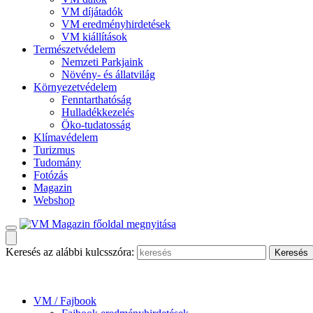
VM díjátadók
VM eredményhirdetések
VM kiállítások
Természetvédelem
Nemzeti Parkjaink
Növény- és állatvilág
Környezetvédelem
Fenntarthatóság
Hulladékkezelés
Öko-tudatosság
Klímavédelem
Turizmus
Tudomány
Fotózás
Magazin
Webshop
Keresés az alábbi kulcsszóra:
VM / Fajbook