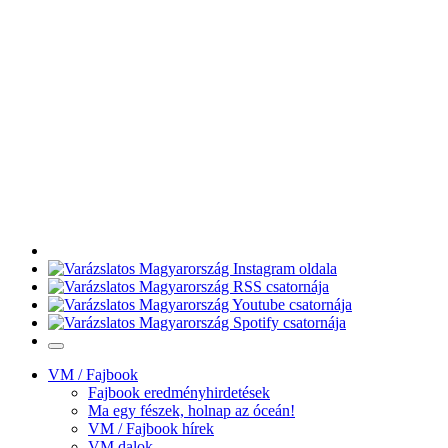
VM / Fajbook
Fajbook eredményhirdetések
Ma egy fészek, holnap az óceán!
VM / Fajbook hírek
VM dalok