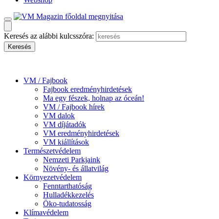
Keresés az alábbi kulcsszóra:
VM / Fajbook
Fajbook eredményhirdetések
Ma egy fészek, holnap az óceán!
VM / Fajbook hírek
VM dalok
VM díjátadók
VM eredményhirdetések
VM kiállítások
Természetvédelem
Nemzeti Parkjaink
Növény- és állatvilág
Környezetvédelem
Fenntarthatóság
Hulladékkezelés
Öko-tudatosság
Klímavédelem