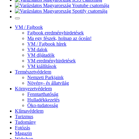
VM / Fajbook
Fajbook eredményhirdetések
Ma egy fészek, holnap az óceán!
VM / Fajbook hírek
VM dalok
VM díjátadók
VM eredményhirdetések
VM kiállítások
Természetvédelem
Nemzeti Parkjaink
Növény- és állatvilág
Környezetvédelem
Fenntarthatóság
Hulladékkezelés
Öko-tudatosság
Klímavédelem
Turizmus
Tudomány
Fotózás
Magazin
Webshop