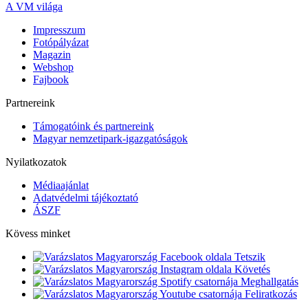
A VM világa
Impresszum
Fotópályázat
Magazin
Webshop
Fajbook
Partnereink
Támogatóink és partnereink
Magyar nemzetipark-igazgatóságok
Nyilatkozatok
Médiaajánlat
Adatvédelmi tájékoztató
ÁSZF
Kövess minket
Tetszik
Követés
Meghallgatás
Feliratkozás