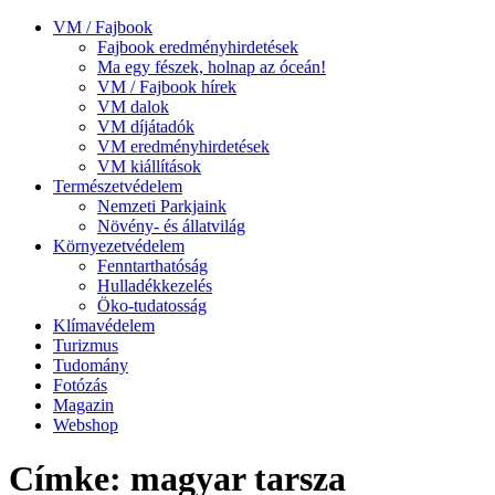
VM / Fajbook
Fajbook eredményhirdetések
Ma egy fészek, holnap az óceán!
VM / Fajbook hírek
VM dalok
VM díjátadók
VM eredményhirdetések
VM kiállítások
Természetvédelem
Nemzeti Parkjaink
Növény- és állatvilág
Környezetvédelem
Fenntarthatóság
Hulladékkezelés
Öko-tudatosság
Klímavédelem
Turizmus
Tudomány
Fotózás
Magazin
Webshop
Címke: magyar tarsza