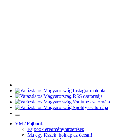
VM / Fajbook
Fajbook eredményhirdetések
Ma egy fészek, holnap az óceán!