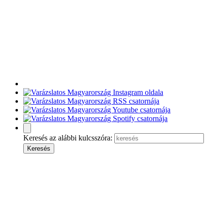
Keresés az alábbi kulcsszóra: