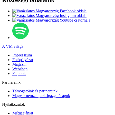
Közösségi oldalaink
A VM világa
Impresszum
Fotópályázat
Magazin
Webshop
Fajbook
Partnereink
Támogatóink és partnereink
Magyar nemzetipark-igazgatóságok
Nyilatkozatok
Médiaajánlat