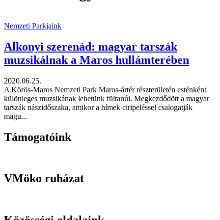
Nemzeti Parkjaink
Alkonyi szerenád: magyar tarszák
muzsikálnak a Maros hullámterében
2020.06.25.
A Körös-Maros Nemzeti Park Maros-ártér részterületén esténként
különleges muzsikának lehetünk fültanúi. Megkezdődött a magyar
tarszák nászidőszaka, amikor a hímek ciripeléssel csalogatják
magu...
Támogatóink
VMöko ruházat