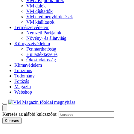
VM / Fajbook hírek
VM dalok
VM díjátadók
VM eredményhirdetések
VM kiállítások
Természetvédelem
Nemzeti Parkjaink
Növény- és állatvilág
Környezetvédelem
Fenntarthatóság
Hulladékkezelés
Öko-tudatosság
Klímavédelem
Turizmus
Tudomány
Fotózás
Magazin
Webshop
Keresés az alábbi kulcsszóra: