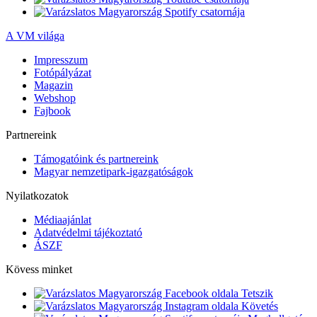
A VM világa
Impresszum
Fotópályázat
Magazin
Webshop
Fajbook
Partnereink
Támogatóink és partnereink
Magyar nemzetipark-igazgatóságok
Nyilatkozatok
Médiaajánlat
Adatvédelmi tájékoztató
ÁSZF
Kövess minket
Tetszik
Követés