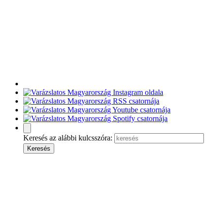
Keresés az alábbi kulcsszóra: