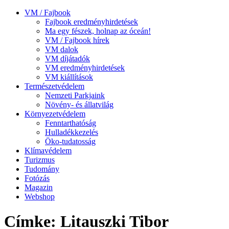
VM / Fajbook
Fajbook eredményhirdetések
Ma egy fészek, holnap az óceán!
VM / Fajbook hírek
VM dalok
VM díjátadók
VM eredményhirdetések
VM kiállítások
Természetvédelem
Nemzeti Parkjaink
Növény- és állatvilág
Környezetvédelem
Fenntarthatóság
Hulladékkezelés
Öko-tudatosság
Klímavédelem
Turizmus
Tudomány
Fotózás
Magazin
Webshop
Címke: Litauszki Tibor