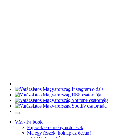
VM / Fajbook
Fajbook eredményhirdetések
Ma egy fészek, holnap az óceán!