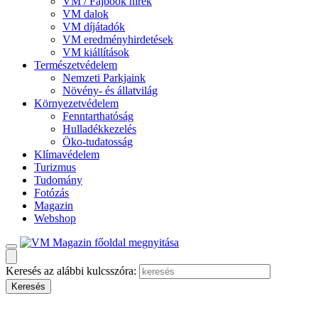
VM / Fajbook hírek
VM dalok
VM díjátadók
VM eredményhirdetések
VM kiállítások
Természetvédelem
Nemzeti Parkjaink
Növény- és állatvilág
Környezetvédelem
Fenntarthatóság
Hulladékkezelés
Öko-tudatosság
Klímavédelem
Turizmus
Tudomány
Fotózás
Magazin
Webshop
Keresés az alábbi kulcsszóra: