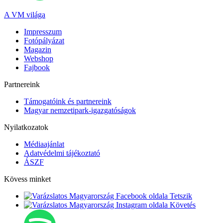
A VM világa
Impresszum
Fotópályázat
Magazin
Webshop
Fajbook
Partnereink
Támogatóink és partnereink
Magyar nemzetipark-igazgatóságok
Nyilatkozatok
Médiaajánlat
Adatvédelmi tájékoztató
ÁSZF
Kövess minket
Tetszik
Követés