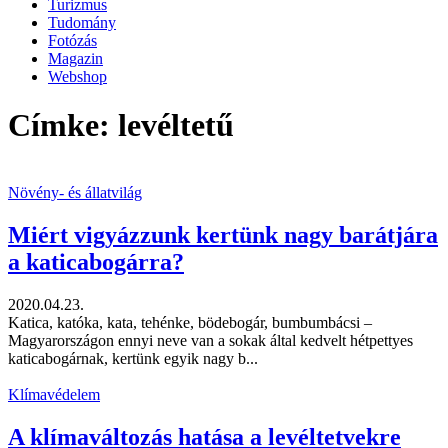
Turizmus
Tudomány
Fotózás
Magazin
Webshop
Címke: levéltetű
Növény- és állatvilág
Miért vigyázzunk kertünk nagy barátjára
a katicabogárra?
2020.04.23.
Katica, katóka, kata, tehénke, bödebogár, bumbumbácsi –
Magyarországon ennyi neve van a sokak által kedvelt hétpettyes
katicabogárnak, kertünk egyik nagy b...
Klímavédelem
A klímaváltozás hatása a levéltetvekre