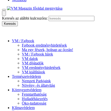
Keresés az alábbi kulcsszóra:
VM / Fajbook
Fajbook eredményhirdetések
Ma egy fészek, holnap az óceán!
VM / Fajbook hírek
VM dalok
VM díjátadók
VM eredményhirdetések
VM kiállítások
Természetvédelem
Nemzeti Parkjaink
Növény- és állatvilág
Környezetvédelem
Fenntarthatóság
Hulladékkezelés
Öko-tudatosság
Klímavédelem