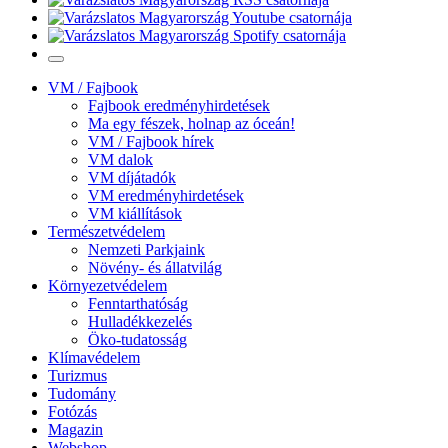
VM / Fajbook
Fajbook eredményhirdetések
Ma egy fészek, holnap az óceán!
VM / Fajbook hírek
VM dalok
VM díjátadók
VM eredményhirdetések
VM kiállítások
Természetvédelem
Nemzeti Parkjaink
Növény- és állatvilág
Környezetvédelem
Fenntarthatóság
Hulladékkezelés
Öko-tudatosság
Klímavédelem
Turizmus
Tudomány
Fotózás
Magazin
Webshop