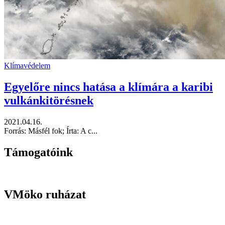
Klímavédelem
Egyelőre nincs hatása a klímára a karibi
vulkánkitörésnek
2021.04.16.
Forrás: Másfél fok; Írta: A c...
Támogatóink
VMöko ruházat