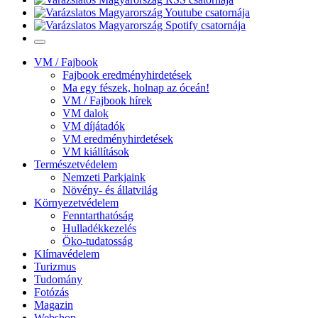
VM / Fajbook
Fajbook eredményhirdetések
Ma egy fészek, holnap az óceán!
VM / Fajbook hírek
VM dalok
VM díjátadók
VM eredményhirdetések
VM kiállítások
Természetvédelem
Nemzeti Parkjaink
Növény- és állatvilág
Környezetvédelem
Fenntarthatóság
Hulladékkezelés
Öko-tudatosság
Klímavédelem
Turizmus
Tudomány
Fotózás
Magazin
Webshop