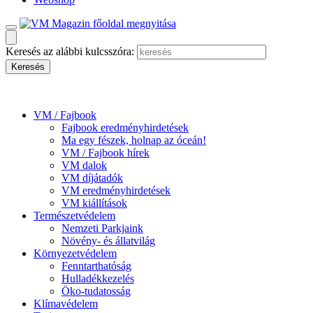
Keresés az alábbi kulcsszóra:
VM / Fajbook
Fajbook eredményhirdetések
Ma egy fészek, holnap az óceán!
VM / Fajbook hírek
VM dalok
VM díjátadók
VM eredményhirdetések
VM kiállítások
Természetvédelem
Nemzeti Parkjaink
Növény- és állatvilág
Környezetvédelem
Fenntarthatóság
Hulladékkezelés
Öko-tudatosság
Klímavédelem