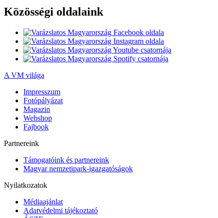
Közösségi oldalaink
A VM világa
Impresszum
Fotópályázat
Magazin
Webshop
Fajbook
Partnereink
Támogatóink és partnereink
Magyar nemzetipark-igazgatóságok
Nyilatkozatok
Médiaajánlat
Adatvédelmi tájékoztató