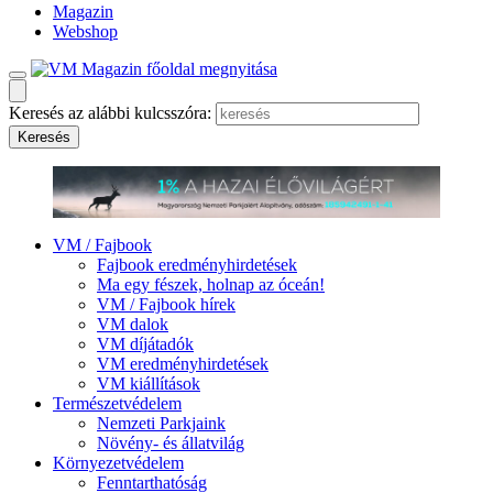
Magazin
Webshop
Keresés az alábbi kulcsszóra:
VM / Fajbook
Fajbook eredményhirdetések
Ma egy fészek, holnap az óceán!
VM / Fajbook hírek
VM dalok
VM díjátadók
VM eredményhirdetések
VM kiállítások
Természetvédelem
Nemzeti Parkjaink
Növény- és állatvilág
Környezetvédelem
Fenntarthatóság