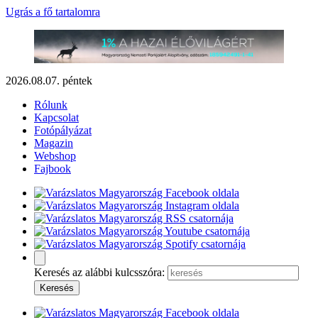
Ugrás a fő tartalomra
2026.08.07. péntek
Rólunk
Kapcsolat
Fotópályázat
Magazin
Webshop
Fajbook
Keresés az alábbi kulcsszóra: