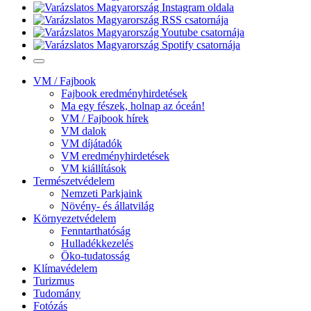
VM / Fajbook
Fajbook eredményhirdetések
Ma egy fészek, holnap az óceán!
VM / Fajbook hírek
VM dalok
VM díjátadók
VM eredményhirdetések
VM kiállítások
Természetvédelem
Nemzeti Parkjaink
Növény- és állatvilág
Környezetvédelem
Fenntarthatóság
Hulladékkezelés
Öko-tudatosság
Klímavédelem
Turizmus
Tudomány
Fotózás