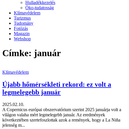
Hulladékkezelés
Öko-tudatosság
Klímavédelem
Turizmus
Tudomány
Fotózás
Magazin
Webshop
Címke: január
Klímavédelem
Újabb hőmérsékleti rekord: ez volt a
legmelegebb január
2025.02.10.
A Copernicus európai obszervatórium szerint 2025 januárja volt a
világon valaha mért legmelegebb január. Az eredmények
következtében szertefoszlottak azok a remények, hogy a La Niña
jelenség m...