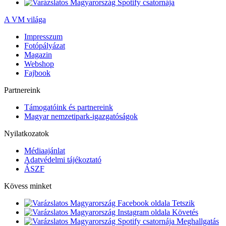
A VM világa
Impresszum
Fotópályázat
Magazin
Webshop
Fajbook
Partnereink
Támogatóink és partnereink
Magyar nemzetipark-igazgatóságok
Nyilatkozatok
Médiaajánlat
Adatvédelmi tájékoztató
ÁSZF
Kövess minket
Tetszik
Követés
Meghallgatás