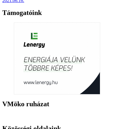
2021.06.16.
Támogatóink
VMöko ruházat
Közösségi oldalaink