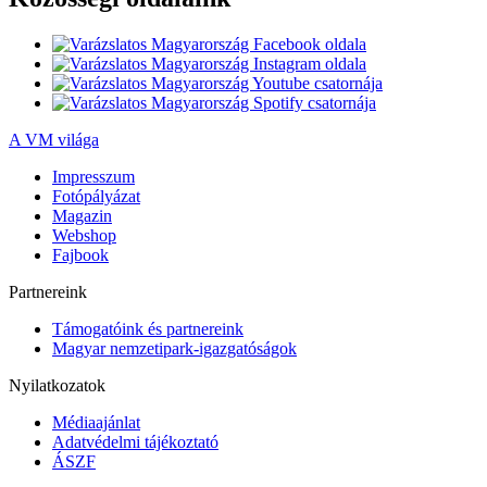
A VM világa
Impresszum
Fotópályázat
Magazin
Webshop
Fajbook
Partnereink
Támogatóink és partnereink
Magyar nemzetipark-igazgatóságok
Nyilatkozatok
Médiaajánlat
Adatvédelmi tájékoztató
ÁSZF