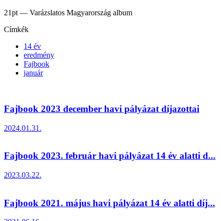
21pt — Varázslatos Magyarország album
Címkék
14 év
eredmény
Fajbook
január
Fajbook 2023 december havi pályázat díjazottai
2024.01.31.
Fajbook 2023. február havi pályázat 14 év alatti d...
2023.03.22.
Fajbook 2021. május havi pályázat 14 év alatti díj...