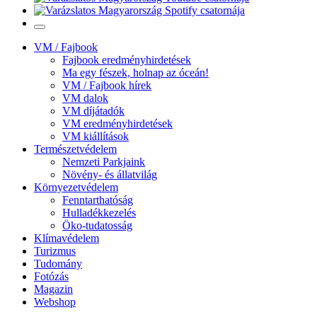
VM / Fajbook
Fajbook eredményhirdetések
Ma egy fészek, holnap az óceán!
VM / Fajbook hírek
VM dalok
VM díjátadók
VM eredményhirdetések
VM kiállítások
Természetvédelem
Nemzeti Parkjaink
Növény- és állatvilág
Környezetvédelem
Fenntarthatóság
Hulladékkezelés
Öko-tudatosság
Klímavédelem
Turizmus
Tudomány
Fotózás
Magazin
Webshop