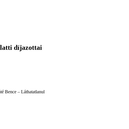
atti díjazottai
é Bence – Láthatatlanul