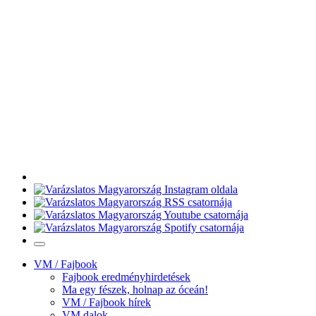
VM / Fajbook
Fajbook eredményhirdetések
Ma egy fészek, holnap az óceán!
VM / Fajbook hírek
VM dalok