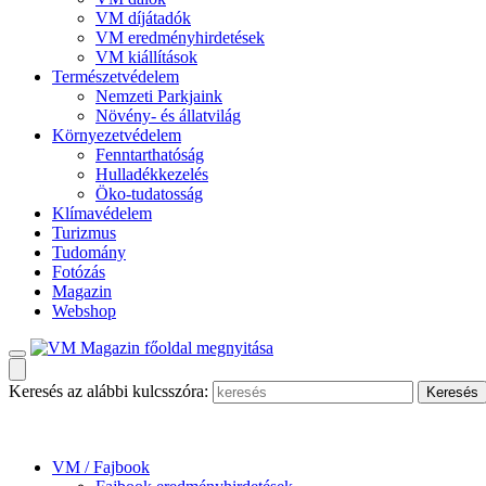
VM díjátadók
VM eredményhirdetések
VM kiállítások
Természetvédelem
Nemzeti Parkjaink
Növény- és állatvilág
Környezetvédelem
Fenntarthatóság
Hulladékkezelés
Öko-tudatosság
Klímavédelem
Turizmus
Tudomány
Fotózás
Magazin
Webshop
Keresés az alábbi kulcsszóra:
VM / Fajbook