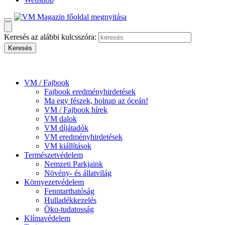
Keresés az alábbi kulcsszóra:
VM / Fajbook
Fajbook eredményhirdetések
Ma egy fészek, holnap az óceán!
VM / Fajbook hírek
VM dalok
VM díjátadók
VM eredményhirdetések
VM kiállítások
Természetvédelem
Nemzeti Parkjaink
Növény- és állatvilág
Környezetvédelem
Fenntarthatóság
Hulladékkezelés
Öko-tudatosság
Klímavédelem