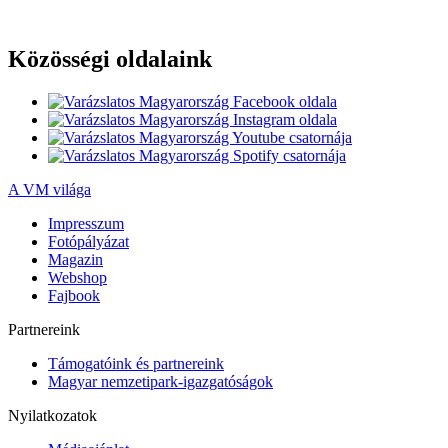
Közösségi oldalaink
A VM világa
Impresszum
Fotópályázat
Magazin
Webshop
Fajbook
Partnereink
Támogatóink és partnereink
Magyar nemzetipark-igazgatóságok
Nyilatkozatok