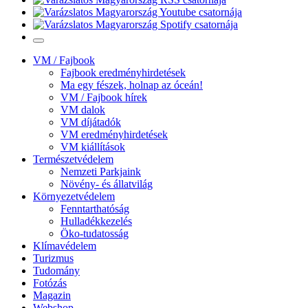
VM / Fajbook
Fajbook eredményhirdetések
Ma egy fészek, holnap az óceán!
VM / Fajbook hírek
VM dalok
VM díjátadók
VM eredményhirdetések
VM kiállítások
Természetvédelem
Nemzeti Parkjaink
Növény- és állatvilág
Környezetvédelem
Fenntarthatóság
Hulladékkezelés
Öko-tudatosság
Klímavédelem
Turizmus
Tudomány
Fotózás
Magazin
Webshop