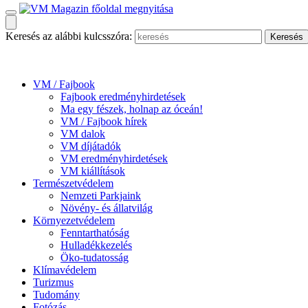
Keresés az alábbi kulcsszóra:
VM / Fajbook
Fajbook eredményhirdetések
Ma egy fészek, holnap az óceán!
VM / Fajbook hírek
VM dalok
VM díjátadók
VM eredményhirdetések
VM kiállítások
Természetvédelem
Nemzeti Parkjaink
Növény- és állatvilág
Környezetvédelem
Fenntarthatóság
Hulladékkezelés
Öko-tudatosság
Klímavédelem
Turizmus
Tudomány
Fotózás