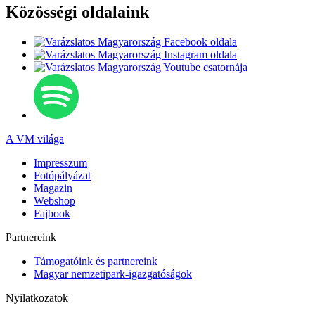
Közösségi oldalaink
A VM világa
Impresszum
Fotópályázat
Magazin
Webshop
Fajbook
Partnereink
Támogatóink és partnereink
Magyar nemzetipark-igazgatóságok
Nyilatkozatok