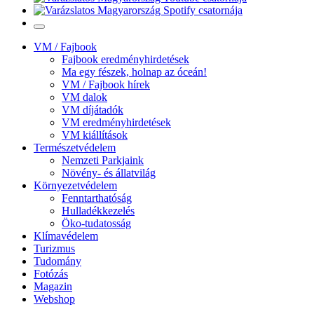
VM / Fajbook
Fajbook eredményhirdetések
Ma egy fészek, holnap az óceán!
VM / Fajbook hírek
VM dalok
VM díjátadók
VM eredményhirdetések
VM kiállítások
Természetvédelem
Nemzeti Parkjaink
Növény- és állatvilág
Környezetvédelem
Fenntarthatóság
Hulladékkezelés
Öko-tudatosság
Klímavédelem
Turizmus
Tudomány
Fotózás
Magazin
Webshop