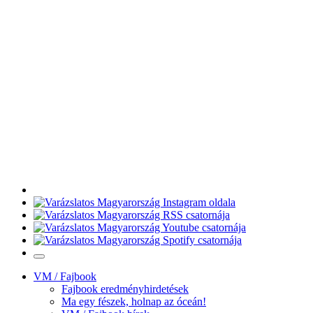
VM / Fajbook
Fajbook eredményhirdetések
Ma egy fészek, holnap az óceán!