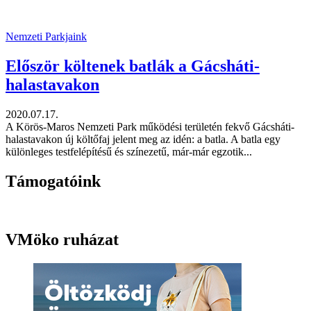
Nemzeti Parkjaink
Először költenek batlák a Gácsháti-
halastavakon
2020.07.17.
A Körös-Maros Nemzeti Park működési területén fekvő Gácsháti-
halastavakon új költőfaj jelent meg az idén: a batla. A batla egy
különleges testfelépítésű és színezetű, már-már egzotik...
Támogatóink
VMöko ruházat