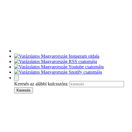
Keresés az alábbi kulcsszóra: