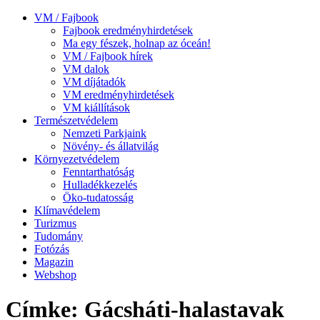
VM / Fajbook
Fajbook eredményhirdetések
Ma egy fészek, holnap az óceán!
VM / Fajbook hírek
VM dalok
VM díjátadók
VM eredményhirdetések
VM kiállítások
Természetvédelem
Nemzeti Parkjaink
Növény- és állatvilág
Környezetvédelem
Fenntarthatóság
Hulladékkezelés
Öko-tudatosság
Klímavédelem
Turizmus
Tudomány
Fotózás
Magazin
Webshop
Címke: Gácsháti-halastavak