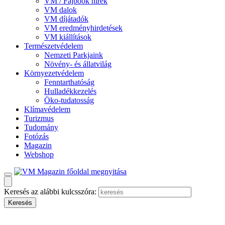
VM / Fajbook hírek
VM dalok
VM díjátadók
VM eredményhirdetések
VM kiállítások
Természetvédelem
Nemzeti Parkjaink
Növény- és állatvilág
Környezetvédelem
Fenntarthatóság
Hulladékkezelés
Öko-tudatosság
Klímavédelem
Turizmus
Tudomány
Fotózás
Magazin
Webshop
Keresés az alábbi kulcsszóra: