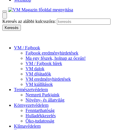
Keresés az alábbi kulcsszóra:
VM / Fajbook
Fajbook eredményhirdetések
Ma egy fészek, holnap az óceán!
VM / Fajbook hírek
VM dalok
VM díjátadók
VM eredményhirdetések
VM kiállítások
Természetvédelem
Nemzeti Parkjaink
Növény- és állatvilág
Környezetvédelem
Fenntarthatóság
Hulladékkezelés
Öko-tudatosság
Klímavédelem