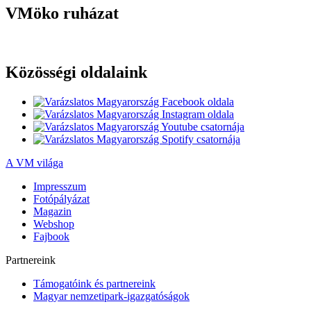
VMöko ruházat
Közösségi oldalaink
A VM világa
Impresszum
Fotópályázat
Magazin
Webshop
Fajbook
Partnereink
Támogatóink és partnereink
Magyar nemzetipark-igazgatóságok