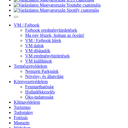
VM / Fajbook
Fajbook eredményhirdetések
Ma egy fészek, holnap az óceán!
VM / Fajbook hírek
VM dalok
VM díjátadók
VM eredményhirdetések
VM kiállítások
Természetvédelem
Nemzeti Parkjaink
Növény- és állatvilág
Környezetvédelem
Fenntarthatóság
Hulladékkezelés
Öko-tudatosság
Klímavédelem
Turizmus
Tudomány
Fotózás
Magazin
Webshop