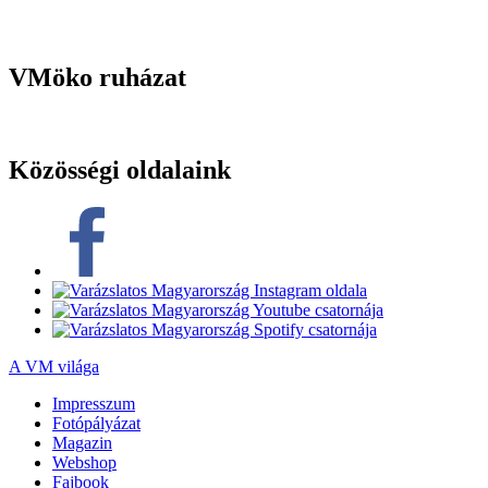
VMöko ruházat
Közösségi oldalaink
A VM világa
Impresszum
Fotópályázat
Magazin
Webshop
Fajbook