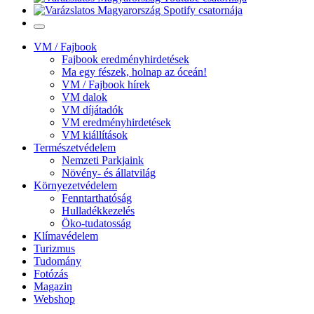
VM / Fajbook
Fajbook eredményhirdetések
Ma egy fészek, holnap az óceán!
VM / Fajbook hírek
VM dalok
VM díjátadók
VM eredményhirdetések
VM kiállítások
Természetvédelem
Nemzeti Parkjaink
Növény- és állatvilág
Környezetvédelem
Fenntarthatóság
Hulladékkezelés
Öko-tudatosság
Klímavédelem
Turizmus
Tudomány
Fotózás
Magazin
Webshop