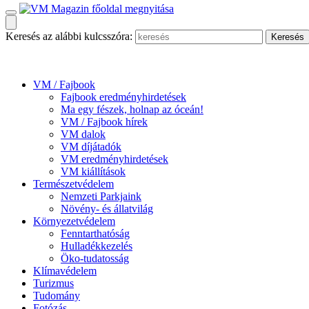
Keresés az alábbi kulcsszóra:
VM / Fajbook
Fajbook eredményhirdetések
Ma egy fészek, holnap az óceán!
VM / Fajbook hírek
VM dalok
VM díjátadók
VM eredményhirdetések
VM kiállítások
Természetvédelem
Nemzeti Parkjaink
Növény- és állatvilág
Környezetvédelem
Fenntarthatóság
Hulladékkezelés
Öko-tudatosság
Klímavédelem
Turizmus
Tudomány
Fotózás