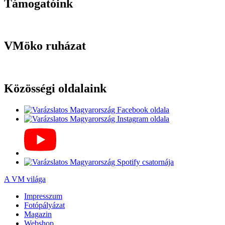
Támogatóink
VMöko ruházat
Közösségi oldalaink
A VM világa
Impresszum
Fotópályázat
Magazin
Webshop