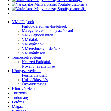
VM / Fajbook
Fajbook eredményhirdetések
Ma egy fészek, holnap az óceán!
VM / Fajbook hírek
VM dalok
VM díjátadók
VM eredményhirdetések
VM kiállítások
Természetvédelem
Nemzeti Parkjaink
Növény- és állatvilág
Környezetvédelem
Fenntarthatóság
Hulladékkezelés
Öko-tudatosság
Klímavédelem
Turizmus
Tudomány
Fotózás
Magazin
Webshop