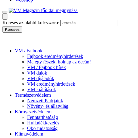
Keresés az alábbi kulcsszóra:
VM / Fajbook
Fajbook eredményhirdetések
Ma egy fészek, holnap az óceán!
VM / Fajbook hírek
VM dalok
VM díjátadók
VM eredményhirdetések
VM kiállítások
Természetvédelem
Nemzeti Parkjaink
Növény- és állatvilág
Környezetvédelem
Fenntarthatóság
Hulladékkezelés
Öko-tudatosság
Klímavédelem