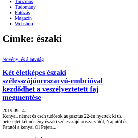
Turizmus
Tudomány
Fotózás
Magazin
Webshop
Címke: északi
Növény- és állatvilág
Két életképes északi
szélesszájúorrszarvú-embrióval
kezdődhet a veszélyeztetett faj
megmentése
2019.09.14.
Kenyai, német és cseh tudósok augusztus 22-én nyertek ki tíz
petesejtet két nőstény északi szélesszájú orrszarvútól, Najintól és
Fatutól a kenyai Ol Pejeta...