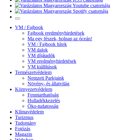
VM / Fajbook
Fajbook eredményhirdetések
Ma egy fészek, holnap az óceán!
VM / Fajbook hírek
VM dalok
VM díjátadók
VM eredményhirdetések
VM kiállítások
Természetvédelem
Nemzeti Parkjaink
Növény- és állatvilág
Környezetvédelem
Fenntarthatóság
Hulladékkezelés
Öko-tudatosság
Klímavédelem
Turizmus
Tudomány
Fotózás
Magazin
Webshop