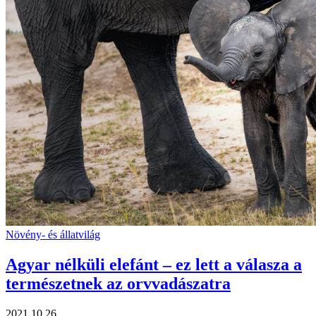
Növény- és állatvilág
Agyar nélküli elefánt – ez lett a válasza a
természetnek az orvvadászatra
2021.10.26.