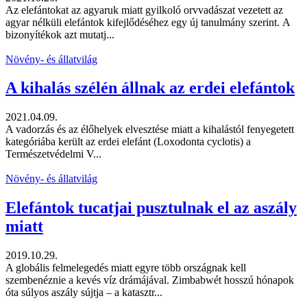
Az elefántokat az agyaruk miatt gyilkoló orvvadászat vezetett az
agyar nélküli elefántok kifejlődéséhez egy új tanulmány szerint. A
bizonyítékok azt mutatj...
Növény- és állatvilág
A kihalás szélén állnak az erdei elefántok
2021.04.09.
A vadorzás és az élőhelyek elvesztése miatt a kihalástól fenyegetett
kategóriába került az erdei elefánt (Loxodonta cyclotis) a
Természetvédelmi V...
Növény- és állatvilág
Elefántok tucatjai pusztulnak el az aszály
miatt
2019.10.29.
A globális felmelegedés miatt egyre több országnak kell
szembenéznie a kevés víz drámájával. Zimbabwét hosszú hónapok
óta súlyos aszály sújtja – a katasztr...