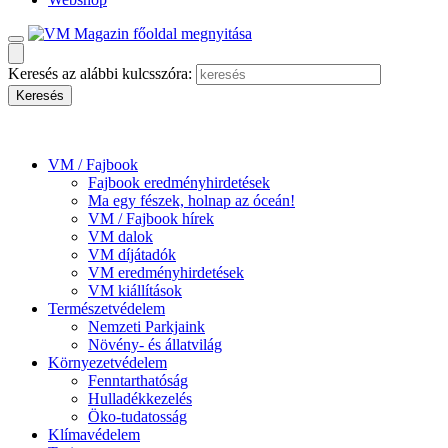
Keresés az alábbi kulcsszóra:
VM / Fajbook
Fajbook eredményhirdetések
Ma egy fészek, holnap az óceán!
VM / Fajbook hírek
VM dalok
VM díjátadók
VM eredményhirdetések
VM kiállítások
Természetvédelem
Nemzeti Parkjaink
Növény- és állatvilág
Környezetvédelem
Fenntarthatóság
Hulladékkezelés
Öko-tudatosság
Klímavédelem