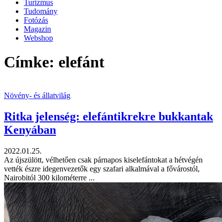
Turizmus
Tudomány
Fotózás
Magazin
Webshop
Címke: elefánt
Növény- és állatvilág
Ritka jelenség: elefántikrekre bukkantak
Kenyában
2022.01.25.
Az újszülött, vélhetően csak párnapos kiselefántokat a hétvégén
vették észre idegenvezetők egy szafari alkalmával a fővárostól,
Nairobitól 300 kilométerre ...