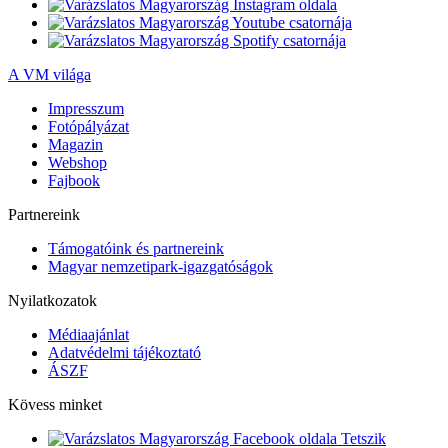
A VM világa
Impresszum
Fotópályázat
Magazin
Webshop
Fajbook
Partnereink
Támogatóink és partnereink
Magyar nemzetipark-igazgatóságok
Nyilatkozatok
Médiaajánlat
Adatvédelmi tájékoztató
ÁSZF
Kövess minket
Tetszik