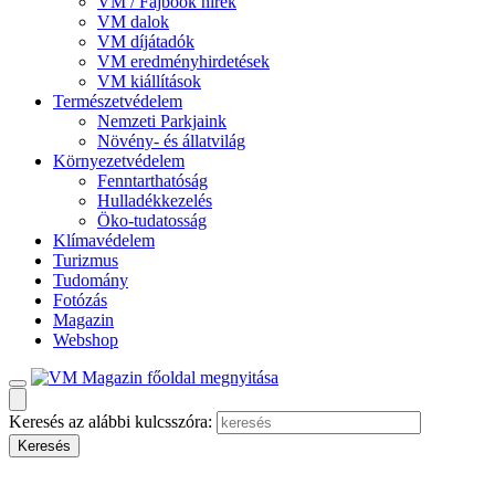
VM / Fajbook hírek
VM dalok
VM díjátadók
VM eredményhirdetések
VM kiállítások
Természetvédelem
Nemzeti Parkjaink
Növény- és állatvilág
Környezetvédelem
Fenntarthatóság
Hulladékkezelés
Öko-tudatosság
Klímavédelem
Turizmus
Tudomány
Fotózás
Magazin
Webshop
Keresés az alábbi kulcsszóra: