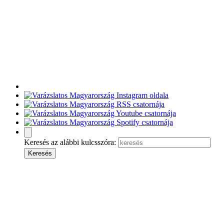
Keresés az alábbi kulcsszóra: