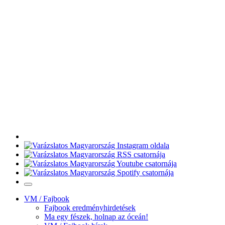
VM / Fajbook
Fajbook eredményhirdetések
Ma egy fészek, holnap az óceán!