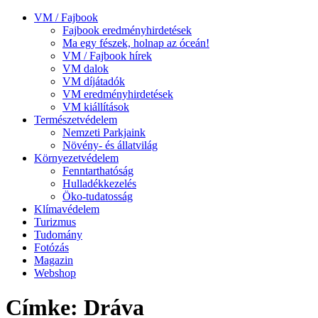
VM / Fajbook
Fajbook eredményhirdetések
Ma egy fészek, holnap az óceán!
VM / Fajbook hírek
VM dalok
VM díjátadók
VM eredményhirdetések
VM kiállítások
Természetvédelem
Nemzeti Parkjaink
Növény- és állatvilág
Környezetvédelem
Fenntarthatóság
Hulladékkezelés
Öko-tudatosság
Klímavédelem
Turizmus
Tudomány
Fotózás
Magazin
Webshop
Címke: Dráva