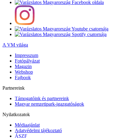
A VM világa
Impresszum
Fotópályázat
Magazin
Webshop
Fajbook
Partnereink
Támogatóink és partnereink
Magyar nemzetipark-igazgatóságok
Nyilatkozatok
Médiaajánlat
Adatvédelmi tájékoztató
ÁSZF