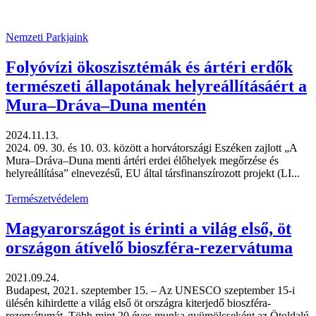
Nemzeti Parkjaink
Folyóvízi ökoszisztémák és ártéri erdők
természeti állapotának helyreállításáért a
Mura–Dráva–Duna mentén
2024.11.13.
2024. 09. 30. és 10. 03. között a horvátországi Eszéken zajlott „A
Mura–Dráva–Duna menti ártéri erdei élőhelyek megőrzése és
helyreállítása” elnevezésű, EU által társfinanszírozott projekt (LI...
Természetvédelem
Magyarországot is érinti a világ első, öt
országon átívelő bioszféra-rezervátuma
2021.09.24.
Budapest, 2021. szeptember 15. – Az UNESCO szeptember 15-i
ülésén kihirdette a világ első öt országra kiterjedő bioszféra-
rezervátumát. Több mint 20 éves munka gyümölcseként az Ötoldalú