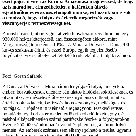
ezért jogosan viseli az Európa Amazonasa megnevezést, de hogy
az is maradjon, elengedhetetlen a határokon átívelő
együttműködés és az összehangolt munka, és hazánkban is sok
a tennivaló, hogy a folyók és ártereik megőrizzék vagy
visszanyerjék természetességüket.
A most elismert, öt országon átívelő bioszféra-rezervátum mintegy
930.000 hektár kiterjedésű, ami összességében akkora, mint
Magyarország területének 10%-a. A Mura, a Dráva és a Duna 700
km-es szakaszát érinti, és ezzel Európa egyik legjelentősebb
folyókat és vizesélőhelyeket felölelő területeként tarthatjuk számon.
Fotó: Goran Safarek
A Duna, a Dráva és a Mura három lenyűgöző folyó, amelyek az
emberi beavatkozások ellenére bámulatos biológiai sokféleségnek és
olyan ritka, természetes élőhelyeknek nyújtanak otthont, mint az
ártéri erdők, szigetek, kavics- és homokzátonyok, mellékágak és
holtágak. Európában itt található a legnagyobb, fészkelő rétisas-
populáció, gyakori az érintetlen erdőket kedvelő fekete gólya, és
máshol elképzelhetetlen számú partifecske fészkel a folyópartokon.
Évente 250.000 vándormadár vonul és pihen meg a három folyó
mentén. Az emberek számára sem elhanyagolható a terület, ugyanis
a bioszféra-rezervátum területén 900.000 ember él.