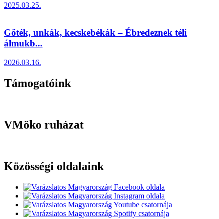
2025.03.25.
Gőték, unkák, kecskebékák – Ébredeznek téli
álmukb...
2026.03.16.
Támogatóink
VMöko ruházat
Közösségi oldalaink