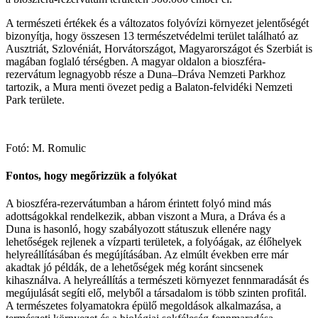
A természeti értékek és a változatos folyóvízi környezet jelentőségét
bizonyítja, hogy összesen 13 természetvédelmi terület található az
Ausztriát, Szlovéniát, Horvátországot, Magyarországot és Szerbiát is
magában foglaló térségben. A magyar oldalon a bioszféra-
rezervátum legnagyobb része a Duna–Dráva Nemzeti Parkhoz
tartozik, a Mura menti övezet pedig a Balaton-felvidéki Nemzeti
Park területe.
Fotó: M. Romulic
Fontos, hogy megőrizzük a folyókat
A bioszféra-rezervátumban a három érintett folyó mind más
adottságokkal rendelkezik, abban viszont a Mura, a Dráva és a
Duna is hasonló, hogy szabályozott státuszuk ellenére nagy
lehetőségek rejlenek a vízparti területek, a folyóágak, az élőhelyek
helyreállításában és megújításában. Az elmúlt években erre már
akadtak jó példák, de a lehetőségek még koránt sincsenek
kihasználva. A helyreállítás a természeti környezet fennmaradását és
megújulását segíti elő, melyből a társadalom is több szinten profitál.
A természetes folyamatokra épülő megoldások alkalmazása, a