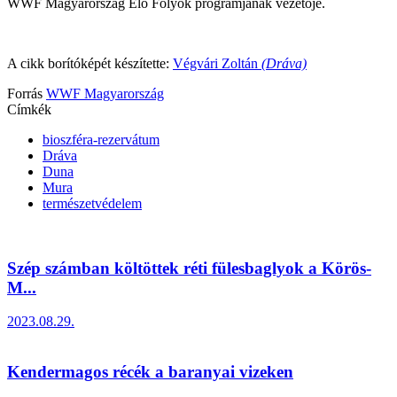
WWF Magyarország Élő Folyók programjának vezetője.
A cikk borítóképét készítette:
Végvári Zoltán
(Dráva)
Forrás
WWF Magyarország
Címkék
bioszféra-rezervátum
Dráva
Duna
Mura
természetvédelem
Szép számban költöttek réti fülesbaglyok a Körös-
M...
2023.08.29.
Kendermagos récék a baranyai vizeken