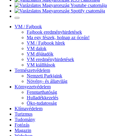
VM / Fajbook
Fajbook eredményhirdetések
Ma egy fészek, holnap az óceán!
VM / Fajbook hírek
VM dalok
VM díjátadók
VM eredményhirdetések
VM kiállítások
Természetvédelem
Nemzeti Parkjaink
Növény- és állatvilág
Környezetvédelem
Fenntarthatóság
Hulladékkezelés
Öko-tudatosság
Klímavédelem
Turizmus
Tudomány
Fotózás
Magazin
Webshop