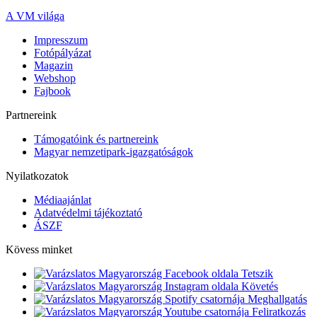
A VM világa
Impresszum
Fotópályázat
Magazin
Webshop
Fajbook
Partnereink
Támogatóink és partnereink
Magyar nemzetipark-igazgatóságok
Nyilatkozatok
Médiaajánlat
Adatvédelmi tájékoztató
ÁSZF
Kövess minket
Tetszik
Követés
Meghallgatás
Feliratkozás