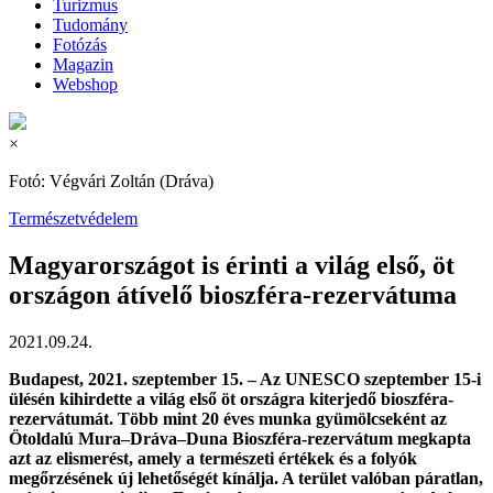
Turizmus
Tudomány
Fotózás
Magazin
Webshop
×
Fotó: Végvári Zoltán (Dráva)
Természetvédelem
Magyarországot is érinti a világ első, öt
országon átívelő bioszféra-rezervátuma
2021.09.24.
Budapest, 2021. szeptember 15. – Az UNESCO szeptember 15-i
ülésén kihirdette a világ első öt országra kiterjedő bioszféra-
rezervátumát. Több mint 20 éves munka gyümölcseként az
Ötoldalú Mura–Dráva–Duna Bioszféra-rezervátum megkapta
azt az elismerést, amely a természeti értékek és a folyók
megőrzésének új lehetőségét kínálja. A terület valóban páratlan,