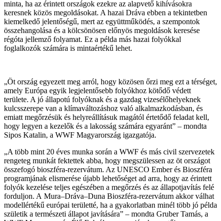
minta, ha az érintett országok ezekre az alapvető kihívásokra
keresnek közös megoldásokat. A hazai Dráva ebben a tekintetben
kiemelkedő jelentőségű, mert az együttműködés, a szempontok
összehangolása és a kölcsönösen előnyös megoldások keresése
régóta jellemző folyamat. Ez a példa más hazai folyókkal
foglalkozók számára is mintaértékű lehet.
„Öt ország egyezett meg arról, hogy közösen őrzi meg ezt a térséget,
amely Európa egyik legjelentősebb folyókhoz kötődő védett
területe. A jó állapotú folyóknak és a gazdag vizesélőhelyeknek
kulcsszerepe van a klímaváltozáshoz való alkalmazkodásban, és
emiatt megőrzésük és helyreállításuk magától értetődő feladat kell,
hogy legyen a kezelők és a lakosság számára egyaránt” – mondta
Sipos Katalin, a WWF Magyarország igazgatója.
„A több mint 20 éves munka során a WWF és más civil szervezetek
rengeteg munkát fektettek abba, hogy megszülessen az öt országot
összefogó bioszféra-rezervátum. Az UNESCO Ember és Bioszféra
programjának elismerése újabb lehetőséget ad arra, hogy az érintett
folyók kezelése teljes egészében a megőrzés és az állapotjavítás felé
forduljon. A Mura–Dráva–Duna Bioszféra-rezervátum akkor válhat
modellértékű európai területté, ha a gyakorlatban minél több jó példa
születik a természeti állapot javítására” – mondta Gruber Tamás, a