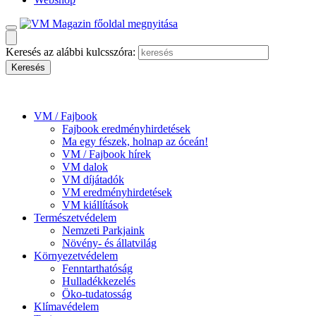
Keresés az alábbi kulcsszóra:
VM / Fajbook
Fajbook eredményhirdetések
Ma egy fészek, holnap az óceán!
VM / Fajbook hírek
VM dalok
VM díjátadók
VM eredményhirdetések
VM kiállítások
Természetvédelem
Nemzeti Parkjaink
Növény- és állatvilág
Környezetvédelem
Fenntarthatóság
Hulladékkezelés
Öko-tudatosság
Klímavédelem