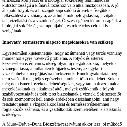
természeti környezet és a biológiai sokféleség fennmaradása
kulcsfontosságú a klímaváltozáshoz való alkalmazkodásban. A jó
állapotú folyók és a hozzájuk kapcsolódó árterek elősegítik a
felkészülést a vízhiányra, az árhullámok befogadására, javítják a
talajvízellátást és a vízminőséget. Összességében létfontosságúak a
biológiai sokféleség szempontjából, és rekreációs célokat is
szolgálnak.
Innovatív, természetre alapozó megoldásokra van szükség
Egyértelműen kijelenthetjük, hogy az átmeneti vagy tartós vízhiány
mindenhol egyre növekvő probléma. A folyók és árterek
kezelésében ezért van szükség olyan új megoldásokra, melyek a
vízmegtartásra, a hullámterek újjáélesztésére, az egykori
vizesélőhelyek megújítására törekszenek. Ennek gyakorlata még
nem valósult meg teljes egészében, aminek több oka lehet. Sokan
még nem ismerik ezeket a lehetőségeket, vagy tartanak azoknak a
megoldásoknak az alkalmazásától, melyek csökkentik a folyók
szabályozottságát és több teret biztosítanak a víznek. Sok szereplőt
és sok szempontot kell ennek érdekében összehangolni, ami nagy
feladatot jelent a vízgazdálkodással és természetvédelemmel
foglalkozók számára, és a gazdálkodók szemléletében is átalakulás
szükséges.
A Mura–Dráva–Duna Bioszféra-rezervátum akkor lesz jól működő