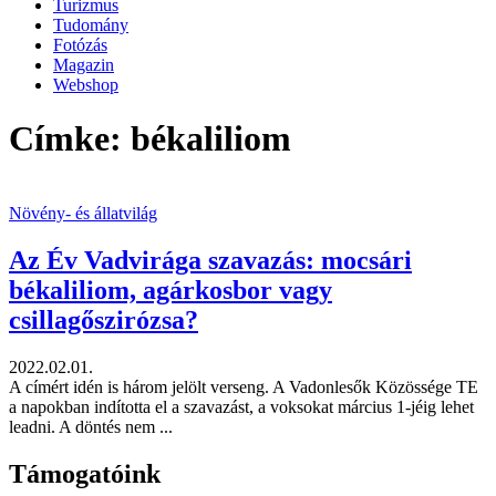
Turizmus
Tudomány
Fotózás
Magazin
Webshop
Címke: békaliliom
Növény- és állatvilág
Az Év Vadvirága szavazás: mocsári
békaliliom, agárkosbor vagy
csillagőszirózsa?
2022.02.01.
A címért idén is három jelölt verseng. A Vadonlesők Közössége TE
a napokban indította el a szavazást, a voksokat március 1-jéig lehet
leadni. A döntés nem ...
Támogatóink