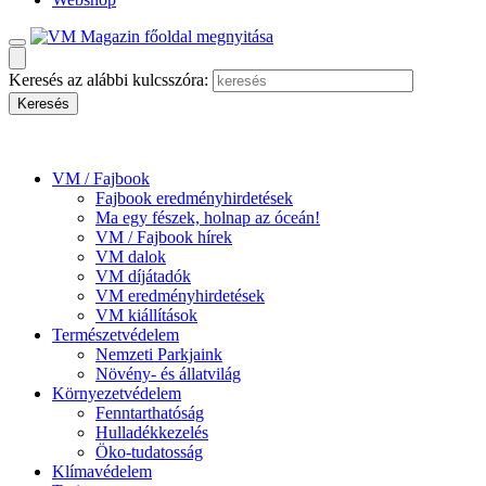
Keresés az alábbi kulcsszóra:
VM / Fajbook
Fajbook eredményhirdetések
Ma egy fészek, holnap az óceán!
VM / Fajbook hírek
VM dalok
VM díjátadók
VM eredményhirdetések
VM kiállítások
Természetvédelem
Nemzeti Parkjaink
Növény- és állatvilág
Környezetvédelem
Fenntarthatóság
Hulladékkezelés
Öko-tudatosság
Klímavédelem