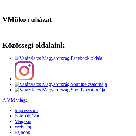
VMöko ruházat
Közösségi oldalaink
A VM világa
Impresszum
Fotópályázat
Magazin
Webshop
Fajbook