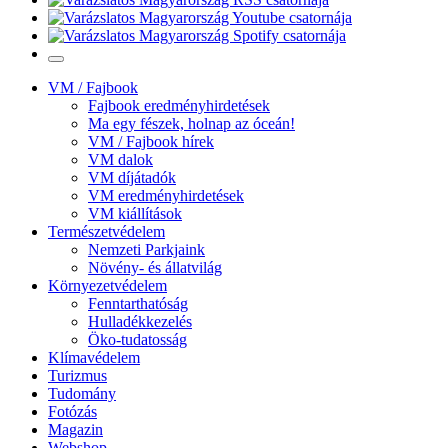
VM / Fajbook
Fajbook eredményhirdetések
Ma egy fészek, holnap az óceán!
VM / Fajbook hírek
VM dalok
VM díjátadók
VM eredményhirdetések
VM kiállítások
Természetvédelem
Nemzeti Parkjaink
Növény- és állatvilág
Környezetvédelem
Fenntarthatóság
Hulladékkezelés
Öko-tudatosság
Klímavédelem
Turizmus
Tudomány
Fotózás
Magazin
Webshop