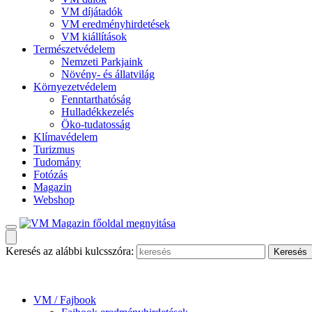
VM díjátadók
VM eredményhirdetések
VM kiállítások
Természetvédelem
Nemzeti Parkjaink
Növény- és állatvilág
Környezetvédelem
Fenntarthatóság
Hulladékkezelés
Öko-tudatosság
Klímavédelem
Turizmus
Tudomány
Fotózás
Magazin
Webshop
Keresés az alábbi kulcsszóra:
VM / Fajbook