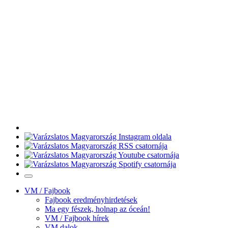
VM / Fajbook
Fajbook eredményhirdetések
Ma egy fészek, holnap az óceán!
VM / Fajbook hírek
VM dalok