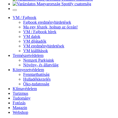
VM / Fajbook
Fajbook eredményhirdetések
Ma egy fészek, holnap az óceán!
VM / Fajbook hírek
VM dalok
VM díjátadók
VM eredményhirdetések
VM kiállítások
Természetvédelem
Nemzeti Parkjaink
Növény- és állatvilág
Környezetvédelem
Fenntarthatóság
Hulladékkezelés
Öko-tudatosság
Klímavédelem
Turizmus
Tudomány
Fotózás
Magazin
Webshop