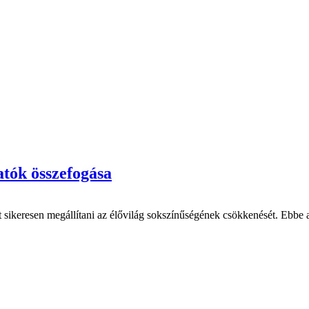
atók összefogása
sikeresen megállítani az élővilág sokszínűségének csökkenését. Ebbe a 