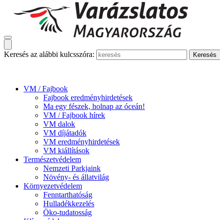
Keresés az alábbi kulcsszóra:
VM / Fajbook
Fajbook eredményhirdetések
Ma egy fészek, holnap az óceán!
VM / Fajbook hírek
VM dalok
VM díjátadók
VM eredményhirdetések
VM kiállítások
Természetvédelem
Nemzeti Parkjaink
Növény- és állatvilág
Környezetvédelem
Fenntarthatóság
Hulladékkezelés
Öko-tudatosság