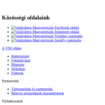
Közösségi oldalaink
A VM világa
Impresszum
Fotópályázat
Magazin
Webshop
Fajbook
Partnereink
Támogatóink és partnereink
Magyar nemzetipark-igazgatóságok
Nyilatkozatok