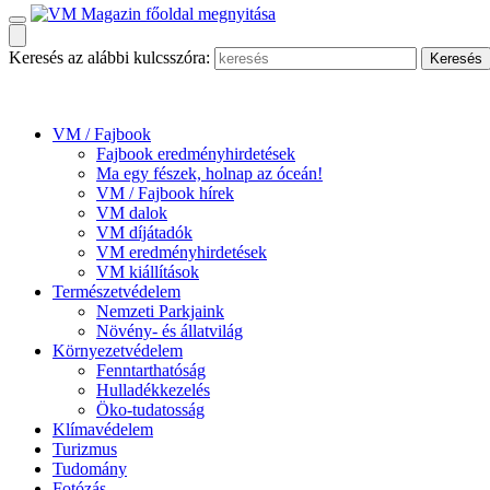
Keresés az alábbi kulcsszóra:
VM / Fajbook
Fajbook eredményhirdetések
Ma egy fészek, holnap az óceán!
VM / Fajbook hírek
VM dalok
VM díjátadók
VM eredményhirdetések
VM kiállítások
Természetvédelem
Nemzeti Parkjaink
Növény- és állatvilág
Környezetvédelem
Fenntarthatóság
Hulladékkezelés
Öko-tudatosság
Klímavédelem
Turizmus
Tudomány
Fotózás