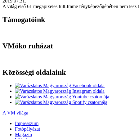
2019.07.31.
A világ első 61 megapixeles full-frame fényképezőgépében nem lesz tükö
Támogatóink
VMöko ruházat
Közösségi oldalaink
A VM világa
Impresszum
Fotópályázat
Magazin