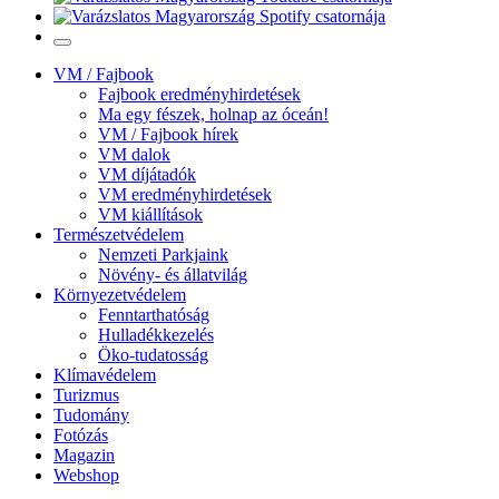
VM / Fajbook
Fajbook eredményhirdetések
Ma egy fészek, holnap az óceán!
VM / Fajbook hírek
VM dalok
VM díjátadók
VM eredményhirdetések
VM kiállítások
Természetvédelem
Nemzeti Parkjaink
Növény- és állatvilág
Környezetvédelem
Fenntarthatóság
Hulladékkezelés
Öko-tudatosság
Klímavédelem
Turizmus
Tudomány
Fotózás
Magazin
Webshop