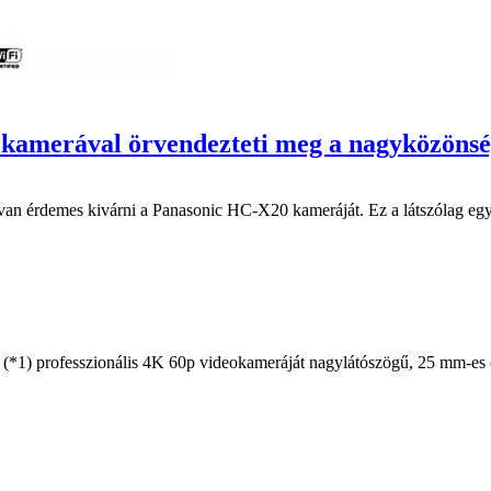
e kamerával örvendezteti meg a nagyközönsé
 van érdemes kivárni a Panasonic HC-X20 kameráját. Ez a látszólag egy
 (*1) professzionális 4K 60p videokameráját nagylátószögű, 25 mm-es (