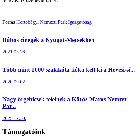
munkával viszonozni is tudja.
Forrás
Hortobágyi Nemzeti Park Igazgatóság
Búbos cinegék a Nyugat-Mecsekben
2021.03.26.
Több mint 1000 szalakóta fióka kelt ki a Hevesi-sí...
2020.09.02.
Nagy őrgébicsek telelnek a Körös-Maros Nemzeti
Par...
2025.12.30.
Támogatóink