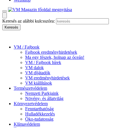
Keresés az alábbi kulcsszóra:
VM / Fajbook
Fajbook eredményhirdetések
Ma egy fészek, holnap az óceán!
VM / Fajbook hírek
VM dalok
VM díjátadók
VM eredményhirdetések
VM kiállítások
Természetvédelem
Nemzeti Parkjaink
Növény- és állatvilág
Környezetvédelem
Fenntarthatóság
Hulladékkezelés
Öko-tudatosság
Klímavédelem