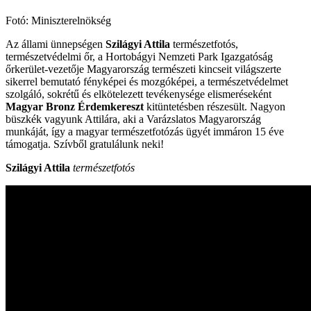
Fotó: Miniszterelnökség
Az állami ünnepségen
Szilágyi Attila
természetfotós,
természetvédelmi őr, a Hortobágyi Nemzeti Park Igazgatóság
őrkerület-vezetője Magyarország természeti kincseit világszerte
sikerrel bemutató fényképei és mozgóképei, a természetvédelmet
szolgáló, sokrétű és elkötelezett tevékenysége elismeréseként
Magyar Bronz Érdemkereszt
kitüntetésben részesült. Nagyon
büszkék vagyunk Attilára, aki a Varázslatos Magyarország
munkáját, így a magyar természetfotózás ügyét immáron 15 éve
támogatja. Szívből gratulálunk neki!
Szilágyi Attila
természetfotós