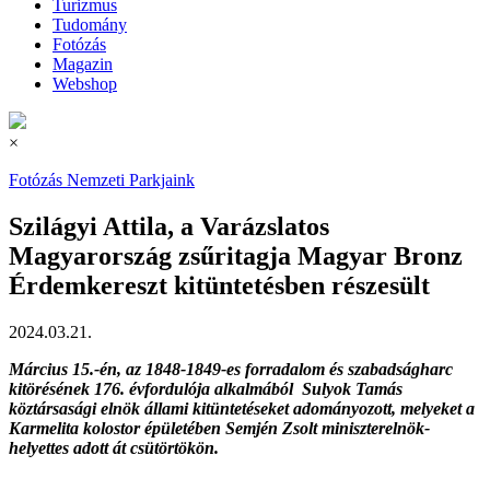
Turizmus
Tudomány
Fotózás
Magazin
Webshop
×
Fotózás
Nemzeti Parkjaink
Szilágyi Attila, a Varázslatos
Magyarország zsűritagja Magyar Bronz
Érdemkereszt kitüntetésben részesült
2024.03.21.
Március 15.-én, az 1848-1849-es forradalom és szabadságharc
kitörésének 176. évfordulója alkalmából Sulyok Tamás
köztársasági elnök állami kitüntetéseket adományozott, melyeket a
Karmelita kolostor épületében Semjén Zsolt miniszterelnök-
helyettes adott át csütörtökön.