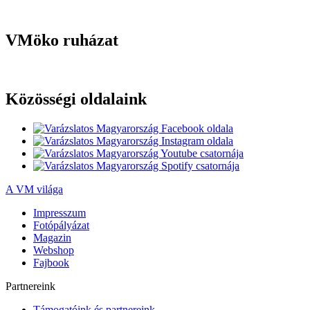
VMöko ruházat
Közösségi oldalaink
A VM világa
Impresszum
Fotópályázat
Magazin
Webshop
Fajbook
Partnereink
Támogatóink és partnereink