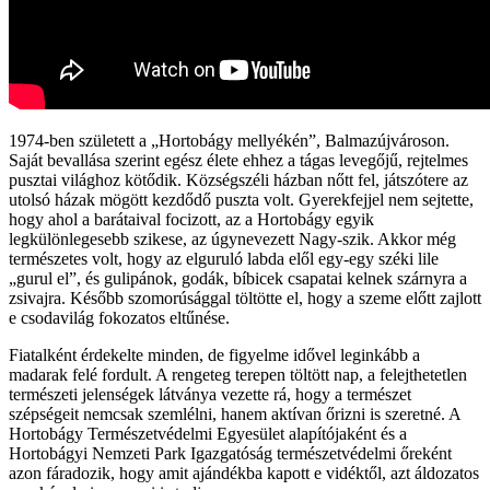
1974-ben született a „Hortobágy mellyékén”, Balmazújvároson.
Saját bevallása szerint egész élete ehhez a tágas levegőjű, rejtelmes
pusztai világhoz kötődik. Községszéli házban nőtt fel, játszótere az
utolsó házak mögött kezdődő puszta volt. Gyerekfejjel nem sejtette,
hogy ahol a barátaival focizott, az a Hortobágy egyik
legkülönlegesebb szikese, az úgynevezett Nagy-szik. Akkor még
természetes volt, hogy az elguruló labda elől egy-egy széki lile
„gurul el”, és gulipánok, godák, bíbicek csapatai kelnek szárnyra a
zsivajra. Később szomorúsággal töltötte el, hogy a szeme előtt zajlott
e csodavilág fokozatos eltűnése.
Fiatalként érdekelte minden, de figyelme idővel leginkább a
madarak felé fordult. A rengeteg terepen töltött nap, a felejthetetlen
természeti jelenségek látványa vezette rá, hogy a természet
szépségeit nemcsak szemlélni, hanem aktívan őrizni is szeretné. A
Hortobágy Természetvédelmi Egyesület alapítójaként és a
Hortobágyi Nemzeti Park Igazgatóság természetvédelmi őreként
azon fáradozik, hogy amit ajándékba kapott e vidéktől, azt áldozatos