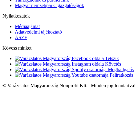
Magyar nemzetipark-igazgatóságok
Nyilatkozatok
Médiaajánlat
Adatvédelmi tájékoztató
ÁSZF
Kövess minket
Tetszik
Követés
Meghallgatás
Feliratkozás
© Varázslatos Magyarország Nonprofit Kft. | Minden jog fenntartva!