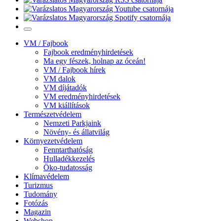
VM / Fajbook
Fajbook eredményhirdetések
Ma egy fészek, holnap az óceán!
VM / Fajbook hírek
VM dalok
VM díjátadók
VM eredményhirdetések
VM kiállítások
Természetvédelem
Nemzeti Parkjaink
Növény- és állatvilág
Környezetvédelem
Fenntarthatóság
Hulladékkezelés
Öko-tudatosság
Klímavédelem
Turizmus
Tudomány
Fotózás
Magazin
Webshop