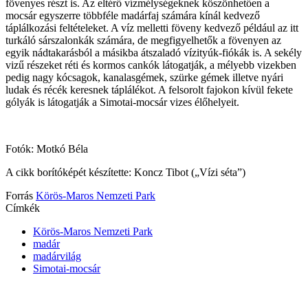
fövenyes részt is. Az eltérő vízmélységeknek köszönhetően a
mocsár egyszerre többféle madárfaj számára kínál kedvező
táplálkozási feltételeket. A víz melletti föveny kedvező például az itt
turkáló sárszalonkák számára, de megfigyelhetők a fövenyen az
egyik nádtakarásból a másikba átszaladó vízityúk-fiókák is. A sekély
vizű részeket réti és kormos cankók látogatják, a mélyebb vizekben
pedig nagy kócsagok, kanalasgémek, szürke gémek illetve nyári
ludak és récék keresnek táplálékot. A felsorolt fajokon kívül fekete
gólyák is látogatják a Simotai-mocsár vizes élőhelyeit.
Fotók: Motkó Béla
A cikk borítóképét készítette: Koncz Tibot („Vízi séta”)
Forrás
Körös-Maros Nemzeti Park
Címkék
Körös-Maros Nemzeti Park
madár
madárvilág
Simotai-mocsár