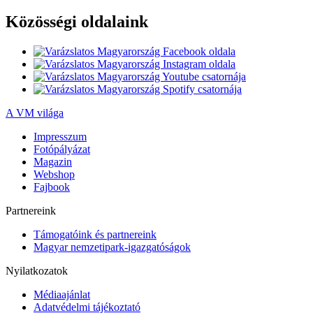
Közösségi oldalaink
A VM világa
Impresszum
Fotópályázat
Magazin
Webshop
Fajbook
Partnereink
Támogatóink és partnereink
Magyar nemzetipark-igazgatóságok
Nyilatkozatok
Médiaajánlat
Adatvédelmi tájékoztató