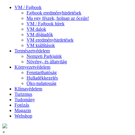
VM / Fajbook
Fajbook eredményhirdetések
Ma egy fészek, holnap az óceán!
VM / Fajbook hírek
VM dalok
VM díjátadók
VM eredményhirdetések
VM kiállítások
Természetvédelem
Nemzeti Parkjaink
Növény- és állatvilág
Környezetvédelem
Fenntarthatóság
Hulladékkezelés
Öko-tudatosság
Klímavédelem
Turizmus
Tudomány
Fotózás
Magazin
Webshop
×