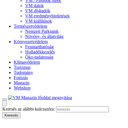
VM / Fajbook hírek
VM dalok
VM díjátadók
VM eredményhirdetések
VM kiállítások
Természetvédelem
Nemzeti Parkjaink
Növény- és állatvilág
Környezetvédelem
Fenntarthatóság
Hulladékkezelés
Öko-tudatosság
Klímavédelem
Turizmus
Tudomány
Fotózás
Magazin
Webshop
Keresés az alábbi kulcsszóra: