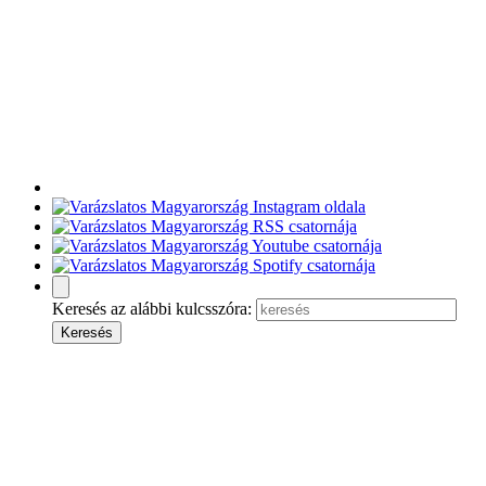
Keresés az alábbi kulcsszóra: