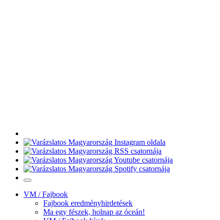
VM / Fajbook
Fajbook eredményhirdetések
Ma egy fészek, holnap az óceán!