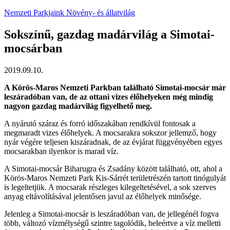
Nemzeti Parkjaink
Növény- és állatvilág
Sokszínű, gazdag madárvilág a Simotai-
mocsárban
2019.09.10.
A Körös-Maros Nemzeti Parkban található Simotai-mocsár már
leszáradóban van, de az ottani vizes élőhelyeken még mindig
nagyon gazdag madárvilág figyelhető meg.
A nyárutó száraz és forró időszakában rendkívül fontosak a
megmaradt vizes élőhelyek. A mocsarakra sokszor jellemző, hogy
nyár végére teljesen kiszáradnak, de az évjárat függvényében egyes
mocsarakban ilyenkor is marad víz.
A Simotai-mocsár Biharugra és Zsadány között található, ott, ahol a
Körös-Maros Nemzeti Park Kis-Sárrét területrészén tartott tinógulyát
is legeltetjük. A mocsarak részleges kilegeltetésével, a sok szerves
anyag eltávolításával jelentősen javul az élőhelyek minősége.
Jelenleg a Simotai-mocsár is leszáradóban van, de jellegénél fogva
több, változó vízmélységű szintre tagolódik, beleértve a víz melletti