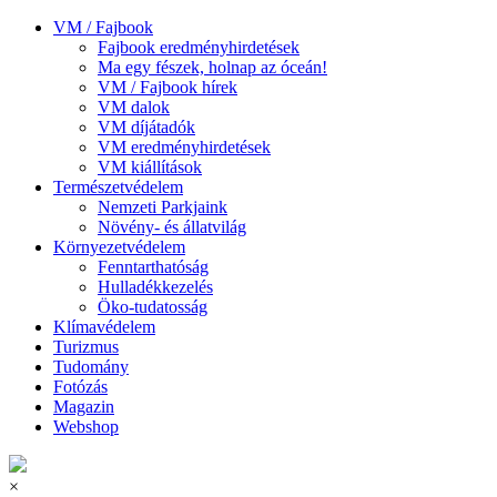
VM / Fajbook
Fajbook eredményhirdetések
Ma egy fészek, holnap az óceán!
VM / Fajbook hírek
VM dalok
VM díjátadók
VM eredményhirdetések
VM kiállítások
Természetvédelem
Nemzeti Parkjaink
Növény- és állatvilág
Környezetvédelem
Fenntarthatóság
Hulladékkezelés
Öko-tudatosság
Klímavédelem
Turizmus
Tudomány
Fotózás
Magazin
Webshop
×