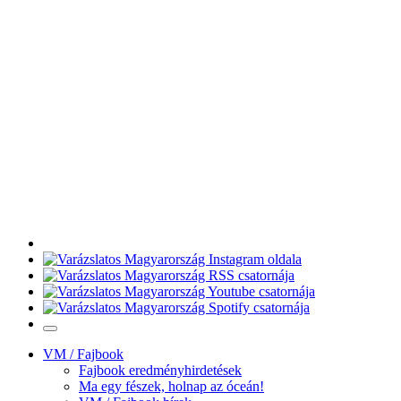
VM / Fajbook
Fajbook eredményhirdetések
Ma egy fészek, holnap az óceán!