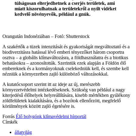
túlságosan elterjedhetnek a cserjés területek, ami
miatt kiszorulhatnak a területekről a nyílt vidéket
kedvelő növényevők, például a gnúk.
Orangután Indonéziában – Fotó: Shutterstock
A szakértők a tüzek intenzitását és gyakoriságát megváltoztató és a
biodiverzitásra hatással lévő emberi tényezőket három csoportra
osztva – a globális klímaváltozásra, a földhasználatra és a biotikus
behatásokra – azonosították. Szerintük ezek alapján a Földön élő
embereknek és a kormányoknak cselekedniük kell, és szembe kell
nézniük a környezetben zajló különböző változásokkal.
A kutatócsoport szerint itt az ideje az új, merészebb
környezetvédelmi intézkedéseknek. Szükség van például a nagy
kiterjedésű élőhelyek helyreállítására, kisebb mértékben gyúlékony
zöldfelületek kialakítására, és a bozótok ellenőrzött, megfelelő
körülmények között zajló égetésére is.
Forrás
Élő bolygónk klímavédelmi hírportál
Címkék
állatvilág