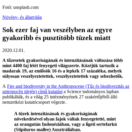
Fotó: unsplash.com
Növény- és állatvilág
Sok ezer faj van veszélyben az egyre
gyakoribb és pusztítóbb tüzek miatt
2020.12.01.
A tűzesetek gyakoriságának és intenzitásának változása több
mint 4400 faj létét fenyegeti világszerte. Közéjük tartozik a
madarak 19, az emlősök 16 és a lepkék 17 százaléka, melyek
súlyosan veszélyeztetettek, veszélyeztetettek vagy sebezhetők.
A
Fire and biodiversity in the Anthropocene (Tűz és biodiverzitás az
antropocén idején) című kutatást
a Science tudományos lapban
publikálták, és a világ 25 intézményének 27 szakértőjéből álló
nemzetközi kutatócsoport végezte.
A tüzek intenzitásának és gyakoriságának
növekedésével olyan fajok váltak fenyegetetté, mint
az orangután Indonéziában, vagy a ligeti sertefarkú
(Stipiturus mallee) Ausztráliában.