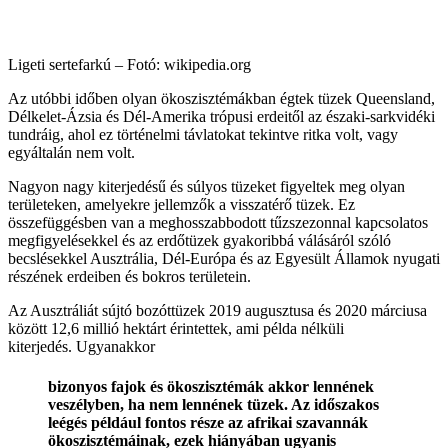
Ligeti sertefarkú – Fotó: wikipedia.org
Az utóbbi időben olyan ökoszisztémákban égtek tüzek Queensland,
Délkelet-Ázsia és Dél-Amerika trópusi erdeitől az északi-sarkvidéki
tundráig, ahol ez történelmi távlatokat tekintve ritka volt, vagy
egyáltalán nem volt.
Nagyon nagy kiterjedésű és súlyos tüzeket figyeltek meg olyan
területeken, amelyekre jellemzők a visszatérő tüzek. Ez
összefüggésben van a meghosszabbodott tűzszezonnal kapcsolatos
megfigyelésekkel és az erdőtüzek gyakoribbá válásáról szóló
becslésekkel Ausztrália, Dél-Európa és az Egyesült Államok nyugati
részének erdeiben és bokros területein.
Az Ausztráliát sújtó bozóttüzek 2019 augusztusa és 2020 márciusa
között 12,6 millió hektárt érintettek, ami példa nélküli
kiterjedés. Ugyanakkor
bizonyos fajok és ökoszisztémák akkor lennének
veszélyben, ha nem lennének tüzek. Az időszakos
leégés például fontos része az afrikai szavannák
ökoszisztémáinak, ezek hiányában ugyanis