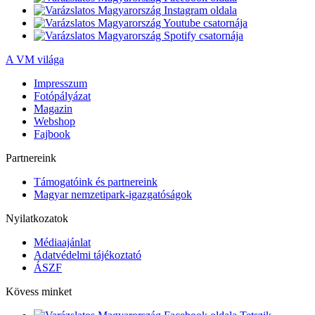
A VM világa
Impresszum
Fotópályázat
Magazin
Webshop
Fajbook
Partnereink
Támogatóink és partnereink
Magyar nemzetipark-igazgatóságok
Nyilatkozatok
Médiaajánlat
Adatvédelmi tájékoztató
ÁSZF
Kövess minket