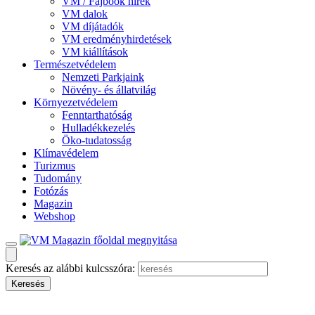
VM / Fajbook hírek
VM dalok
VM díjátadók
VM eredményhirdetések
VM kiállítások
Természetvédelem
Nemzeti Parkjaink
Növény- és állatvilág
Környezetvédelem
Fenntarthatóság
Hulladékkezelés
Öko-tudatosság
Klímavédelem
Turizmus
Tudomány
Fotózás
Magazin
Webshop
Keresés az alábbi kulcsszóra: