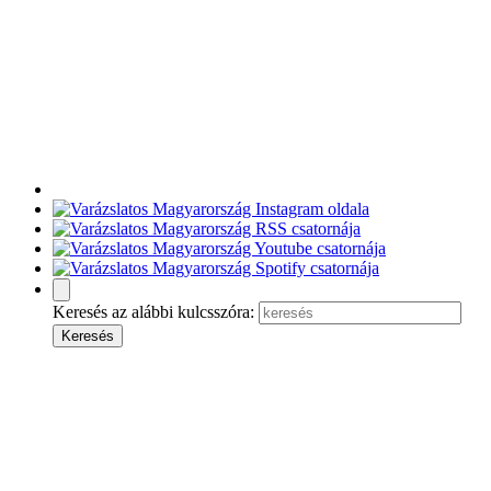
Keresés az alábbi kulcsszóra: