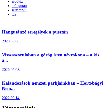
erdőtűz
orángután
sertefarkú
tűz
Hangutánzó seregélyek a pusztán
2020.05.06.
Visszaszorulóban a görög isten névrokona – a kis
a...
2026.05.08.
Kalandozások nemzeti parkjainkban – Hortobágyi
Nem...
2022.09.14.