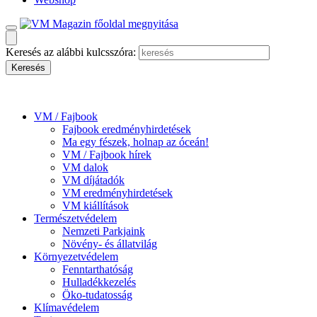
Keresés az alábbi kulcsszóra:
VM / Fajbook
Fajbook eredményhirdetések
Ma egy fészek, holnap az óceán!
VM / Fajbook hírek
VM dalok
VM díjátadók
VM eredményhirdetések
VM kiállítások
Természetvédelem
Nemzeti Parkjaink
Növény- és állatvilág
Környezetvédelem
Fenntarthatóság
Hulladékkezelés
Öko-tudatosság
Klímavédelem