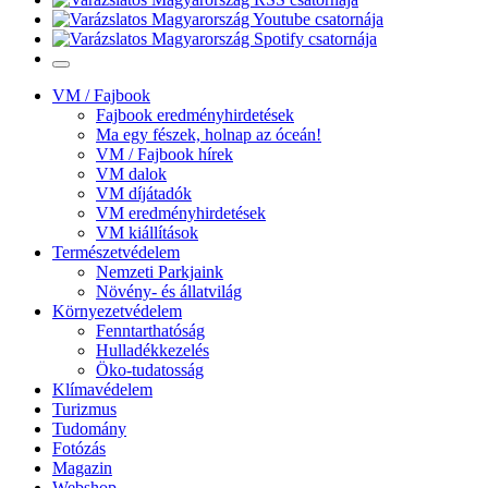
VM / Fajbook
Fajbook eredményhirdetések
Ma egy fészek, holnap az óceán!
VM / Fajbook hírek
VM dalok
VM díjátadók
VM eredményhirdetések
VM kiállítások
Természetvédelem
Nemzeti Parkjaink
Növény- és állatvilág
Környezetvédelem
Fenntarthatóság
Hulladékkezelés
Öko-tudatosság
Klímavédelem
Turizmus
Tudomány
Fotózás
Magazin
Webshop