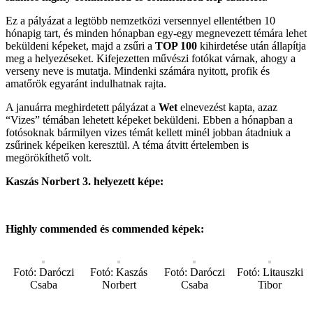
Ez a pályázat a legtöbb nemzetközi versennyel ellentétben 10
hónapig tart, és minden hónapban egy-egy megnevezett témára lehet
beküldeni képeket, majd a zsűri a
TOP 100
kihirdetése után állapítja
meg a helyezéseket. Kifejezetten művészi fotókat várnak, ahogy a
verseny neve is mutatja. Mindenki számára nyitott, profik és
amatőrök egyaránt indulhatnak rajta.
A januárra meghirdetett pályázat a
Wet
elnevezést kapta, azaz
“Vizes” témában lehetett képeket beküldeni. Ebben a hónapban a
fotósoknak bármilyen vizes témát kellett minél jobban átadniuk a
zsűrinek képeiken keresztül. A téma átvitt értelemben is
megörökíthető volt.
Kaszás Norbert 3. helyezett képe:
Highly commended és commended képek:
Fotó: Daróczi
Fotó: Kaszás
Fotó: Daróczi
Fotó: Litauszki
Csaba
Norbert
Csaba
Tibor