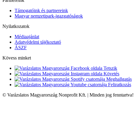
Partnereink
Támogatóink és partnereink
Magyar nemzetipark-igazgatóságok
Nyilatkozatok
Médiaajánlat
Adatvédelmi tájékoztató
ÁSZF
Kövess minket
Tetszik
Követés
Meghallgatás
Feliratkozás
© Varázslatos Magyarország Nonprofit Kft. | Minden jog fenntartva!