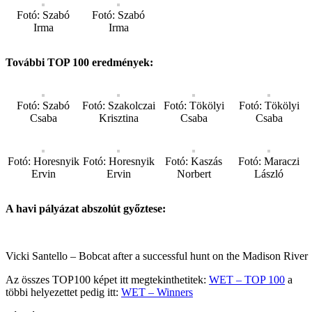
Fotó: Szabó
Fotó: Szabó
Irma
Irma
További TOP 100 eredmények:
Fotó: Szabó
Fotó: Szakolczai
Fotó: Tökölyi
Fotó: Tökölyi
Csaba
Krisztina
Csaba
Csaba
Fotó: Horesnyik
Fotó: Horesnyik
Fotó: Kaszás
Fotó: Maraczi
Ervin
Ervin
Norbert
László
A havi pályázat abszolút győztese:
Vicki Santello – Bobcat after a successful hunt on the Madison River
Az összes TOP100 képet itt megtekinthetitek:
WET – TOP 100
a
többi helyezettet pedig itt:
WET – Winners