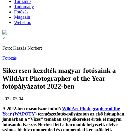
Turizmus
Tudomány
Fotózás
Magazin
Webshop
×
Fotó: Kaszás Norbert
Fotózás
Sikeresen kezdték magyar fotósaink a
WildArt Photographer of the Year
fotópályázatot 2022-ben
2022.05.04.
A 2022-ben másodszor induló
WildArt Photographer of the
Year (WAPOTY)
természetfotós-pályázaton az első hónapban,
januárban a “Vizes” témában szép sik
ereket értek el magyar
fotósaink. Kaszás Norbert lett a harmadik helyezett, illetve
számos highly commended és commended kép született.