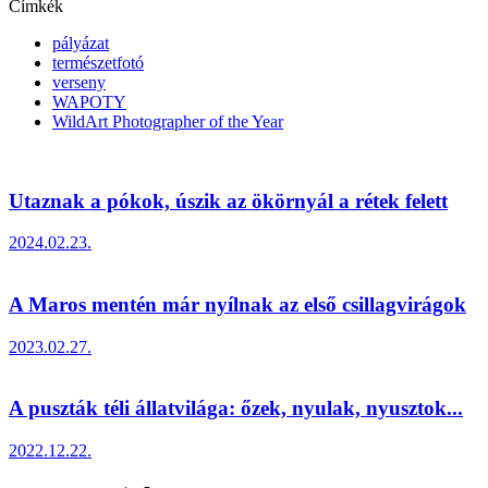
Címkék
pályázat
természetfotó
verseny
WAPOTY
WildArt Photographer of the Year
Utaznak a pókok, úszik az ökörnyál a rétek felett
2024.02.23.
A Maros mentén már nyílnak az első csillagvirágok
2023.02.27.
A puszták téli állatvilága: őzek, nyulak, nyusztok...
2022.12.22.