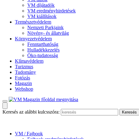
VM díjátadók
VM eredményhirdetések
VM kiállítások
Természetvédelem
Nemzeti Parkjaink
Növény- és állatvilág
Környezetvédelem
Fenntarthatóság
Hulladékkezelés
Öko-tudatosság
Klímavédelem
Turizmus
Tudomány
Fotózás
Magazin
Webshop
Keresés az alábbi kulcsszóra:
VM / Fajbook