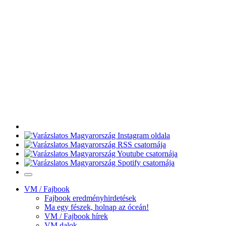
VM / Fajbook
Fajbook eredményhirdetések
Ma egy fészek, holnap az óceán!
VM / Fajbook hírek
VM dalok