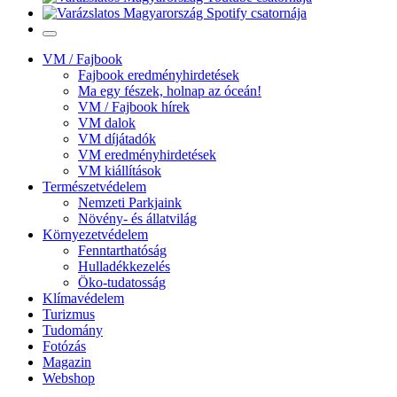
VM / Fajbook
Fajbook eredményhirdetések
Ma egy fészek, holnap az óceán!
VM / Fajbook hírek
VM dalok
VM díjátadók
VM eredményhirdetések
VM kiállítások
Természetvédelem
Nemzeti Parkjaink
Növény- és állatvilág
Környezetvédelem
Fenntarthatóság
Hulladékkezelés
Öko-tudatosság
Klímavédelem
Turizmus
Tudomány
Fotózás
Magazin
Webshop