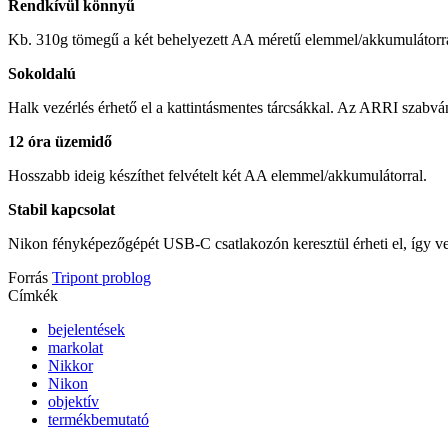
Rendkívül könnyű
Kb. 310g tömegű a két behelyezett AA méretű elemmel/akkumulátorra
Sokoldalú
Halk vezérlés érhető el a kattintásmentes tárcsákkal. Az ARRI szabvá
12 óra üzemidő
Hosszabb ideig készíthet felvételt két AA elemmel/akkumulátorral.
Stabil kapcsolat
Nikon fényképezőgépét USB-C csatlakozón keresztül érheti el, így vezé
Forrás
Tripont problog
Címkék
bejelentések
markolat
Nikkor
Nikon
objektív
termékbemutató