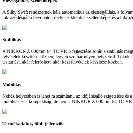
Élességállítás, szellemképek
A Silky Swift rendszernek hála automatikus az élességállítás, a foly
tükröződésgátló bevonatot, mely csökkenti a szellemképet és a tükröző
Stabilitás
A NIKKOR Z 600mm f/4 TC VR S fejlesztése során a stabilitás megtart
felvételek készítése közben, legyen szó bármilyen helyzetről. Tökéle
testtartást, akár felerősített, akár kézi felvételek készítése közben.
Mobilitás
Nehéz helyzetben is lehet rá számítani, az időjárásálló szigetelése és
mobilitás és a kompaktság, de nem a NIKKOR Z 600mm f/4 TC VR S ese
Termékadatok, főbb jellemzők