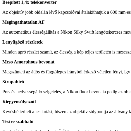
Beépített 1,4x telekonverter
Az objektív jobb oldalán lévő kapcsolóval átalakíthatjuk a 600 mm-es,
Megingathatatlan AF
Az automatikus élességállítás a Nikon Silky Swift lengőtekercses moto
Lenyűgöző részletek
Minden apró részlet számít, az élesség a kép teljes területén is mese
Meso Amorphous bevonat
Megszünteti az átlós és függőleges irányból érkező véletlen fényt, íg
Strapabíró
Por- és nedvességálló szigetelés, a Nikon fluor bevonata pedig az obje
Kiegyensúlyozott
Kevésbé terheli a testtartást, hiszen az objektív súlypontja az állvány 
Testre szabható