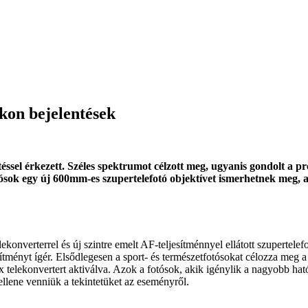
ikon bejelentések
sel érkezett. Széles spektrumot célzott meg, ugyanis gondolt a pro
sok egy új 600mm-es szupertelefotó objektívet ismerhetnek meg, a
onverterrel és új szintre emelt AF-teljesítménnyel ellátott szupertelefot
ljesítményt ígér. Elsődlegesen a sport- és természetfotósokat célozza me
elekonvertert aktiválva. Azok a fotósok, akik igénylik a nagyobb hatót
 kellene venniük a tekintetüket az eseményről.