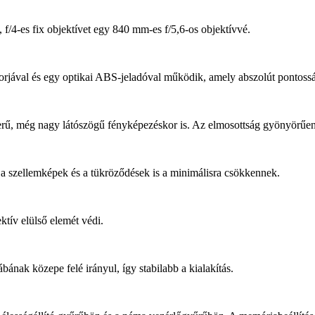
 f/4-es fix objektívet egy 840 mm-es f/5,6-os objektívvé.
rjával és egy optikai ABS-jeladóval működik, amely abszolút pontosságg
szerű, még nagy látószögű fényképezéskor is. Az elmosottság gyönyörűen 
y a szellemképek és a tükröződések is a minimálisra csökkennek.
ktív elülső elemét védi.
lábának közepe felé irányul, így stabilabb a kialakítás.