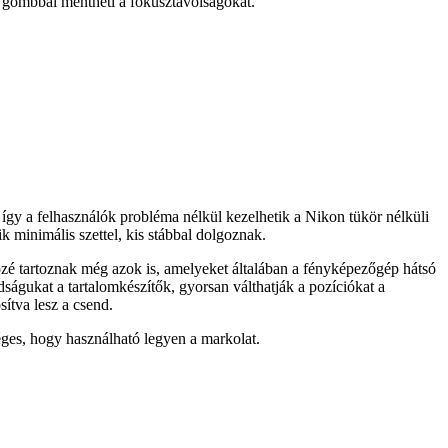
 gombbal mentheti a fókusztávolságokat.
így a felhasználók probléma nélkül kezelhetik a Nikon tükör nélküli
minimális szettel, kis stábbal dolgoznak.
közé tartoznak még azok is, amelyeket általában a fényképezőgép hátsó
ságukat a tartalomkészítők, gyorsan válthatják a pozíciókat a
ítva lesz a csend.
éges, hogy használható legyen a markolat.