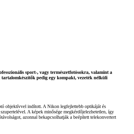
fesszionális sport-, vagy természetfotósokra, valamint a
 tartalomkészítők pedig egy kompakt, vezeték nélküli
ó objektívvel indított. A Nikon legfejlettebb optikáját és
g a szupertelével. A képek minősége megkérdőjelezhetetlen, így
ávolságot, azonnal bekapcsolhatják a beépített telekonvertert