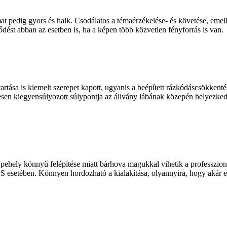
amat pedig gyors és halk. Csodálatos a témaérzékelése- és követése, em
dést abban az esetben is, ha a képen több közvetlen fényforrás is van.
ása is kiemelt szerepet kapott, ugyanis a beépített rázkódáscsökkenté
tesen kiegyensúlyozott súlypontja az állvány lábának közepén helyezked
 a pehely könnyű felépítése miatt bárhova magukkal vihetik a professzio
tében. Könnyen hordozható a kialakítása, olyannyira, hogy akár egy 