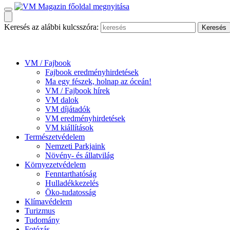
Keresés az alábbi kulcsszóra:
VM / Fajbook
Fajbook eredményhirdetések
Ma egy fészek, holnap az óceán!
VM / Fajbook hírek
VM dalok
VM díjátadók
VM eredményhirdetések
VM kiállítások
Természetvédelem
Nemzeti Parkjaink
Növény- és állatvilág
Környezetvédelem
Fenntarthatóság
Hulladékkezelés
Öko-tudatosság
Klímavédelem
Turizmus
Tudomány
Fotózás