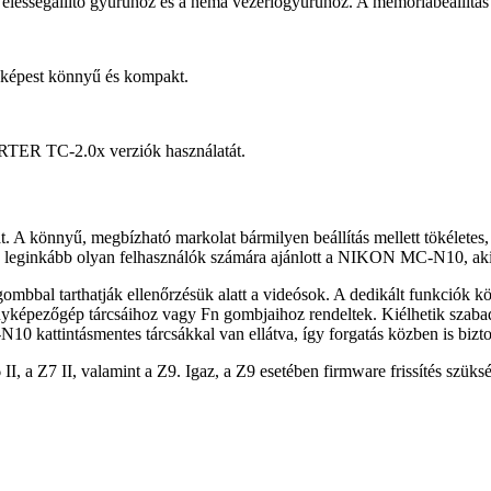
élességállító gyűrűhöz és a néma vezérlőgyűrűhöz. A memóriabeállítás
z képest könnyű és kompakt.
 TC-2.0x verziók használatát.
A könnyű, megbízható markolat bármilyen beállítás mellett tökéletes, 
 leginkább olyan felhasználók számára ajánlott a NIKON MC-N10, akik 
 gombbal tarthatják ellenőrzésük alatt a videósok. A dedikált funkciók 
ényképezőgép tárcsáihoz vagy Fn gombjaihoz rendeltek. Kiélhetik szabad
kattintásmentes tárcsákkal van ellátva, így forgatás közben is biztos
I, a Z7 II, valamint a Z9. Igaz, a Z9 esetében firmware frissítés szüks