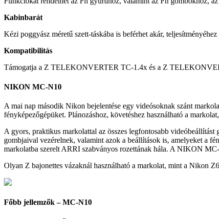
Funkciókat rendelhet az Fn gyűrűhöz, valamint az Fn gombokhoz, az 
Kabinbarát
Kézi poggyász méretű szett-táskába is beférhet akár, teljesítményéhe
Kompatibilitás
Támogatja a Z TELEKONVERTER TC-1.4x és a Z TELEKONVERTER
NIKON MC-N10
A mai nap második Nikon bejelentése egy videósoknak szánt markolat. 
fényképezőgépüket. Plánozáshoz, követéshez használható a markolat,
A gyors, praktikus markolattal az összes legfontosabb videóbeállítást
gombjaival vezérelnek, valamint azok a beállítások is, amelyeket a f
markolatba szerelt ARRI szabványos rozettának hála. A NIKON MC-N10 
Olyan Z bajonettes vázaknál használható a markolat, mint a Nikon Z6 I
Főbb jellemzők – MC-N10