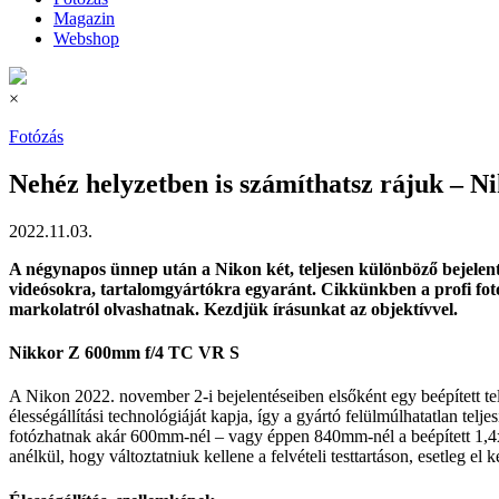
Magazin
Webshop
×
Fotózás
Nehéz helyzetben is számíthatsz rájuk – N
2022.11.03.
A négynapos ünnep után a Nikon két, teljesen különböző bejelentés
videósokra, tartalomgyártókra egyaránt. Cikkünkben a profi fotó
markolatról olvashatnak. Kezdjük írásunkat az objektívvel.
Nikkor Z 600mm f/4 TC VR S
A Nikon 2022. november 2-i bejelentéseiben elsőként egy beépített telek
élességállítási technológiáját kapja, így a gyártó felülmúlhatatlan te
fotózhatnak akár 600mm-nél – vagy éppen 840mm-nél a beépített 1,4x t
anélkül, hogy változtatniuk kellene a felvételi testtartáson, esetleg el