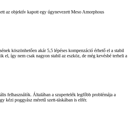
ellett az objektív kapott egy úgynevezett Meso Amorphous
sének köszönhetően akár 5,5 lépéses kompenzáció érhető el a stabil
ik el, így nem csak nagyon stabil az eszköz, de még kevésbé terheli a
nális felhasználók. Általában a szupertelék legfőbb problémája a
kézi poggyász méretű szett-táskában is elfér.