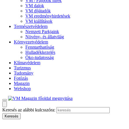
VM / Fajbook hírek
VM dalok
VM díjátadók
VM eredményhirdetések
VM kiállítások
Természetvédelem
Nemzeti Parkjaink
Növény- és állatvilág
Környezetvédelem
Fenntarthatóság
Hulladékkezelés
Öko-tudatosság
Klímavédelem
Turizmus
Tudomány
Fotózás
Magazin
Webshop
Keresés az alábbi kulcsszóra: