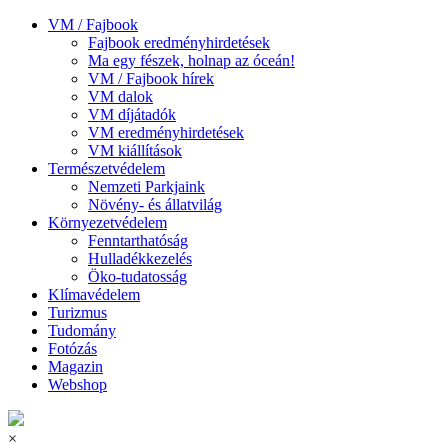
VM / Fajbook
Fajbook eredményhirdetések
Ma egy fészek, holnap az óceán!
VM / Fajbook hírek
VM dalok
VM díjátadók
VM eredményhirdetések
VM kiállítások
Természetvédelem
Nemzeti Parkjaink
Növény- és állatvilág
Környezetvédelem
Fenntarthatóság
Hulladékkezelés
Öko-tudatosság
Klímavédelem
Turizmus
Tudomány
Fotózás
Magazin
Webshop
×