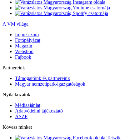
A VM világa
Impresszum
Fotópályázat
Magazin
Webshop
Fajbook
Partnereink
Támogatóink és partnereink
Magyar nemzetipark-igazgatóságok
Nyilatkozatok
Médiaajánlat
Adatvédelmi tájékoztató
ÁSZF
Kövess minket
Tetszik