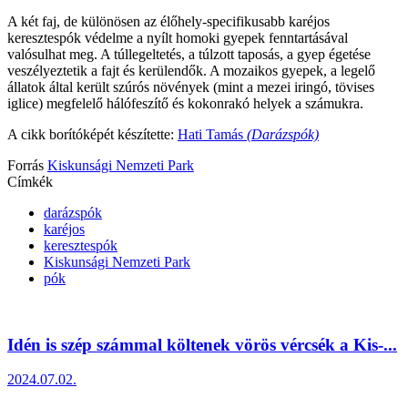
A két faj, de különösen az élőhely-specifikusabb karéjos
keresztespók védelme a nyílt homoki gyepek fenntartásával
valósulhat meg. A túllegeltetés, a túlzott taposás, a gyep égetése
veszélyeztetik a fajt és kerülendők. A mozaikos gyepek, a legelő
állatok által került szúrós növények (mint a mezei iringó, tövises
iglice) megfelelő hálófeszítő és kokonrakó helyek a számukra.
A cikk borítóképét készítette:
Hati Tamás
(Darázspók)
Forrás
Kiskunsági Nemzeti Park
Címkék
darázspók
karéjos
keresztespók
Kiskunsági Nemzeti Park
pók
Idén is szép számmal költenek vörös vércsék a Kis-...
2024.07.02.