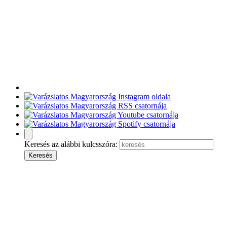
Keresés az alábbi kulcsszóra: