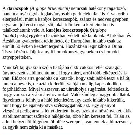
A
darázspók
(Argiope bruennichi)
nemcsak hatékony ragadozó,
hanem a nyár egyik leglátványosabb gerinctelenfaja is. Gyakoribb
elterjedésű, mint a karéjos keresztespók, száraz és nedves gyepben
egyaránt jól érzi magát, sőt, akár időnként a kertjeinkben is
találkozhatunk vele. A
karéjos keresztespók
(Argiope
lobata)
pedig egyike a hazánkban védett pókfajoknak. Afrikában és
Ázsiában gyakorinak tekinthető, de Európában inkább csak az
elmúlt 50 évben kezdett terjedni. Hazánkban leginkább a Duna-
Tisza közén találjuk a nyílt homokpusztagyepeken és homoki
sztyeppréteken.
Mindkét faj gyakran sző a hálójába cikk-cakkos fehér szalagot,
úgynevezett stabilimentumot. Hogy miért, arról több elképzelés is
van. Először arra gondoltak a kutatók, hogy stabilabbá teszi a hálót,
innen a neve is, de aztán kiderült, valójában alig kapcsolódik a
fogóhálóhoz. Mivel visszaveri az ultraibolya sugárzást, feltételezik,
hogy vonzza a zsákmányrovarokat. Valószínűleg a nagyobb állatok
figyelmét is felhívja a háló jelenlétére, így azok inkább kikerülik,
mint hogy belegabalyodva szétszaggatnák azt. Egy spanyol
vizsgálat pedig arra is fényt derített, hogy azokat a nőstényeket, akik
stabilimentumot szőttek a hálójukba, több hím keresett fel. Talán az
adott helyzettől függően többféle szerepe is van ennek a hímzésnek,
az egyik nem zárja ki a másikat.