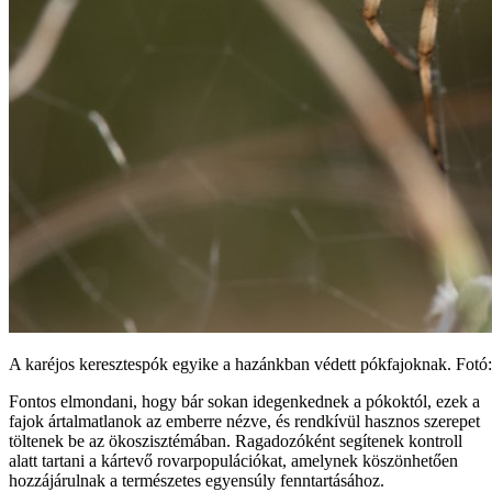
A karéjos keresztespók egyike a hazánkban védett pókfajoknak. Fot
Fontos elmondani, hogy bár sokan idegenkednek a pókoktól, ezek a
fajok ártalmatlanok az emberre nézve, és rendkívül hasznos szerepet
töltenek be az ökoszisztémában. Ragadozóként segítenek kontroll
alatt tartani a kártevő rovarpopulációkat, amelynek köszönhetően
hozzájárulnak a természetes egyensúly fenntartásához.