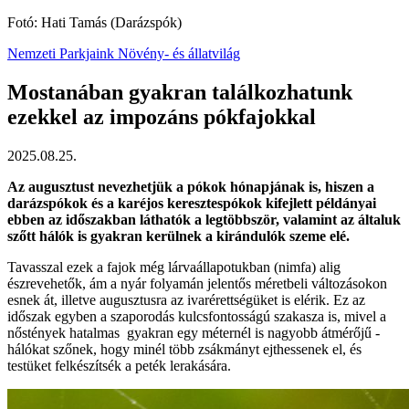
Fotó: Hati Tamás (Darázspók)
Nemzeti Parkjaink
Növény- és állatvilág
Mostanában gyakran találkozhatunk
ezekkel az impozáns pókfajokkal
2025.08.25.
Az augusztust nevezhetjük a pókok hónapjának is, hiszen a
darázspókok és a karéjos keresztespókok kifejlett példányai
ebben az időszakban láthatók a legtöbbször, valamint az általuk
szőtt hálók is gyakran kerülnek a kirándulók szeme elé.
Tavasszal ezek a fajok még lárvaállapotukban (nimfa) alig
észrevehetők, ám a nyár folyamán jelentős méretbeli változásokon
esnek át, illetve augusztusra az ivarérettségüket is elérik. Ez az
időszak egyben a szaporodás kulcsfontosságú szakasza is, mivel a
nőstények hatalmas ­ gyakran egy méternél is nagyobb átmérőjű ­
hálókat szőnek, hogy minél több zsákmányt ejthessenek el, és
testüket felkészítsék a peték lerakására.