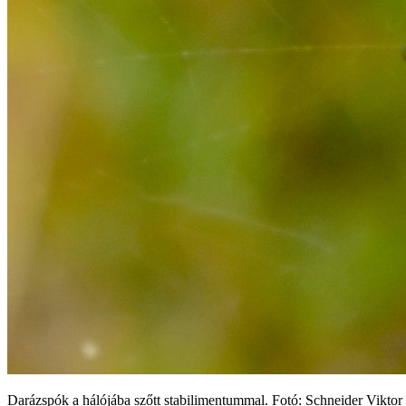
Darázspók a hálójába szőtt stabilimentummal. Fotó: Schneider Viktor