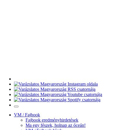
VM / Fajbook
Fajbook eredményhirdetések
Ma egy fészek, holnap az óceán!