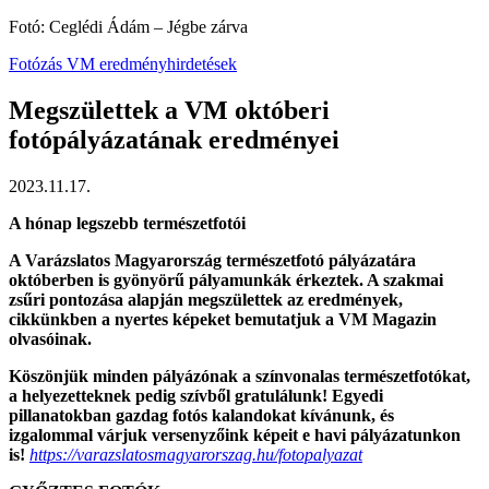
Fotó: Ceglédi Ádám – Jégbe zárva
Fotózás
VM eredményhirdetések
Megszülettek a VM októberi
fotópályázatának eredményei
2023.11.17.
A hónap legszebb természetfotói
A Varázslatos Magyarország természetfotó pályázatára
októberben is gyönyörű pályamunkák érkeztek. A szakmai
zsűri pontozása alapján megszülettek az eredmények,
cikkünkben a nyertes képeket bemutatjuk a VM Magazin
olvasóinak.
Köszönjük minden pályázónak a színvonalas természetfotókat,
a helyezetteknek pedig szívből gratulálunk! Egyedi
pillanatokban gazdag fotós kalandokat kívánunk, és
izgalommal várjuk versenyzőink képeit e havi pályázatunkon
is!
https://varazslatosmagyarorszag.hu/fotopalyazat