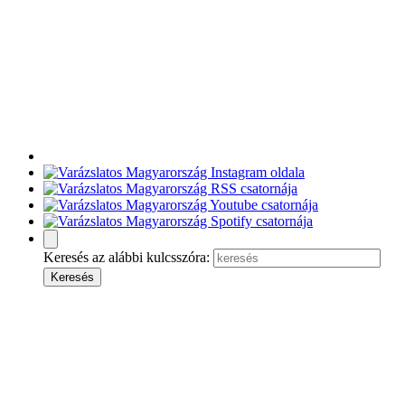
Keresés az alábbi kulcsszóra: