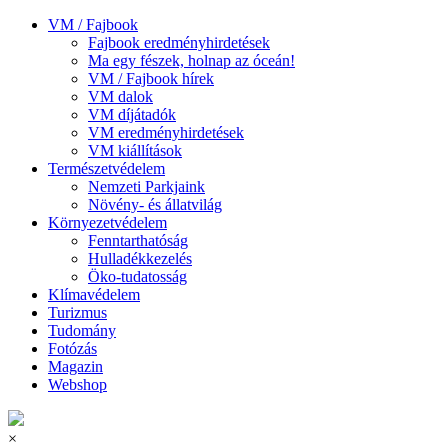
VM / Fajbook
Fajbook eredményhirdetések
Ma egy fészek, holnap az óceán!
VM / Fajbook hírek
VM dalok
VM díjátadók
VM eredményhirdetések
VM kiállítások
Természetvédelem
Nemzeti Parkjaink
Növény- és állatvilág
Környezetvédelem
Fenntarthatóság
Hulladékkezelés
Öko-tudatosság
Klímavédelem
Turizmus
Tudomány
Fotózás
Magazin
Webshop
×