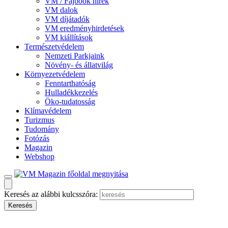
VM / Fajbook hírek
VM dalok
VM díjátadók
VM eredményhirdetések
VM kiállítások
Természetvédelem
Nemzeti Parkjaink
Növény- és állatvilág
Környezetvédelem
Fenntarthatóság
Hulladékkezelés
Öko-tudatosság
Klímavédelem
Turizmus
Tudomány
Fotózás
Magazin
Webshop
Keresés az alábbi kulcsszóra: