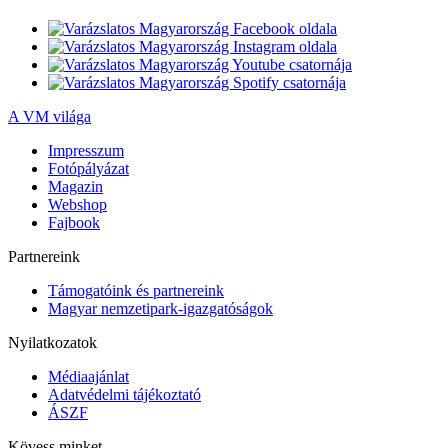
A VM világa
Impresszum
Fotópályázat
Magazin
Webshop
Fajbook
Partnereink
Támogatóink és partnereink
Magyar nemzetipark-igazgatóságok
Nyilatkozatok
Médiaajánlat
Adatvédelmi tájékoztató
ÁSZF
Kövess minket