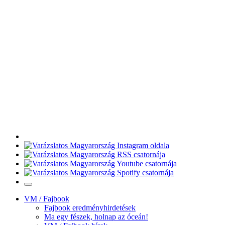
VM / Fajbook
Fajbook eredményhirdetések
Ma egy fészek, holnap az óceán!