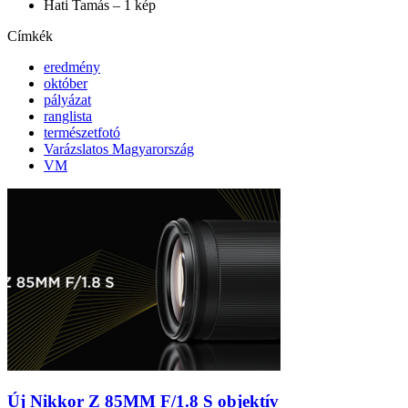
Hati Tamás – 1 kép
Címkék
eredmény
október
pályázat
ranglista
természetfotó
Varázslatos Magyarország
VM
Új Nikkor Z 85MM F/1.8 S objektív