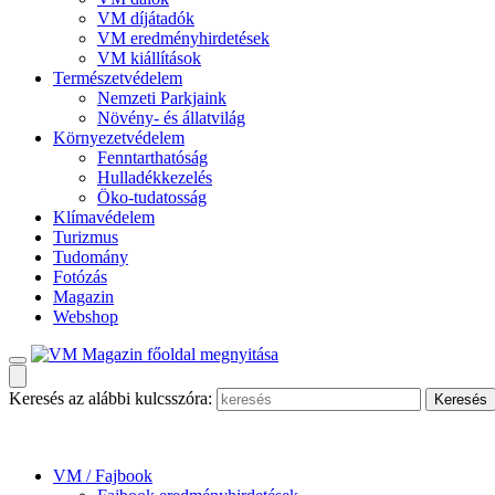
VM díjátadók
VM eredményhirdetések
VM kiállítások
Természetvédelem
Nemzeti Parkjaink
Növény- és állatvilág
Környezetvédelem
Fenntarthatóság
Hulladékkezelés
Öko-tudatosság
Klímavédelem
Turizmus
Tudomány
Fotózás
Magazin
Webshop
Keresés az alábbi kulcsszóra:
VM / Fajbook