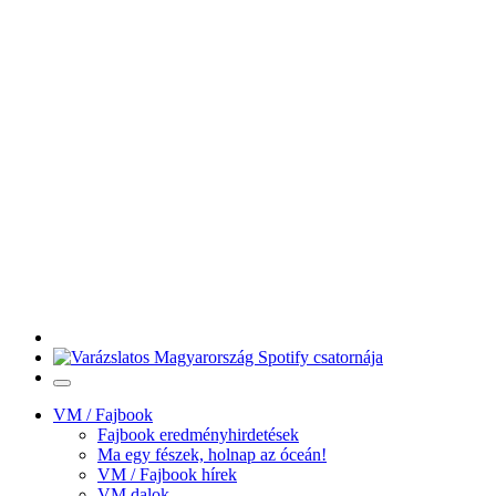
VM / Fajbook
Fajbook eredményhirdetések
Ma egy fészek, holnap az óceán!
VM / Fajbook hírek
VM dalok