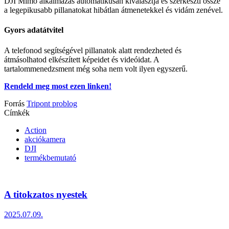
DJI Mimo alkalmazás automatikusan kiválasztja és szerkeszti össze
a legepikusabb pillanatokat hibátlan átmenetekkel és vidám zenével.
Gyors adatátvitel
A telefonod segítségével pillanatok alatt rendezheted és
átmásolhatod elkészített képeidet és videóidat. A
tartalommenedzsment még soha nem volt ilyen egyszerű.
Rendeld meg most ezen linken!
Forrás
Tripont problog
Címkék
Action
akciókamera
DJI
termékbemutató
A titokzatos nyestek
2025.07.09.