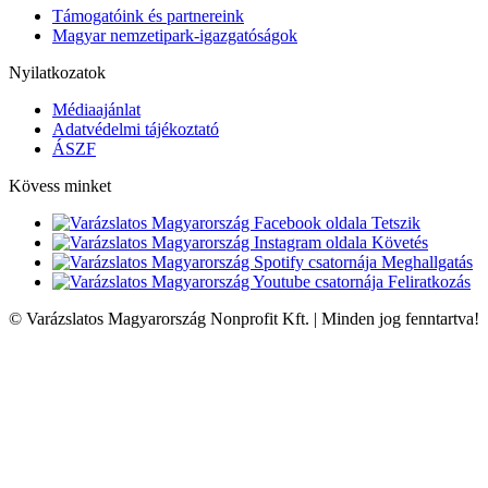
Támogatóink és partnereink
Magyar nemzetipark-igazgatóságok
Nyilatkozatok
Médiaajánlat
Adatvédelmi tájékoztató
ÁSZF
Kövess minket
Tetszik
Követés
Meghallgatás
Feliratkozás
© Varázslatos Magyarország Nonprofit Kft. | Minden jog fenntartva!