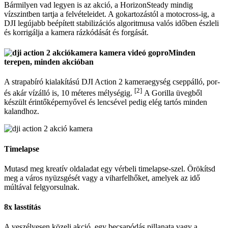
Bármilyen vad legyen is az akció, a HorizonSteady mindig
vízszintben tartja a felvételeidet. A gokartozástól a motocross-ig, a
DJI legújabb beépített stabilizációs algoritmusa valós időben észleli
és korrigálja a kamera rázkódását és forgását.
Minden
terepen, minden akcióban
A strapabíró kialakítású DJI Action 2 kameraegység cseppálló, por-
[2]
és akár vízálló is, 10 méteres mélységig.
A Gorilla üvegből
készült érintőképernyővel és lencsével pedig elég tartós minden
kalandhoz.
Timelapse
Mutasd meg kreatív oldaladat egy vérbeli timelapse-szel. Örökítsd
meg a város nyüzsgését vagy a viharfelhőket, amelyek az idő
múltával felgyorsulnak.
8x lasstítás
A veszélyesen közeli akció, egy becsapódás pillanata vagy a