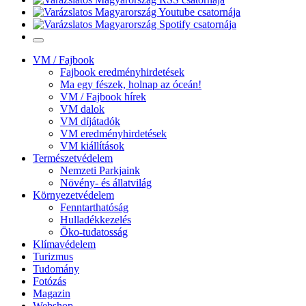
VM / Fajbook
Fajbook eredményhirdetések
Ma egy fészek, holnap az óceán!
VM / Fajbook hírek
VM dalok
VM díjátadók
VM eredményhirdetések
VM kiállítások
Természetvédelem
Nemzeti Parkjaink
Növény- és állatvilág
Környezetvédelem
Fenntarthatóság
Hulladékkezelés
Öko-tudatosság
Klímavédelem
Turizmus
Tudomány
Fotózás
Magazin
Webshop