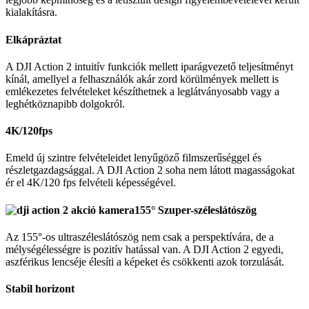
kialakításra.
Elkápráztat
A DJI Action 2 intuitív funkciók mellett iparágvezető teljesítményt
kínál, amellyel a felhasználók akár zord körülmények mellett is
emlékezetes felvételeket készíthetnek a leglátványosabb vagy a
leghétköznapibb dolgokról.
4K/120fps
Emeld új szintre felvételeidet lenyűgöző filmszerűséggel és
részletgazdagsággal. A DJI Action 2 soha nem látott magasságokat
ér el 4K/120 fps felvételi képességével.
155° Szuper-széleslátószög
Az 155°-os ultraszéleslátószög nem csak a perspektívára, de a
mélységélességre is pozitív hatással van. A DJI Action 2 egyedi,
aszférikus lencséje élesíti a képeket és csökkenti azok torzulását.
Stabil horizont