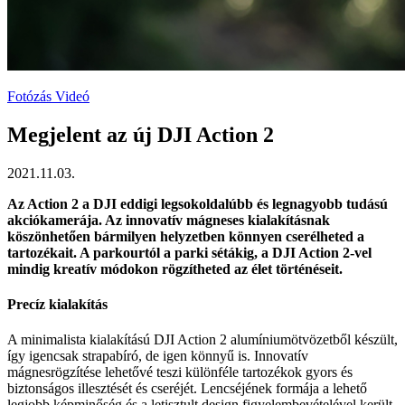
Fotózás
Videó
Megjelent az új DJI Action 2
2021.11.03.
Az Action 2 a DJI eddigi legsokoldalúbb és legnagyobb tudású
akciókamerája. Az innovatív mágneses kialakításnak
köszönhetően bármilyen helyzetben könnyen cserélheted a
tartozékait. A parkourtól a parki sétákig, a DJI Action 2-vel
mindig kreatív módokon rögzítheted az élet történéseit.
Precíz kialakítás
A minimalista kialakítású DJI Action 2 alumíniumötvözetből készült,
így igencsak strapabíró, de igen könnyű is. Innovatív
mágnesrögzítése lehetővé teszi különféle tartozékok gyors és
biztonságos illesztését és cseréjét. Lencséjének formája a lehető
legjobb képminőség és a letisztult design figyelembevételével került