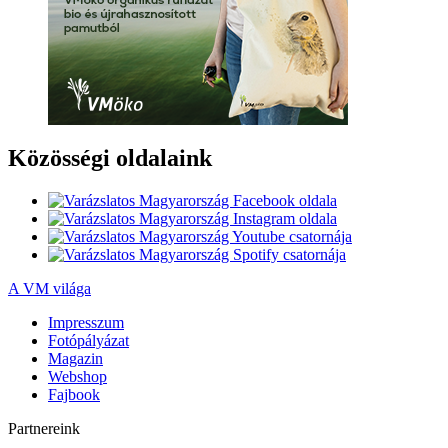
Közösségi oldalaink
A VM világa
Impresszum
Fotópályázat
Magazin
Webshop
Fajbook
Partnereink