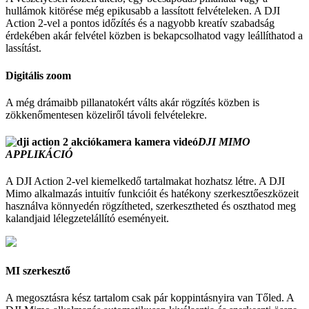
hullámok kitörése még epikusabb a lassított felvételeken. A DJI
Action 2-vel a pontos időzítés és a nagyobb kreatív szabadság
érdekében akár felvétel közben is bekapcsolhatod vagy leállíthatod a
lassítást.
Digitális zoom
A még drámaibb pillanatokért válts akár rögzítés közben is
zökkenőmentesen közeliről távoli felvételekre.
DJI MIMO
APPLIKÁCIÓ
A DJI Action 2-vel kiemelkedő tartalmakat hozhatsz létre. A DJI
Mimo alkalmazás intuitív funkcióit és hatékony szerkesztőeszközeit
használva könnyedén rögzítheted, szerkesztheted és oszthatod meg
kalandjaid lélegzetelállító eseményeit.
MI szerkesztő
A megosztásra kész tartalom csak pár koppintásnyira van Tőled. A