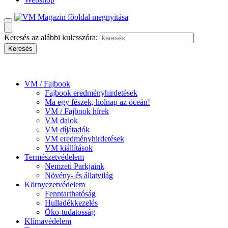
Keresés az alábbi kulcsszóra:
VM / Fajbook
Fajbook eredményhirdetések
Ma egy fészek, holnap az óceán!
VM / Fajbook hírek
VM dalok
VM díjátadók
VM eredményhirdetések
VM kiállítások
Természetvédelem
Nemzeti Parkjaink
Növény- és állatvilág
Környezetvédelem
Fenntarthatóság
Hulladékkezelés
Öko-tudatosság
Klímavédelem