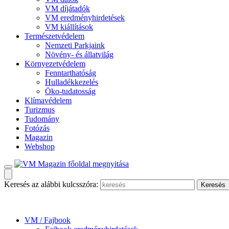
VM díjátadók
VM eredményhirdetések
VM kiállítások
Természetvédelem
Nemzeti Parkjaink
Növény- és állatvilág
Környezetvédelem
Fenntarthatóság
Hulladékkezelés
Öko-tudatosság
Klímavédelem
Turizmus
Tudomány
Fotózás
Magazin
Webshop
Keresés az alábbi kulcsszóra:
VM / Fajbook