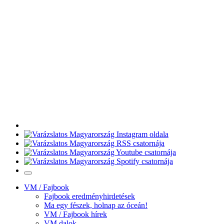
VM / Fajbook
Fajbook eredményhirdetések
Ma egy fészek, holnap az óceán!
VM / Fajbook hírek
VM dalok