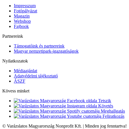
Impresszum
Fotópályázat
Magazin
Webshop
Fajbook
Partnereink
Támogatóink és partnereink
Magyar nemzetipark-igazgatóságok
Nyilatkozatok
Médiaajánlat
Adatvédelmi tájékoztató
ÁSZF
Kövess minket
Tetszik
Követés
Meghallgatás
Feliratkozás
© Varázslatos Magyarország Nonprofit Kft. | Minden jog fenntartva!