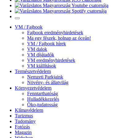
VM / Fajbook
Fajbook eredményhirdetések
Ma egy fészek, holnap az óceán!
VM / Fajbook hírek
VM dalok
VM díjátadók
VM eredményhirdetések
VM kiállítások
Természetvédelem
Nemzeti Parkjaink
Növény- és állatvilág
Környezetvédelem
Fenntarthatóság
Hulladékkezelés
Öko-tudatosság
Klímavédelem
Turizmus
Tudomány
Fotózás
Magazin
Webshop