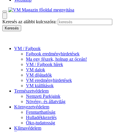
Keresés az alábbi kulcsszóra:
VM / Fajbook
Fajbook eredményhirdetések
Ma egy fészek, holnap az óceán!
VM / Fajbook hírek
VM dalok
VM díjátadók
VM eredményhirdetések
VM kiállítások
Természetvédelem
Nemzeti Parkjaink
Növény- és állatvilág
Környezetvédelem
Fenntarthatóság
Hulladékkezelés
Öko-tudatosság
Klímavédelem