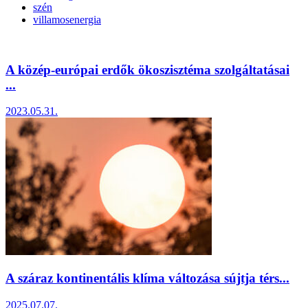
szén
villamosenergia
A közép-európai erdők ökoszisztéma szolgáltatásai
...
2023.05.31.
A száraz kontinentális klíma változása sújtja térs...
2025.07.07.