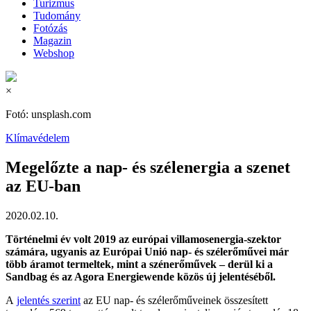
Turizmus
Tudomány
Fotózás
Magazin
Webshop
×
Fotó: unsplash.com
Klímavédelem
Megelőzte a nap- és szélenergia a szenet
az EU-ban
2020.02.10.
Történelmi év volt 2019 az európai villamosenergia-szektor
számára, ugyanis az Európai Unió nap- és szélerőművei már
több áramot termeltek, mint a szénerőművek – derül ki a
Sandbag és az Agora Energiewende közös új jelentéséből.
A
jelentés szerint
az EU nap- és szélerőműveinek összesített