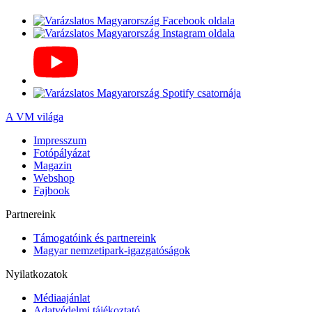
A VM világa
Impresszum
Fotópályázat
Magazin
Webshop
Fajbook
Partnereink
Támogatóink és partnereink
Magyar nemzetipark-igazgatóságok
Nyilatkozatok
Médiaajánlat
Adatvédelmi tájékoztató