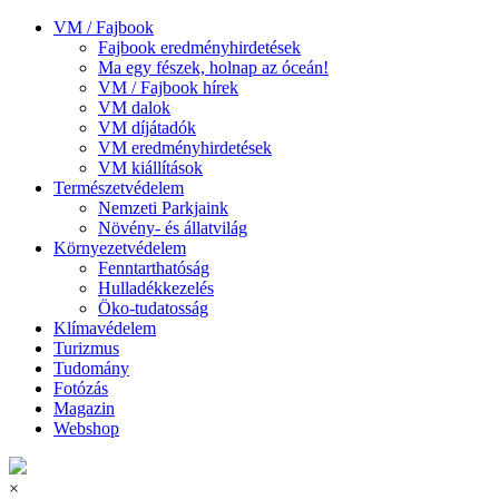
VM / Fajbook
Fajbook eredményhirdetések
Ma egy fészek, holnap az óceán!
VM / Fajbook hírek
VM dalok
VM díjátadók
VM eredményhirdetések
VM kiállítások
Természetvédelem
Nemzeti Parkjaink
Növény- és állatvilág
Környezetvédelem
Fenntarthatóság
Hulladékkezelés
Öko-tudatosság
Klímavédelem
Turizmus
Tudomány
Fotózás
Magazin
Webshop
×