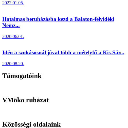
2022.01.05.
Hatalmas beruházásba kezd a Balaton-felvidéki
Nemz...
2020.06.01.
Idén a szokásosnál jóval több a mételyfű a Kis-Sár...
2020.08.20.
Támogatóink
VMöko ruházat
Közösségi oldalaink