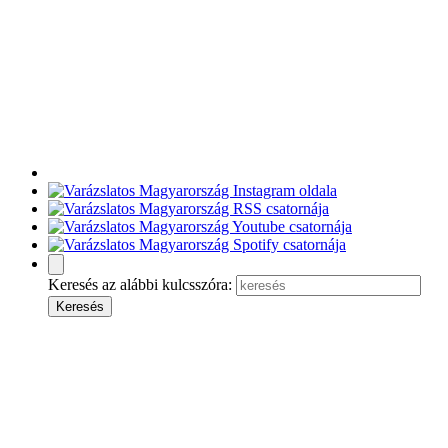
Keresés az alábbi kulcsszóra: