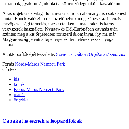
maradnak, gyakran látjuk őket a környező legelőkön, kaszálókon.
A kis őrgébicsek világállománya és európai állománya is csökkenést
mutat. Ennek valószínű oka az élőhelyek megszűnése, az intenzív
mezőgazdasági termelés, s az esetenként a madarakra is káros
vegyszerek használata. Nyugat- és Dél-Európában egymás után
szűntek meg a kis őrgébicsek foltszerű állományai, így ma már
Magyarország jelenti a faj elterjedési területének észak-nyugati
határát.
A cikk borítóképét készítette:
Szerencsi Gábor
(Őrgébics diszkurzus)
Forrás
Körös-Maros Nemzeti Park
Címkék
kis
költés
Körös-Maros Nemzeti Park
madár
őrgébics
Cápákat is esznek a leopárdfókák