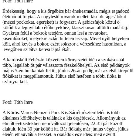
Fotó: Tóth Imre
Érdekesség, hogy a kis őrgébics bár énekesmadár, mégis ragadozó
életmódot folytat. A nagytestű rovarok mellett kisebb rágcsálókat
(mezei pockokat, egereket) is fogyaszt. A gébicsfajok közül ő
kötődik a legnyíltabb élőhelyekhez, klasszikusan alföldi madárfaj.
Gyakran felül a bokrok tetejére, onnan lesi a rovarokat,
kisemlősöket, melyekre aztán hirtelen lecsap. Mivel nyílt helyeken
költ, ahol kevés a bokor, ezért sokszor a vércsékhez hasonlóan, a
levegőben szitálva keresi táplálékát.
A kardoskúti Fehér-tó közvetlen környezetét idén a szokásosnál
több, legalább öt pár választotta fészkelőhelyül. Az első példányok
május 5-én bukkantak fel itt, június 26-án pedig már az első kirepülő
fiókákat is megpillantottuk. Július első hetében a többi fióka is
szárnyra kelt.
Fotó: Tóth Imre
A Körös-Maros Nemzeti Park Kis-Sárrét részterületén is több
alkalmas költőhelyet is találnak a kis őrgébicsek. Állományuk az
elmúlt évtizedekben nem változott jelentősen, 22-35 pár között
alakult. Idén 30 pár költött itt. Bár fiókáig már június végén, július
elején elhagyták a fészket, a családok egy ideig még együtt