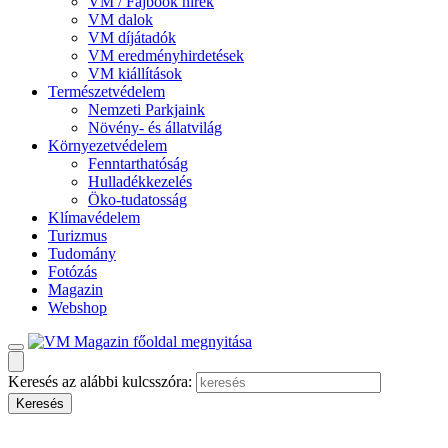
VM / Fajbook hírek
VM dalok
VM díjátadók
VM eredményhirdetések
VM kiállítások
Természetvédelem
Nemzeti Parkjaink
Növény- és állatvilág
Környezetvédelem
Fenntarthatóság
Hulladékkezelés
Öko-tudatosság
Klímavédelem
Turizmus
Tudomány
Fotózás
Magazin
Webshop
Keresés az alábbi kulcsszóra: