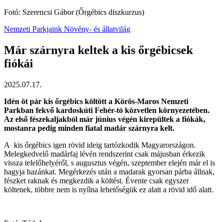
Fotó: Szerencsi Gábor (Őrgébics diszkurzus)
Nemzeti Parkjaink
Növény- és állatvilág
Már szárnyra keltek a kis őrgébicsek
fiókái
2025.07.17.
Idén öt pár kis őrgébics költött a Körös-Maros Nemzeti
Parkban fekvő kardoskúti Fehér-tó közvetlen környezetében.
Az első fészekaljakból már június végén kirepültek a fiókák,
mostanra pedig minden fiatal madár szárnyra kelt.
A kis őrgébics igen rövid ideig tartózkodik Magyarországon.
Melegkedvelő madárfaj lévén rendszerint csak májusban érkezik
vissza telelőhelyéről, s augusztus végén, szeptember elején már el is
hagyja hazánkat. Megérkezés után a madarak gyorsan párba állnak,
fészket raknak és megkezdik a költést. Évente csak egyszer
költenek, többre nem is nyílna lehetőségük ez alatt a rövid idő alatt.