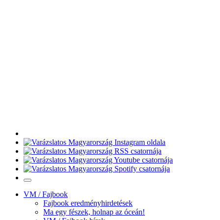
VM / Fajbook
Fajbook eredményhirdetések
Ma egy fészek, holnap az óceán!