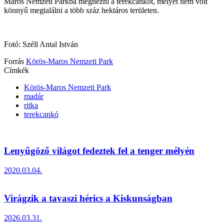
Maros Nemzeti Parkba megnézni a terekcankót, melyet nem volt
könnyű megtalálni a több száz hektáros területen.
Fotó: Széll Antal István
Forrás
Körös-Maros Nemzeti Park
Címkék
Körös-Maros Nemzeti Park
madár
ritka
terekcankó
Lenyűgöző világot fedeztek fel a tenger mélyén
2020.03.04.
Virágzik a tavaszi hérics a Kiskunságban
2026.03.31.