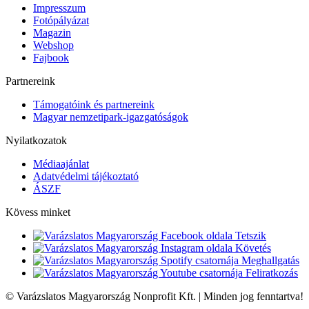
Impresszum
Fotópályázat
Magazin
Webshop
Fajbook
Partnereink
Támogatóink és partnereink
Magyar nemzetipark-igazgatóságok
Nyilatkozatok
Médiaajánlat
Adatvédelmi tájékoztató
ÁSZF
Kövess minket
Tetszik
Követés
Meghallgatás
Feliratkozás
© Varázslatos Magyarország Nonprofit Kft. | Minden jog fenntartva!