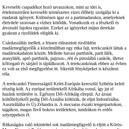
Kevesebb csapadékot hozó tavaszokon, mint az idei is,
értelemszerűen kevesebb természetes vizes élőhely szolgálja ki a
madarak igényeit. Különösen igaz ez a partimadarakra, amelyeknek
életvitele szorosan a vízhez kötődik. Vonatkozik ez a fészkelő és
átvonuló fajokra egyaránt. Ezeket az igényeket május derekán
gyakran a rizsföldek elégítik ki.
Csárdaszállás mellett, a frissen elárasztott rizsföldön
madármegfigyelők a közelmúltban egy ritka fajt, terekcankót láttak a
madársokadalom között. Mellette havasi partfutók, parti lilék,
aranylilék, apró partfutók, pajzsos-, réti és piroslábú cankók, illetve
kőforgató és sárjáró is táplálkozott. A terekcankónak ebben az évben
ez volt az első megfigyelése itt. Sikerült fényképeket is készíteni
róla.
A terekcankó Finnországtól Kelet-Európán keresztül Szibéria keleti
részéig költ. Az európai területekről Afrikába vonul, így jut el
hazánk területére is. Egészen Dél-Afrikáig elrepül. Az ázsiai
költőhelyekről pedig Dél-Ázsiába költözik, de eljut Indonéziába,
Ausztráliába és Új-Zélandra is. A mocsaras északi tengerpartokon,
tajgákon, magas füvű bokros területeken, tundrákon és erdős
sztyeppeken él.
Ritkaságára való tekintettel sok madármegfigyelő is eljött a Körös-