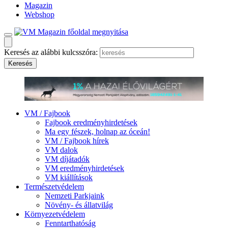
Magazin
Webshop
Keresés az alábbi kulcsszóra:
VM / Fajbook
Fajbook eredményhirdetések
Ma egy fészek, holnap az óceán!
VM / Fajbook hírek
VM dalok
VM díjátadók
VM eredményhirdetések
VM kiállítások
Természetvédelem
Nemzeti Parkjaink
Növény- és állatvilág
Környezetvédelem
Fenntarthatóság