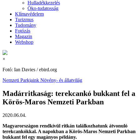
Hulladékkezelés
Öko-tudatosság
Klímavédelem
Turizmus
Tudomány
Fotózás
Magazin
Webshop
×
Fotó: Ian Davies / ebird.org
Nemzeti Parkjaink
Növény- és állatvilág
Madárritkaság: terekcankó bukkant fel a
Körös-Maros Nemzeti Parkban
2020.06.04.
Magyarországon rendkívül ritkán találkozhatunk átvonuló
terekcankókkal. A napokban a Körös-Maros Nemzeti Parkban
bukkant fel egy magányos példány.