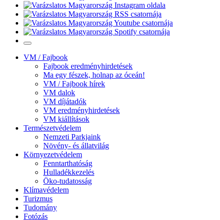
VM / Fajbook
Fajbook eredményhirdetések
Ma egy fészek, holnap az óceán!
VM / Fajbook hírek
VM dalok
VM díjátadók
VM eredményhirdetések
VM kiállítások
Természetvédelem
Nemzeti Parkjaink
Növény- és állatvilág
Környezetvédelem
Fenntarthatóság
Hulladékkezelés
Öko-tudatosság
Klímavédelem
Turizmus
Tudomány
Fotózás