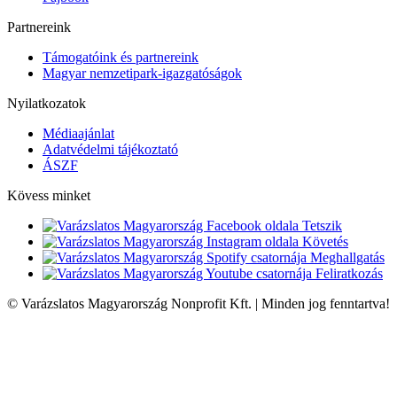
Partnereink
Támogatóink és partnereink
Magyar nemzetipark-igazgatóságok
Nyilatkozatok
Médiaajánlat
Adatvédelmi tájékoztató
ÁSZF
Kövess minket
Tetszik
Követés
Meghallgatás
Feliratkozás
© Varázslatos Magyarország Nonprofit Kft. | Minden jog fenntartva!