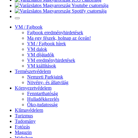
VM / Fajbook
Fajbook eredményhirdetések
Ma egy fészek, holnap az óceán!
VM / Fajbook hírek
VM dalok
VM díjátadók
VM eredményhirdetések
VM kiállítások
Természetvédelem
Nemzeti Parkjaink
Növény- és állatvilág
Környezetvédelem
Fenntarthatóság
Hulladékkezelés
Öko-tudatosság
Klímavédelem
Turizmus
Tudomány
Fotózás
Magazin
Webshop