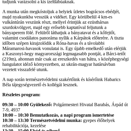
tudjunk varázsolni a kis ízeltlábúaknak.
A munka után megkóstoljuk a helyiek ízletes bográcsos ebédjét,
majd nyakunkba vesszük a vidéket. Egy körülbelül 4 km-es
vulkántúrán veszünk részt, mellyel érintjük az ezüsthársas
szurdokvölgyet, majd egy erősebb kaptatóval feljutunk a
bányaperem fölé. Felülről láthatjuk a bányatavat és a kőfejtőt,
valamint csodálatos panoráma nyílik a Kárpátok előterére. A tiszta
időben szépen kirajzolódik a Róna-havas és a távolabbi
Máramarosi-havasok vonulatai is. Egy újabb emelkedő után elérjük
a Kaszonyi-hegy magyarországi legmagasabb pontját, a Bárci-tetőt
(219m), ahonnan már csak az ereszkedés van hátra, s középhegységi
hangulatot idéző környezetben, az ukrán-magyar határsávban
vezetett visszafelé utunk.
A nap során természetvédelmi szakértőink és kísérőink Habarics
Béla tájegységvezető és kollégái lesznek.
Részletes program:
09:30 – 10:00 Gyülekező:
Polgármesteri Hivatal Barabás, Árpád út
7-9, 4937
10:00 – 10:30 Bemutatkozás, a napi program ismertetése
10:30 – 13:30 Természetvédelmi munka:
gyepes élőhelyek
rehabilitációja, kezelése
13:30 – 15:00 Ebéd és pihenő