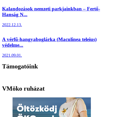
Kalandozások nemzeti parkjainkban – Fertő-
Hanság N...
2022.12.13.
A vérfű-hangyaboglárka (Maculinea teleius)
védelme...
2021.09.01.
Támogatóink
VMöko ruházat