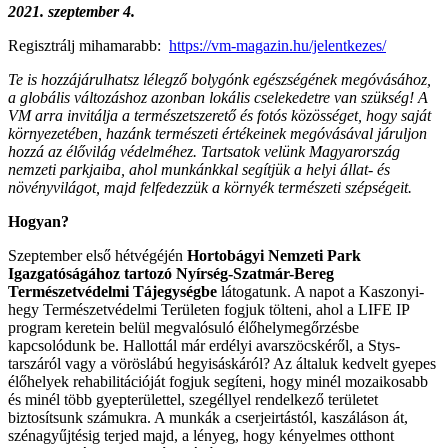
2021. szeptember 4.
Regisztrálj mihamarabb:
https://vm-magazin.hu/jelentkezes/
Te is hozzájárulhatsz lélegző bolygónk egészségének megóvásához,
a globális változáshoz azonban lokális cselekedetre van szükség! A
VM arra invitálja a természetszerető és fotós közösséget, hogy saját
környezetében, hazánk természeti értékeinek megóvásával járuljon
hozzá az élővilág védelméhez. Tartsatok velünk Magyarország
nemzeti parkjaiba, ahol munkánkkal segítjük a helyi állat- és
növényvilágot, majd felfedezzük a környék természeti szépségeit.
Hogyan?
Szeptember első hétvégéjén
Hortobágyi Nemzeti Park
Igazgatóságához tartozó Nyírség-Szatmár-Bereg
Természetvédelmi Tájegységbe
látogatunk. A napot a Kaszonyi-
hegy Természetvédelmi Területen fogjuk tölteni, ahol a LIFE IP
program keretein belül megvalósuló élőhelymegőrzésbe
kapcsolódunk be. Hallottál már erdélyi avarszöcskéről, a Stys-
tarszáról vagy a vöröslábú hegyisáskáról? Az általuk kedvelt gyepes
élőhelyek rehabilitációját fogjuk segíteni, hogy minél mozaikosabb
és minél több gyepterülettel, szegéllyel rendelkező területet
biztosítsunk számukra. A munkák a cserjeirtástól, kaszáláson át,
szénagyűjtésig terjed majd, a lényeg, hogy kényelmes otthont