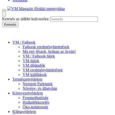
Keresés az alábbi kulcsszóra:
VM / Fajbook
Fajbook eredményhirdetések
Ma egy fészek, holnap az óceán!
VM / Fajbook hírek
VM dalok
VM díjátadók
VM eredményhirdetések
VM kiállítások
Természetvédelem
Nemzeti Parkjaink
Növény- és állatvilág
Környezetvédelem
Fenntarthatóság
Hulladékkezelés
Öko-tudatosság
Klímavédelem