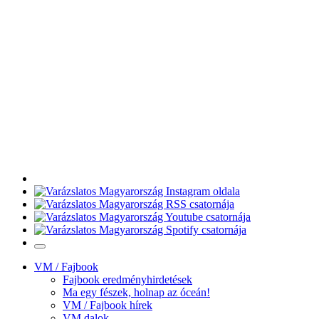
VM / Fajbook
Fajbook eredményhirdetések
Ma egy fészek, holnap az óceán!
VM / Fajbook hírek
VM dalok