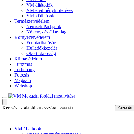
VM díjátadók
VM eredményhirdetések
VM kiállítások
Természetvédelem
Nemzeti Parkjaink
Növény- és állatvilág
Környezetvédelem
Fenntarthatóság
Hulladékkezelés
Öko-tudatosság
Klímavédelem
Turizmus
Tudomány
Fotózás
Magazin
Webshop
Keresés az alábbi kulcsszóra:
VM / Fajbook