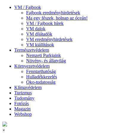
VM / Fajbook
Fajbook eredményhirdetések
Ma egy fészek, holnap az óceán!
VM / Fajbook hírek
VM dalok
VM díjátadók
VM eredményhirdetések
VM kiállítások
Természetvédelem
Nemzeti Parkjaink
Növény- és állatvilág
Környezetvédelem
Fenntarthatóság
Hulladékkezelés
Öko-tudatosság
Klímavédelem
Turizmus
Tudomány
Fotózás
Magazin
Webshop
×