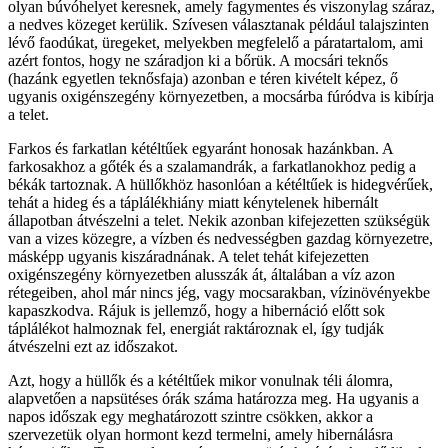
olyan búvóhelyet keresnek, amely fagymentes és viszonylag száraz,
a nedves közeget kerülik. Szívesen választanak például talajszinten
lévő faodúkat, üregeket, melyekben megfelelő a páratartalom, ami
azért fontos, hogy ne száradjon ki a bőrük. A mocsári teknős
(hazánk egyetlen teknősfaja) azonban e téren kivételt képez, ő
ugyanis oxigénszegény környezetben, a mocsárba fúródva is kibírja
a telet.
Farkos és farkatlan kétéltűek egyaránt honosak hazánkban. A
farkosakhoz a gőték és a szalamandrák, a farkatlanokhoz pedig a
békák tartoznak. A hüllőkhöz hasonlóan a kétéltűek is hidegvérűek,
tehát a hideg és a táplálékhiány miatt kénytelenek hibernált
állapotban átvészelni a telet. Nekik azonban kifejezetten szükségük
van a vizes közegre, a vízben és nedvességben gazdag környezetre,
másképp ugyanis kiszáradnának. A telet tehát kifejezetten
oxigénszegény környezetben alusszák át, általában a víz azon
rétegeiben, ahol már nincs jég, vagy mocsarakban, vízinövényekbe
kapaszkodva. Rájuk is jellemző, hogy a hibernáció előtt sok
táplálékot halmoznak fel, energiát raktároznak el, így tudják
átvészelni ezt az időszakot.
Azt, hogy a hüllők és a kétéltűek mikor vonulnak téli álomra,
alapvetően a napsütéses órák száma határozza meg. Ha ugyanis a
napos időszak egy meghatározott szintre csökken, akkor a
szervezetük olyan hormont kezd termelni, amely hibernálásra