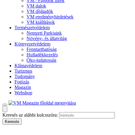
VM / Fajbook hírek
VM dalok
VM díjátadók
VM eredményhirdetések
VM kiállítások
Természetvédelem
Nemzeti Parkjaink
Növény- és állatvilág
Környezetvédelem
Fenntarthatóság
Hulladékkezelés
Öko-tudatosság
Klímavédelem
Turizmus
Tudomány
Fotózás
Magazin
Webshop
Keresés az alábbi kulcsszóra: