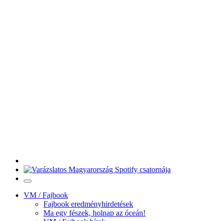
VM / Fajbook
Fajbook eredményhirdetések
Ma egy fészek, holnap az óceán!