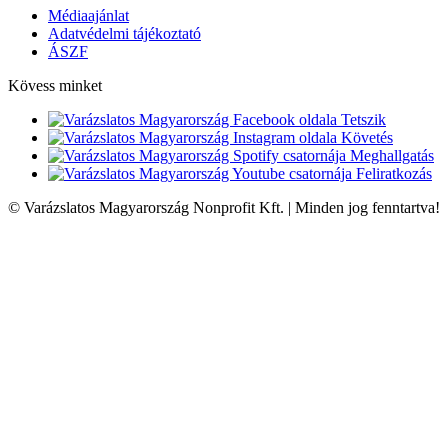
Médiaajánlat
Adatvédelmi tájékoztató
ÁSZF
Kövess minket
Tetszik
Követés
Meghallgatás
Feliratkozás
© Varázslatos Magyarország Nonprofit Kft. | Minden jog fenntartva!