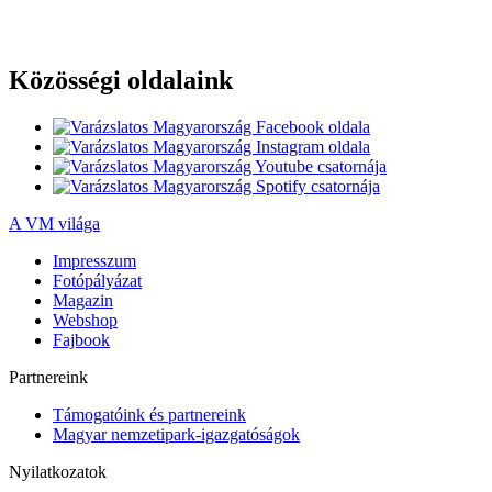
Közösségi oldalaink
A VM világa
Impresszum
Fotópályázat
Magazin
Webshop
Fajbook
Partnereink
Támogatóink és partnereink
Magyar nemzetipark-igazgatóságok
Nyilatkozatok