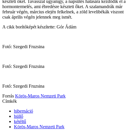
készteti őket. Tavasszal ugyanígy, a napsütés hatására kezdődik el a
hormontermelés, ami ébredésre készteti őket. A szalamandrák már
február végén, március elején felkelnek, a zöld levelibékák viszont
csak április végén jelennek meg ismét.
A cikk borítóképét készítette: Gór Ádám
Fotó: Szegedi Fruzsina
Fotó: Szegedi Fruzsina
Fotó: Szegedi Fruzsina
Forrás
Körös-Maros Nemzeti Park
Címkék
hibernáció
hüllő
kétéltű
Körös-Maros Nemzeti Park