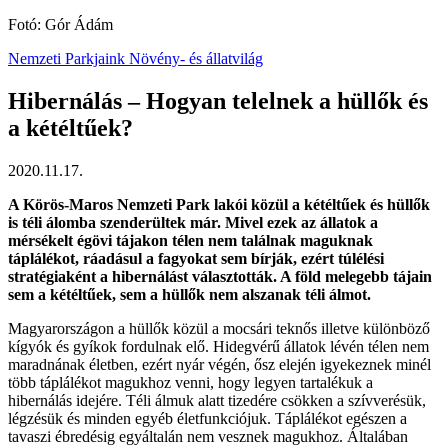
Fotó: Gór Ádám
Nemzeti Parkjaink
Növény- és állatvilág
Hibernálás – Hogyan telelnek a hüllők és
a kétéltűek?
2020.11.17.
A Körös-Maros Nemzeti Park lakói közül a kétéltűek és hüllők
is téli álomba szenderültek már. Mivel ezek az állatok a
mérsékelt égövi tájakon télen nem találnak maguknak
táplálékot, ráadásul a fagyokat sem bírják, ezért túlélési
stratégiaként a hibernálást választották. A föld melegebb tájain
sem a kétéltűek, sem a hüllők nem alszanak téli álmot.
Magyarországon a hüllők közül a mocsári teknős illetve különböző
kígyók és gyíkok fordulnak elő. Hidegvérű állatok lévén télen nem
maradnának életben, ezért nyár végén, ősz elején igyekeznek minél
több táplálékot magukhoz venni, hogy legyen tartalékuk a
hibernálás idejére. Téli álmuk alatt tizedére csökken a szívverésük,
légzésük és minden egyéb életfunkciójuk. Táplálékot egészen a
tavaszi ébredésig egyáltalán nem vesznek magukhoz. Általában