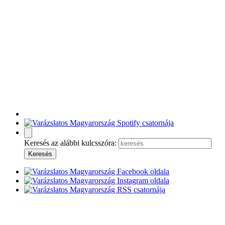
Keresés az alábbi kulcsszóra: