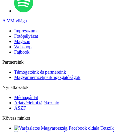
A VM világa
Impresszum
Fotópályázat
Magazin
Webshop
Fajbook
Partnereink
Támogatóink és partnereink
Magyar nemzetipark-igazgatóságok
Nyilatkozatok
Médiaajánlat
Adatvédelmi tájékoztató
ÁSZF
Kövess minket
Tetszik