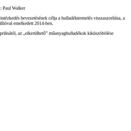
: Paul Walker
tézkedés bevezetésének célja a hulladéktermelés visszaszorítása, a
illióval emelkedett 2014-ben.
 áprilisától, az „elkerülhető” műanyaghulladékok kiküszöbölése