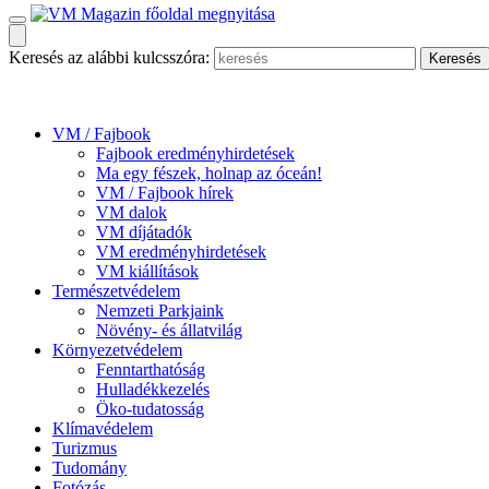
Keresés az alábbi kulcsszóra:
VM / Fajbook
Fajbook eredményhirdetések
Ma egy fészek, holnap az óceán!
VM / Fajbook hírek
VM dalok
VM díjátadók
VM eredményhirdetések
VM kiállítások
Természetvédelem
Nemzeti Parkjaink
Növény- és állatvilág
Környezetvédelem
Fenntarthatóság
Hulladékkezelés
Öko-tudatosság
Klímavédelem
Turizmus
Tudomány
Fotózás