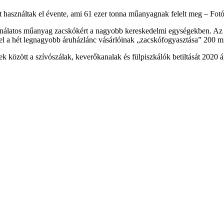
t használtak el évente, ami 61 ezer tonna műanyagnak felelt meg –
Fotó
nálatos műanyag zacskókért a nagyobb kereskedelmi egységekben. Az in
vel a hét legnagyobb áruházlánc vásárlóinak „zacskófogyasztása” 200 m
ek között a szívószálak, keverőkanalak és fülpiszkálók betiltását 2020