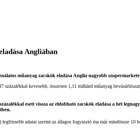
eladása Angliában
nálatos műanyag zacskók eladása Anglia nagyobb szupermarketeiben
7 százalékkal kevesebb, összesen 1,11 milliárd műanyag bevásárlószaty
0 százalékkal esett vissza az eldobható zacskók eladása a hét legn
tben.
) legfrissebb adatai szerint az átlagos fogyasztó ma már mindössze 10 