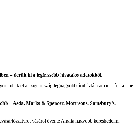
 – derült ki a legfrissebb hivatalos adatokból.
rot adtak el a szigetország legnagyobb áruházláncaiban – írja a The
agyobb – Asda, Marks & Spencer, Morrisons, Sainsbury’s,
bevásárlószatyrot vásárol évente Anglia nagyobb kereskedelmi