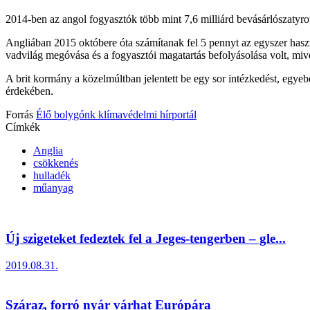
2014-ben az angol fogyasztók több mint 7,6 milliárd bevásárlószatyro
Angliában 2015 októbere óta számítanak fel 5 pennyt az egyszer hasz
vadvilág megóvása és a fogyasztói magatartás befolyásolása volt, mi
A brit kormány a közelmúltban jelentett be egy sor intézkedést, egyeb
érdekében.
Forrás
Élő bolygónk klímavédelmi hírportál
Címkék
Anglia
csökkenés
hulladék
műanyag
Új szigeteket fedeztek fel a Jeges-tengerben – gle...
2019.08.31.
Száraz, forró nyár várhat Európára