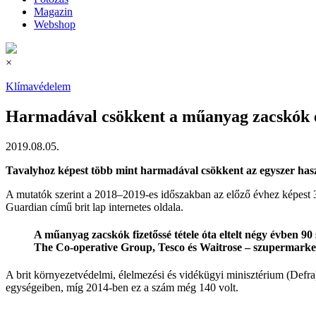
Magazin
Webshop
×
Klímavédelem
Harmadával csökkent a műanyag zacskók 
2019.08.05.
Tavalyhoz képest több mint harmadával csökkent az egyszer hasz
A mutatók szerint a 2018–2019-es időszakban az előző évhez képest 3
Guardian című brit lap internetes oldala.
A műanyag zacskók fizetőssé tétele óta eltelt négy évben 9
The Co-operative Group, Tesco és Waitrose – szupermarke
A brit környezetvédelmi, élelmezési és vidékügyi minisztérium (Defra
egységeiben, míg 2014-ben ez a szám még 140 volt.