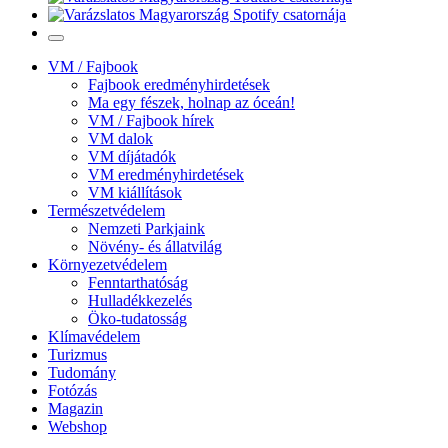
VM / Fajbook
Fajbook eredményhirdetések
Ma egy fészek, holnap az óceán!
VM / Fajbook hírek
VM dalok
VM díjátadók
VM eredményhirdetések
VM kiállítások
Természetvédelem
Nemzeti Parkjaink
Növény- és állatvilág
Környezetvédelem
Fenntarthatóság
Hulladékkezelés
Öko-tudatosság
Klímavédelem
Turizmus
Tudomány
Fotózás
Magazin
Webshop