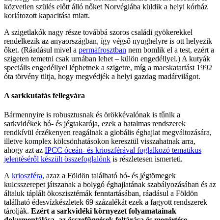
közvetlen szülés előtt álló nőket Norvégiába küldik a helyi kórház
korlátozott kapacitása miatt.
A szigetlakók nagy része továbbá szoros családi gyökerekkel
rendelkezik az anyaországban, így végső nyughelyre is ott helyezik
őket. (Ráadásul mivel a
permafrosztban
nem bomlik el a test, ezért a
szigeten temetni csak urnában lehet – külön engedéllyel.) A kutyák
speciális engedéllyel léphetnek a szigetre, míg a macskatartást 1992
óta törvény tiltja, hogy megvédjék a helyi gazdag madárvilágot.
A sarkkutatás fellegvára
Bármennyire is robusztusnak és örökkévalónak is tűnik a
sarkvidékek hó- és jégtakarója, ezek a hatalmas rendszerek
rendkívül érzékenyen reagálnak a globális éghajlat megváltozására,
illetve komplex kölcsönhatásokon keresztül visszahatnak arra,
ahogy azt az
IPCC óceán- és krioszférával foglalkozó tematikus
jelentéséről készült összefoglalónk
is részletesen ismerteti.
A
krioszféra
, azaz a Földön található hó- és jégtömegek
kulcsszerepet játszanak a bolygó éghajlatának szabályozásában és az
általuk táplált ökoszisztémák fenntartásában, ráadásul a Földön
található édesvízkészletek 69 százalékát ezek a fagyott rendszerek
tárolják.
Ezért a sarkvidéki környezet folyamatainak
dokumentálása, az összefüggések feltárása és megértése