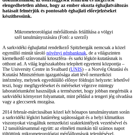
elengedhetetlen ahhoz, hogy az ember okozta éghajlatváltozás
hatásait felmérjük és pontosabb éghajlati előrejelzéseket
készíthessünk.
Mikrometeorológiai mérőállomás felállítása a völgyi
szél tanulmányozására (Fotó: a szerző)
A sarkvidéki éghajlattal rendelkező Spitzbergák nemcsak a közel
egymillió mintát tároló
növényi génbanknak
, de a világszinten
kiemelkedő színvonalú krioszféra- és sarki légkör-kutatásnak is
otthont ad. A világ legészakabbra telepített egyetemi központja –
The University Centre in Svalbard (
UNIS
) – a Norvég Oktatási és
Kutatási Minisztérium igazgatósága alatt lévő nemzetközi
intézmény, melynek egyedülálló előnye földrajzi helyzete: lehetővé
teszi, hogy megfigyeléseket és méréseket végezve mintegy
laboratóriumként használjuk a természetet, hogy jobban megértsük a
sarkvidéki környezet folyamatait, mint például a tengeri jég olvadása
vagy a gleccserek mozgása.
2014 február-márciusában közel két hónapos tanulmányutam során
a sarkvidéki légköri határréteg sajátosságait és a helyi klimatikus
viszonyokat vizsgáltuk nemzetközi szaktekintélyek vezetésével és
12 tanulótársammal együtt: az elméleti munkán túl számos napot
töltöttünk mikrometeorológiai mérőállomások telepítésével,