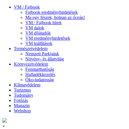
VM / Fajbook
Fajbook eredményhirdetések
Ma egy fészek, holnap az óceán!
VM / Fajbook hírek
VM dalok
VM díjátadók
VM eredményhirdetések
VM kiállítások
Természetvédelem
Nemzeti Parkjaink
Növény- és állatvilág
Környezetvédelem
Fenntarthatóság
Hulladékkezelés
Öko-tudatosság
Klímavédelem
Turizmus
Tudomány
Fotózás
Magazin
Webshop
×