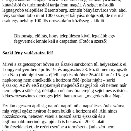
kutatásból és turizmusból tartja fenn magát. A sziget második
legnagyobb települése Barentsburg, szintén bányászváros volt, ahol
fénykorában több mint 1000 szovjet bányász dolgozott, de ma már
csak egy néhány 100 fős orosz-ukrán közösség lakik itt.
Biztonsági előírás, hogy településen kívül legalább egy
fegyvernek lennie kell a csapatban (Fotó: a szerző)
Sarki fény vadászatra fel!
Mivel a szigetcsoport bőven az Északi-sarkkörön túl helyezkedik el,
Longyearbyen-ben április 19. és augusztus 23. között nem nyugszik
le a Nap (midnight sun – éjféli nap) és október 26-tól február 15-ig a
napkorong nem emelkedik a horizont fölé (polar night – sarki
éjszaka). Az év első napkeltéjét megelőző nagyjából két hétben már
nem teljes a sötétség, déltájban néhány óra erejéig sejtelmes ezüstös-
kékes-rózsaszínes derengés jelzi, hamarosan „megérkezik a Nap”.
Ezután egészen áprilisig napról napról nő a napsütéses órák száma,
míg végül egész nyáron át nem bukik a horizont alá. Aki nincs
hozzászokva, nehezen viseli a hosszú sarki éjszakát és a
legfinomabb merinói gyapjú alá is bekúszó –20 °C alatti
hőmérsékleteket, de ezért cserébe a természet ajánl azért némi