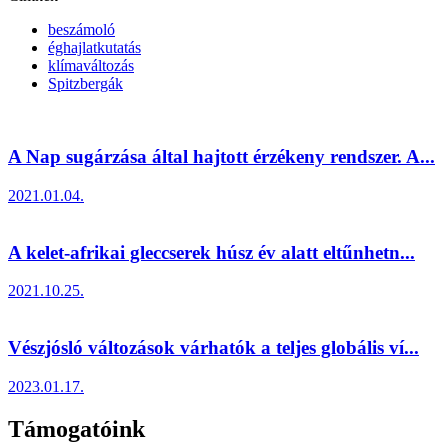
beszámoló
éghajlatkutatás
klímaváltozás
Spitzbergák
A Nap sugárzása által hajtott érzékeny rendszer. A...
2021.01.04.
A kelet-afrikai gleccserek húsz év alatt eltűnhetn...
2021.10.25.
Vészjósló változások várhatók a teljes globális ví...
2023.01.17.
Támogatóink