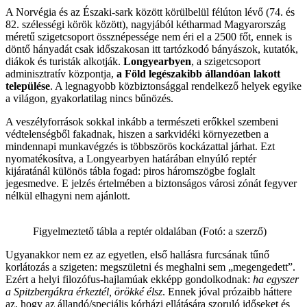
A Norvégia és az Északi-sark között körülbelül félúton lévő (74. és
82. szélességi körök között), nagyjából kétharmad Magyarország
méretű szigetcsoport össznépessége nem éri el a 2500 főt, ennek is
döntő hányadát csak időszakosan itt tartózkodó bányászok, kutatók,
diákok és turisták alkotják.
Longyearbyen
, a szigetcsoport
adminisztratív központja,
a Föld legészakibb állandóan lakott
települése
. A legnagyobb közbiztonsággal rendelkező helyek egyike
a világon, gyakorlatilag nincs bűnözés.
A veszélyforrások sokkal inkább a természeti erőkkel szembeni
védtelenségből fakadnak, hiszen a sarkvidéki környezetben a
mindennapi munkavégzés is többszörös kockázattal járhat. Ezt
nyomatékosítva, a Longyearbyen határában elnyúló reptér
kijáratánál különös tábla fogad: piros háromszögbe foglalt
jegesmedve. E jelzés értelmében a biztonságos városi zónát fegyver
nélkül elhagyni nem ajánlott.
Figyelmeztető tábla a reptér oldalában (Fotó: a szerző)
Ugyanakkor nem ez az egyetlen, első hallásra furcsának tűnő
korlátozás a szigeten: megszületni és meghalni sem „megengedett”.
Ezért a helyi filozófus-hajlamúak ekképp gondolkodnak:
ha egyszer
a Spitzbergákra érkeztél, örökké élsz
. Ennek jóval prózaibb háttere
az, hogy az állandó/speciális kórházi ellátására szoruló időseket és