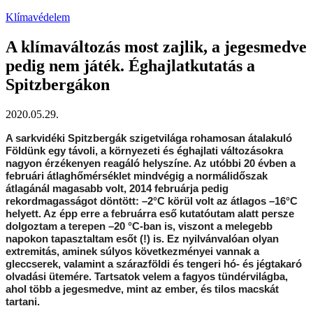
Klímavédelem
A klímaváltozás most zajlik, a jegesmedve
pedig nem játék. Éghajlatkutatás a
Spitzbergákon
2020.05.29.
A sarkvidéki Spitzbergák szigetvilága rohamosan átalakuló
Földünk egy távoli, a környezeti és éghajlati változásokra
nagyon érzékenyen reagáló helyszíne. Az utóbbi 20 évben a
februári átlaghőmérséklet mindvégig a normálidőszak
átlagánál magasabb volt, 2014 februárja pedig
rekordmagasságot döntött: –2°C körül volt az átlagos –16°C
helyett. Az épp erre a februárra eső kutatóutam alatt persze
dolgoztam a terepen –20 °C-ban is, viszont a melegebb
napokon tapasztaltam esőt (!) is. Ez nyilvánvalóan olyan
extremitás, aminek súlyos következményei vannak a
gleccserek, valamint a szárazföldi és tengeri hó- és jégtakaró
olvadási ütemére. Tartsatok velem a fagyos tündérvilágba,
ahol több a jegesmedve, mint az ember, és tilos macskát
tartani.