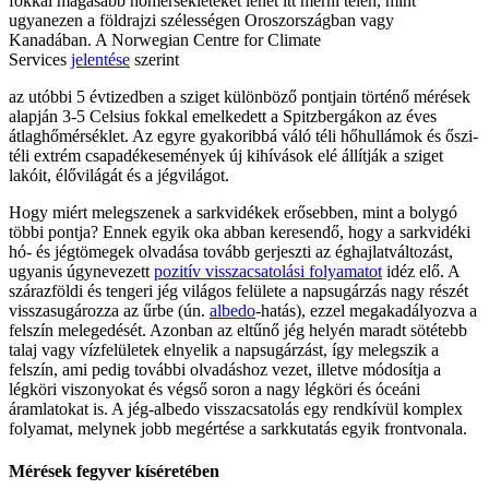
fokkal magasabb hőmérsékleteket lehet itt mérni télen, mint
ugyanezen a földrajzi szélességen Oroszországban vagy
Kanadában. A Norwegian Centre for Climate
Services
jelentése
szerint
az utóbbi 5 évtizedben a sziget különböző pontjain történő mérések
alapján 3-5 Celsius fokkal emelkedett a Spitzbergákon az éves
átlaghőmérséklet. Az egyre gyakoribbá váló téli hőhullámok és őszi-
téli extrém csapadékesemények új kihívások elé állítják a sziget
lakóit, élővilágát és a jégvilágot.
Hogy miért melegszenek a sarkvidékek erősebben, mint a bolygó
többi pontja? Ennek egyik oka abban keresendő, hogy a sarkvidéki
hó- és jégtömegek olvadása tovább gerjeszti az éghajlatváltozást,
ugyanis úgynevezett
pozitív visszacsatolási folyamatot
idéz elő. A
szárazföldi és tengeri jég világos felülete a napsugárzás nagy részét
visszasugározza az űrbe (ún.
albedo
-hatás), ezzel megakadályozva a
felszín melegedését. Azonban az eltűnő jég helyén maradt sötétebb
talaj vagy vízfelületek elnyelik a napsugárzást, így melegszik a
felszín, ami pedig további olvadáshoz vezet, illetve módosítja a
légköri viszonyokat és végső soron a nagy légköri és óceáni
áramlatokat is. A jég-albedo visszacsatolás egy rendkívül komplex
folyamat, melynek jobb megértése a sarkkutatás egyik frontvonala.
Mérések fegyver kíséretében