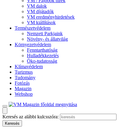
VM / Fajbook hírek
VM dalok
VM díjátadók
VM eredményhirdetések
VM kiállítások
Természetvédelem
Nemzeti Parkjaink
Növény- és állatvilág
Környezetvédelem
Fenntarthatóság
Hulladékkezelés
Öko-tudatosság
Klímavédelem
Turizmus
Tudomány
Fotózás
Magazin
Webshop
Keresés az alábbi kulcsszóra: