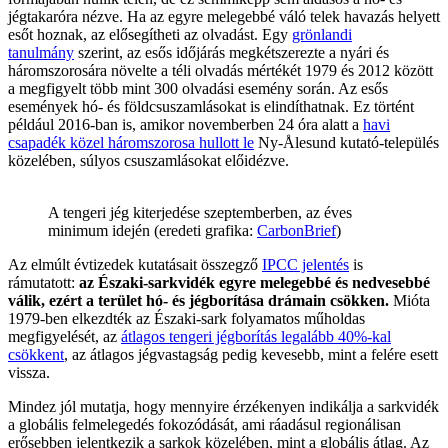
jégtakaróra nézve. Ha az egyre melegebbé váló telek havazás helyett
esőt hoznak, az elősegítheti az olvadást. Egy
grönlandi
tanulmány
szerint, az esős időjárás megkétszerezte a nyári és
háromszorosára növelte a téli olvadás mértékét 1979 és 2012 között
a megfigyelt több mint 300 olvadási esemény során. Az esős
események hó- és földcsuszamlásokat is elindíthatnak. Ez történt
például 2016-ban is, amikor novemberben 24 óra alatt a
havi
csapadék közel háromszorosa hullott le
Ny-Ålesund kutató-település
közelében, súlyos csuszamlásokat előidézve.
A tengeri jég kiterjedése szeptemberben, az éves
minimum idején (eredeti grafika:
CarbonBrief
)
Az elmúlt évtizedek kutatásait összegző
IPCC jelentés
is
rámutatott:
az Északi-sarkvidék egyre melegebbé és nedvesebbé
válik, ezért a terület hó- és jégborítása drámain csökken.
Mióta
1979-ben elkezdték az Északi-sark folyamatos műholdas
megfigyelését, az
átlagos tengeri jégborítás legalább 40%-kal
csökkent
, az átlagos jégvastagság pedig kevesebb, mint a felére esett
vissza.
Mindez jól mutatja, hogy mennyire érzékenyen indikálja a sarkvidék
a globális felmelegedés fokozódását, ami ráadásul regionálisan
erősebben jelentkezik a sarkok közelében, mint a globális átlag. Az