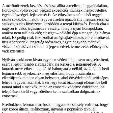
A mérőműszerek kezelése és összeállítása mellett a hegyoldalakon,
fjordokon, völgyekben végzett expedíciós munkák megkövetelték
egyéb készségek fejlesztését is. Az érkezésem utáni első reggel
szinte sokkolóan hatott: fegyverviselési igazolvány megszerzéséhez
szükséges éles lövészettel kezdődött a terepi kiképzés. Ennek oka a
nagyon is valós jegesmedve-veszély, főleg a nyári hónapokban,
amikor nem találnak elég eleséget – például épp a tengeri jég hiánya
miatt. Ez pedig csak fokozódhat az éghajlatváltozás előrehaladtával,
hisz a sarkvidéki tengerjég időszakos, egyre nagyobb mértékű
visszahúzódásával csökken a jegesmedvék természetes élőhelye és
vadászterülete.
Nyilván senki nem kíván egyetlen védett állatot sem megsebesíteni,
ezért a legfontosabb alapszabály:
ne keresd a jegesmedvét
. A
kutatók méréseiket a populáció háborgatása nélkül, azoktól a lehető
legmesszebb igyekeznek megvalósítani, hogy maximálisan
elkerüljenek minden olyan helyzetet, ahol önvédelemből szükséges
lehet a fegyverhasználat. Ezért egy tucat biztonsági előírást be kell
tartani mind a medvék, mind az emberek védelme érdekében, ha
településen kívül vagy sötétben kell a szabadban dolgoznia az
embernek.
Esetünkben, február-márciusban nagyon kicsi esély volt arra, hogy
egy kóbor állattal találkozunk, ugyanis a populáció távol él