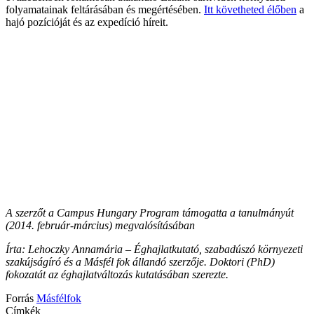
folyamatainak feltárásában és megértésében.
Itt követheted élőben
a
hajó pozícióját és az expedíció híreit.
A szerzőt a Campus Hungary Program támogatta a tanulmányút
(2014. február-március) megvalósításában
Írta: Lehoczky Annamária – Éghajlatkutató, szabadúszó környezeti
szakújságíró és a Másfél fok állandó szerzője. Doktori (PhD)
fokozatát az éghajlatváltozás kutatásában szerezte.
Forrás
Másfélfok
Címkék