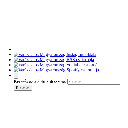
Keresés az alábbi kulcsszóra: