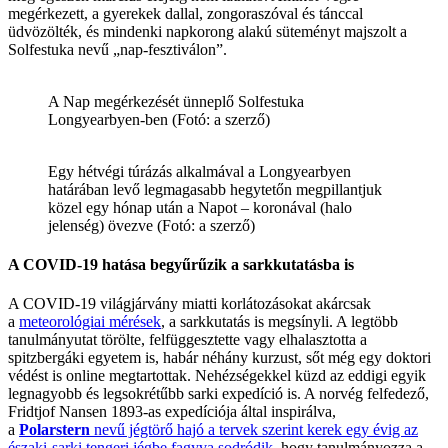
megérkezett, a gyerekek dallal, zongoraszóval és tánccal
üdvözölték, és mindenki napkorong alakú süteményt majszolt a
Solfestuka nevű „nap-fesztiválon”.
A Nap megérkezését ünneplő Solfestuka
Longyearbyen-ben (Fotó: a szerző)
Egy hétvégi túrázás alkalmával a Longyearbyen
határában levő legmagasabb hegytetőn megpillantjuk
közel egy hónap után a Napot – koronával (halo
jelenség) övezve (Fotó: a szerző)
A COVID-19 hatása begyűrűzik a sarkkutatásba is
A COVID-19 világjárvány miatti korlátozásokat akárcsak
a
meteorológiai mérések
, a sarkkutatás is megsínyli. A legtöbb
tanulmányutat törölte, felfüggesztette vagy elhalasztotta a
spitzbergáki egyetem is, habár néhány kurzust, sőt még egy doktori
védést is online megtartottak. Nehézségekkel küzd az eddigi egyik
legnagyobb és legsokrétűbb sarki expedíció is. A norvég felfedező,
Fridtjof Nansen 1893-as expedíciója által inspirálva,
a
Polarstern
nevű jégtörő hajó a tervek szerint kerek egy évig az
északi-sarki tengeri jégbe fagyva sodródik
, hogy tanulmányozza a