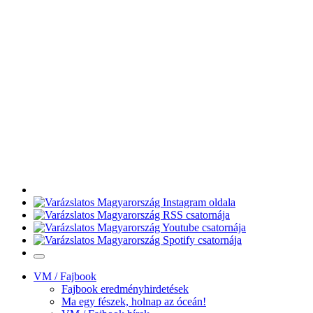
VM / Fajbook
Fajbook eredményhirdetések
Ma egy fészek, holnap az óceán!