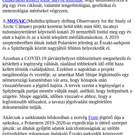
jég egy éves ciklusát, valamint tengerbiológiai, geofizikai és
meteorológiai méréseket végezzen.
A
MOSAiC
(Multidisciplinary drifting Observatory for the Study of
Arctic Climate) projekt keretein belül több mint 600, tucatnyi
tudományterületet képviselő kutató 20 nemzetből fordul meg egy év
alatt a hajón és az a körül telepített mérőállomásokon. A 2019
szeptemberében útnak indult Polarstern jelenleg az Északi-sarkpont
és a Spitzbergák között nagyjából félúton helyezkedik el.
Azonban a COVID-19 járványhelyzet többszörösen megnehezíti és
késlelteti a legénység váltását, ráadásul többeknek idő előtt haza
kellett térniük családjukhoz. Ezekben a napokban a projekt
megálmodója és vezetője, az amerikai Matt Shupe légkörtudós egy
németországi karanténban vár arra, hogy hónapok után
visszatérhessen a jégtörő hajóra. A tervek szerint a legénységet a
Spitzbergák partjai mentén váltják majd, anélkül, hogy belépnének a
szigetre. Shupe aggódik, időben visszaér-e ahhoz, hogy a
legfontosabb időszakot, a tavaszi jégolvadást megfelelően
dokumentálni tudják.
Akárcsak a sarkkutatás hőskorában a norvég
Fram
jégtörő útja a
sarkokra, a Polarstern 2019-2020-as expedíciója is úttörő szerepet
játszik: az általuk gyűjtött adatok kulcsfontosságúak az utóbbi
évtizedekben rohamosan átalakuló Északi-sarkvidék környezeti