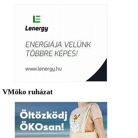
VMöko ruházat