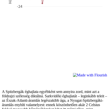
A Spitzbergák éghajlata egyébként sem annyira zord, mint azt a
földrajzi szélesség diktálná. Sarkvidéki éghajlatát – leginkább teleit –
az Észak-Atlanti-áramlás legészakibb ága, a Nyugat-Spitzbergáki-
áramlás enyhíti valamelyest: ennek köszönhetően akár 2 Celsius