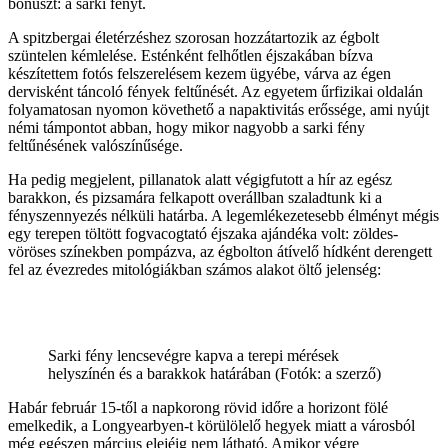
bónuszt: a sarki fényt.
A spitzbergai életérzéshez szorosan hozzátartozik az égbolt
szüntelen kémlelése. Esténként felhőtlen éjszakában bízva
készítettem fotós felszerelésem kezem ügyébe, várva az égen
dervisként táncoló fények feltűnését. Az egyetem űrfizikai oldalán
folyamatosan nyomon követhető a napaktivitás erőssége, ami nyújt
némi támpontot abban, hogy mikor nagyobb a sarki fény
feltűnésének valószínűsége.
Ha pedig megjelent, pillanatok alatt végigfutott a hír az egész
barakkon, és pizsamára felkapott overállban szaladtunk ki a
fényszennyezés nélküli határba. A legemlékezetesebb élményt mégis
egy terepen töltött fogvacogtató éjszaka ajándéka volt: zöldes-
vöröses színekben pompázva, az égbolton átívelő hídként derengett
fel az évezredes mitológiákban számos alakot öltő jelenség:
Sarki fény lencsevégre kapva a terepi mérések
helyszínén és a barakkok határában (Fotók: a szerző)
Habár február 15-től a napkorong rövid időre a horizont fölé
emelkedik, a Longyearbyen-t körülölelő hegyek miatt a városból
még egészen március elejéig nem látható. Amikor végre