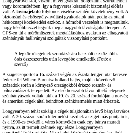
Longyearbyen-től, viszont mivel gyakran dolgoztunk szürkületben
vagy koromsötétben, így a fegyveres készenlét biztonsági előírás
volt. A
lavinajeladó
folytonos viselése szintén követelmény volt. A
biztonsági és elsősegély-nyújtási gyakorlatok után pedig az ottani
hétköznapi közlekedési eszköz, a hómobil vezetését is megtanultuk,
hogy később ezzel tegyük meg a nagyobb távolságokat terepen. A
GPS-en túl a mérőműszerek megtalálásához gyakran az elhagyatott
szénbányák faállványai szolgáltak viszonyítási pontként.
A légkör rétegeinek szondázására használt eszköz több-
órás összeszerelés után levegőbe emelkedik (Fotó: a
szerző)
A szigetcsoportot a 16. század végén az északi-tengeri utat keresve
fedezte fel Willem Barentsz holland hajós, majd a következő
századok során a környező országokból érkező rozmár- és
bálnavadászok terepe lett. Az első hosszabb távon itt élő telepesek
szénbányászok voltak, akik a 19. és 20. század fordulóján a norvég
és amerikai cégek által beindított szénkitermelés miatt érkeztek.
Longyearbyen tehát sokáig a cégek tulajdonában levő bányászváros
volt. A 20. század során kitermelést kezdtek a sziget más pontjain is,
és a 1990-es évektől a város környékén csak egy bánya maradt
nyitva, az itt termelt szénnek egy része Longyearbyen
energiaellátását szolgája. Ma a helyi közösség szénbányászatból,