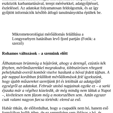
eszközök karbantartásával, terepi mérésekkel, adatgyűjtéssel,
észleléssel. Az adatokat folyamatosan feldolgoztuk, és az így
gyűjtött információk később átfogó tanulmányokba épültek be.
Mikrometeorológiai mérőállomás felállítása a
Longyearbyen határában levő fjord partján (Fotók: a
szerző)
Rohamos változások – a szemünk előtt
Állhatatosan brümmög a hójárónk, ahogy a derengő, ezüstös kék
fényben, mérőműszerekkel megrakodva, többszörösen rétegzett
pehelykabát-overál kombót viselve hasítunk a hóval fedett tájban. A
pár nappal korábban felállított mérőállomások felé igyekszünk,
hogy újabb műszereket szereljünk fel és letöltsük az adatgyűjtő
egységről az adatokat. Február utolsó napjainak egyike ez – a sarki
éjszaka már a végéhez közeledik, de még mindig nem láttuk a Napot
–, kivételesen nem fázom még a motorszélben sem. Aztán egyszer
csak valami nagyon furcsa történik: elered az eső.
Habár ritkán, de előfordulhat, hogy a csapadék nem hó, hanem eső
formájában hullik télen, de ez semmiképp sem áldásos a hó- és