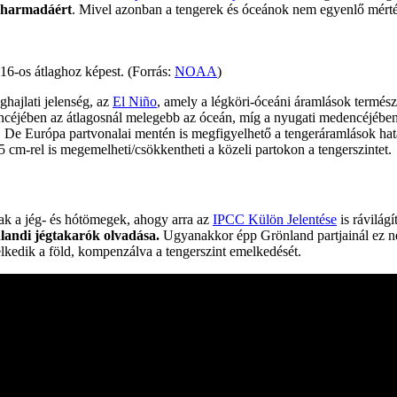
gyharmadáért
. Mivel azonban a tengerek és óceánok nem egyenlő mérték
6-os átlaghoz képest. (Forrás:
NOAA
)
ghajlati jelenség, az
El Niño
, amely a légköri-óceáni áramlások termész
ncéjében az átlagosnál melegebb az óceán, míg a nyugati medencéjébe
De Európa partvonalai mentén is megfigyelhető a tengeráramlások hatása 
 cm-rel is megemelheti/csökkentheti a közeli partokon a tengerszintet.
nak a jég- és hótömegek, ahogy arra az
IPCC Külön Jelentése
is rávilágí
nlandi jégtakarók olvadása.
Ugyanakkor épp Grönland partjainál ez nem
lkedik a föld, kompenzálva a tengerszint emelkedését.