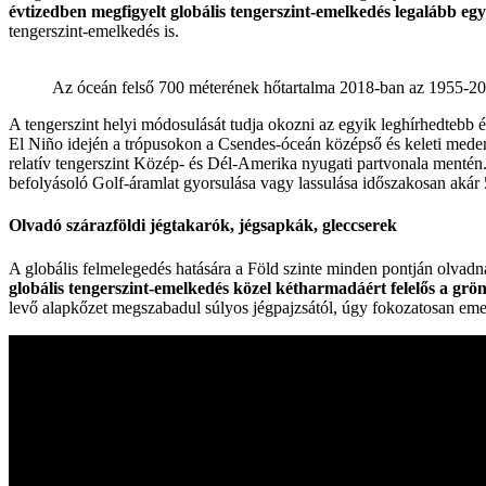
évtizedben megfigyelt globális tengerszint-emelkedés legalább e
tengerszint-emelkedés is.
Az óceán felső 700 méterének hőtartalma 2018-ban az 1955-201
A tengerszint helyi módosulását tudja okozni az egyik leghírhedtebb é
El Niño idején a trópusokon a Csendes-óceán középső és keleti mede
relatív tengerszint Közép- és Dél-Amerika nyugati partvonala mentén. 
befolyásoló Golf-áramlat gyorsulása vagy lassulása időszakosan akár 5
Olvadó szárazföldi jégtakarók, jégsapkák, gleccserek
A globális felmelegedés hatására a Föld szinte minden pontján olvad
globális tengerszint-emelkedés közel kétharmadáért felelős a grö
levő alapkőzet megszabadul súlyos jégpajzsától, úgy fokozatosan eme