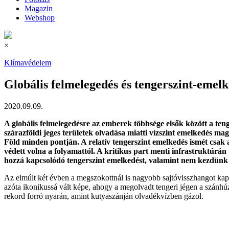
Magazin
Webshop
×
Klímavédelem
Globális felmelegedés és tengerszint-emelk
2020.09.09.
A globális felmelegedésre az emberek többsége elsők között a ten
szárazföldi jeges területek olvadása miatti vízszint emelkedés m
Föld minden pontján. A relatív tengerszint emelkedés ismét csak a
védett volna a folyamattól. A kritikus part menti infrastruktúrán
hozzá kapcsolódó tengerszint emelkedést, valamint nem kezdünk a
Az elmúlt két évben a megszokottnál is nagyobb sajtóvisszhangot ka
azóta ikonikussá vált képe, ahogy a megolvadt tengeri jégen a szánhúz
rekord forró nyarán, amint kutyaszánján olvadékvízben gázol.