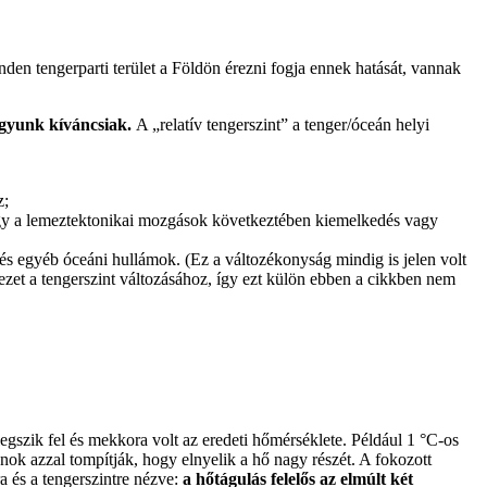
nden tengerparti terület a Földön érezni fogja ennek hatását, vannak
agyunk kíváncsiak.
A „relatív tengerszint” a tenger/óceán helyi
z;
vagy a lemeztektonikai mozgások következtében kiemelkedés vagy
és egyéb óceáni hullámok. (Ez a változékonyság mindig is jelen volt
ezet a tengerszint változásához, így ezt külön ebben a cikkben nem
egszik fel és mekkora volt az eredeti hőmérséklete. Például 1 °C-os
nok azzal tompítják, hogy elnyelik a hő nagy részét. A fokozott
a és a tengerszintre nézve:
a hőtágulás felelős az elmúlt két