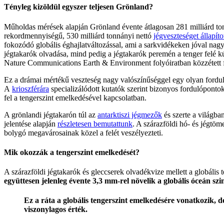
Tényleg kizöldül egyszer teljesen Grönland?
Műholdas mérések alapján Grönland évente átlagosan 281 milliárd to
rekordmennyiségű, 530 milliárd tonnányi nettó
jégveszteséget állapít
fokozódó globális éghajlatváltozással, ami a sarkvidékeken jóval nag
jégtakarók olvadása, mind pedig a jégtakarók peremén a tenger felé 
Nature Communications Earth & Environment folyóiratban közzétett 
Ez a drámai mértékű veszteség nagy valószínűséggel egy olyan fordul
A
krioszférára
specializálódott kutatók szerint bizonyos fordulópontok
fel a tengerszint emelkedésével kapcsolatban.
A grönlandi jégtakarón túl az
antarktiszi jégmezők
és szerte a világba
jelentése alapján
részletesen bemutattunk
. A szárazföldi hó- és jégt
bolygó megavárosainak közel a felét veszélyezteti.
Mik okozzák a tengerszint emelkedését?
A szárazföldi jégtakarók és gleccserek olvadékvize mellett a globáli
együttesen jelenleg évente 3,3 mm-rel növelik a globális óceán szin
Ez a ráta a globális tengerszint emelkedésére vonatkozik, d
viszonylagos érték.