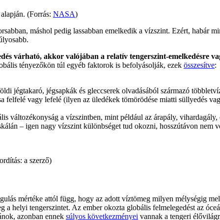
alapján. (Forrás:
NASA
)
yorsabban, máshol pedig lassabban emelkedik a vízszint. Ezért, habár mi
súlyosabb.
és várható, akkor valójában a relatív tengerszint-emelkedésre v
 globális tényezőkön túl egyéb faktorok is befolyásolják, ezek
összesítve
:
földi jégtakaró, jégsapkák és gleccserek olvadásából származó többletví
a felfelé vagy lefelé (ilyen az üledékek tömörödése miatti süllyedés 
 változékonyság a vízszintben, mint például az árapály, vihardagály, 
dőskálán – igen nagy vízszint különbséget tud okozni, hosszútávon nem v
fordítás: a szerző)
tágulás mértéke attól függ, hogy az adott víztömeg milyen mélységig mel
 a helyi tengerszintet. Az ember okozta globális felmelegedést az óceá
ceánok, azonban ennek
súlyos következményei
vannak a tengeri élővilágr