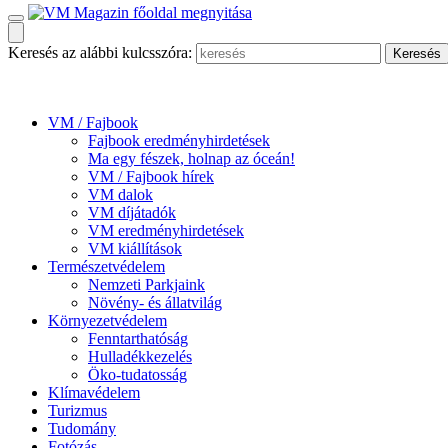
Keresés az alábbi kulcsszóra:
VM / Fajbook
Fajbook eredményhirdetések
Ma egy fészek, holnap az óceán!
VM / Fajbook hírek
VM dalok
VM díjátadók
VM eredményhirdetések
VM kiállítások
Természetvédelem
Nemzeti Parkjaink
Növény- és állatvilág
Környezetvédelem
Fenntarthatóság
Hulladékkezelés
Öko-tudatosság
Klímavédelem
Turizmus
Tudomány
Fotózás