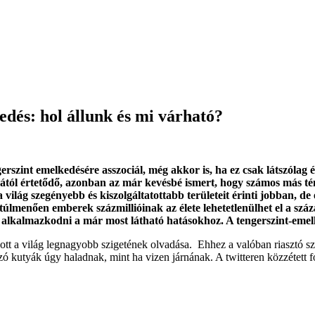
edés: hol állunk és mi várható?
gerszint emelkedésére asszociál, még akkor is, ha ez csak látszóla
agától értetődő, azonban az már kevésbé ismert, hogy számos más t
 világ szegényebb és kiszolgáltatottabb területeit érinti jobban, 
 túlmenően emberek százmillióinak az élete lehetetlenülhet el a szá
lkalmazkodni a már most látható hatásokhoz. A tengerszint-emelked
pott a világ legnagyobb szigetének olvadása. Ehhez a valóban riasztó
ó kutyák úgy haladnak, mint ha vizen járnának. A twitteren közzétett f