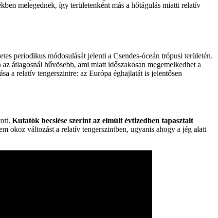
ben melegednek, így területenként más a hőtágulás miatti relatív
etes periodikus módosulását jelenti a Csendes-óceán trópusi területén.
n az átlagosnál hűvösebb, ami miatt időszakosan megemelkedhet a
a relatív tengerszintre: az Európa éghajlatát is jelentősen
tott.
Kutatók becslése szerint az elmúlt évtizedben tapasztalt
 okoz változást a relatív tengerszintben, ugyanis ahogy a jég alatt