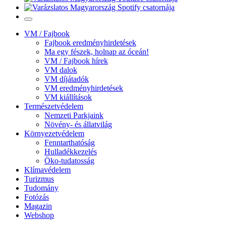
VM / Fajbook
Fajbook eredményhirdetések
Ma egy fészek, holnap az óceán!
VM / Fajbook hírek
VM dalok
VM díjátadók
VM eredményhirdetések
VM kiállítások
Természetvédelem
Nemzeti Parkjaink
Növény- és állatvilág
Környezetvédelem
Fenntarthatóság
Hulladékkezelés
Öko-tudatosság
Klímavédelem
Turizmus
Tudomány
Fotózás
Magazin
Webshop