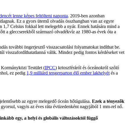
encét lenne képes feltölteni naponta
. 2019-ben azonban
t átlagnak. Ez a gyors ütemű olvadás összhangban van az egyre
n 1,7 Celsius fokkal lett melegebb a nyár. Ennek hatására mind a
őtt a gleccserekből származó olvadékvíz az 1980-as évek óta a
adás további öngerjesztő visszacsatolási folyamatokat indíthat be.
túl visszafordíthatatlanná válik. Mindez pedig fontos kérdéseket vet
i Kormányközi Testület (
IPCC
) krioszféráról és óceánokról szóló
nhol, ez pedig
1,9 milliárd tengerparton élő ember lakhelyét
és a
egjelentősebb az egyre melegedő óceán hőtágulása.
Ezek a tényezők
yorsul, vagyis az éves ráta évtizedenként nagyjából 1 mm-rel nő.
nkább egy, a helyi és globális változásoktól függő