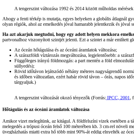
A tengerszint változása 1992 és 2014 között műholdas mérések 
Ahogy a fenti térkép is mutatja, egyes helyeken a globális átlagnál g
olyan régiók, ahol az emelkedés jóval hamarabb jelentkezik és jóval 
Ha azt akarjuk megtudni, hogy egy adott helyen mekkora emelked
partvonalhoz viszonyított szintjét jelenti. Ezt a szintet a már említett
Az óceán hőtágulása és az óceáni áramlatok változása;
A szárazföldi víztározás megváltozása, legjelentősebb: a száraz
Függőleges irányú földmozgás: a part mentén a föld elmozdulás
süllyedés);
Rövid időtávon lejátszódó néhány méteres nagyságrendű normális
és időben változatlan, ezért habár rövid távon – órás, napos i
tárgyaljuk.)
A tengerszint változását okozó tényezők (Forrás:
IPCC, 2001
, 
Hőtágulás és az óceáni áramlatok változása
Amikor vizet melegítünk, az kitágul. A földfelszíni vizek esetében a 
melegedés a trópusi óceán felső 100 méterében kb. 3 cm-rel növeli meg
üvegházhatás miatti extra hő több mint 90%-át eddig elnyelték az ó