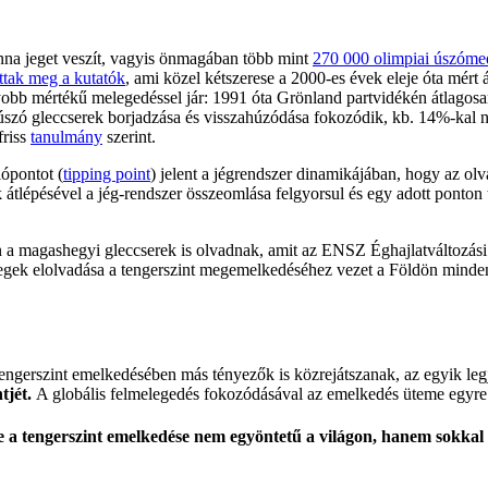
nna jeget veszít, vagyis önmagában több mint
270 000 olimpiai úszómed
ottak meg a kutatók
, ami közel kétszerese a 2000-es évek eleje óta mér
yobb mértékű melegedéssel jár: 1991 óta Grönland partvidékén átlagosa
kúszó gleccserek borjadzása és visszahúzódása fokozódik, kb. 14%-kal n
friss
tanulmány
szerint.
ópontot (
tipping point
) jelent a jégrendszer dinamikájában, hogy az olv
 átlépésével a jég-rendszer összeomlása felgyorsul és egy adott ponton 
n a magashegyi gleccserek is olvadnak, amit az ENSZ Éghajlatváltozás
ömegek elolvadása a tengerszint megemelkedéséhez vezet a Földön minde
s tengerszint emelkedésében más tényezők is közrejátszanak, az egyik l
tjét.
A globális felmelegedés fokozódásával az emelkedés üteme egyre g
e a tengerszint emelkedése nem egyöntetű a világon, hanem sokkal i