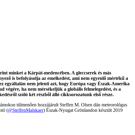
g érint minket a Kárpát-medencében. A gleccserek és más
ényező is befolyásolja az emelkedést, ami nem egyenlő mértékű a
de ez egyáltalán nem jelenti azt, hogy Európa vagy Észak-Amerika
zad végére, ha nem mérsékeljük a globális felmelegedést, és a
ésről szóló két részből álló cikksorozatunk első része.
 számokon túlmenően hozzájárult Steffen M. Olsen dán meteorológus
otó (
@SteffenMalskaer
) Észak-Nyugat Grönlandon készült 2019