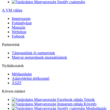
A VM világa
Impresszum
Fotópályázat
Magazin
Webshop
Fajbook
Partnereink
Támogatóink és partnereink
Magyar nemzetipark-igazgatóságok
Nyilatkozatok
Médiaajánlat
Adatvédelmi tájékoztató
ÁSZF
Kövess minket
Tetszik
Követés
Meghallgatás