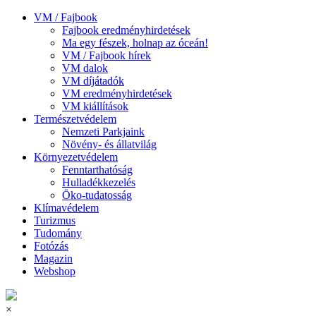
VM / Fajbook
Fajbook eredményhirdetések
Ma egy fészek, holnap az óceán!
VM / Fajbook hírek
VM dalok
VM díjátadók
VM eredményhirdetések
VM kiállítások
Természetvédelem
Nemzeti Parkjaink
Növény- és állatvilág
Környezetvédelem
Fenntarthatóság
Hulladékkezelés
Öko-tudatosság
Klímavédelem
Turizmus
Tudomány
Fotózás
Magazin
Webshop
×