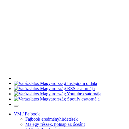
VM / Fajbook
Fajbook eredményhirdetések
Ma egy fészek, holnap az óceán!