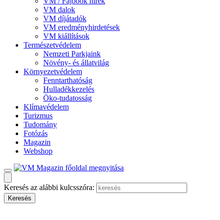
VM / Fajbook hírek
VM dalok
VM díjátadók
VM eredményhirdetések
VM kiállítások
Természetvédelem
Nemzeti Parkjaink
Növény- és állatvilág
Környezetvédelem
Fenntarthatóság
Hulladékkezelés
Öko-tudatosság
Klímavédelem
Turizmus
Tudomány
Fotózás
Magazin
Webshop
Keresés az alábbi kulcsszóra: