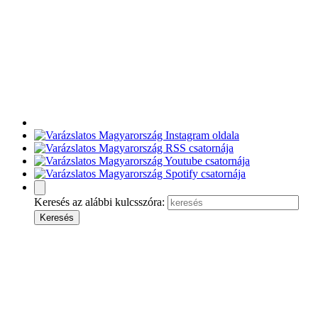
Keresés az alábbi kulcsszóra: