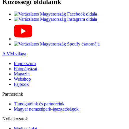
Közösségi oldalaink
A VM világa
Impresszum
Fotópályázat
Magazin
Webshop
Fajbook
Partnereink
Támogatóink és partnereink
Magyar nemzetipark-igazgatóságok
Nyilatkozatok
Médiaajánlat