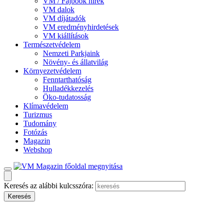
VM / Fajbook hírek
VM dalok
VM díjátadók
VM eredményhirdetések
VM kiállítások
Természetvédelem
Nemzeti Parkjaink
Növény- és állatvilág
Környezetvédelem
Fenntarthatóság
Hulladékkezelés
Öko-tudatosság
Klímavédelem
Turizmus
Tudomány
Fotózás
Magazin
Webshop
Keresés az alábbi kulcsszóra: