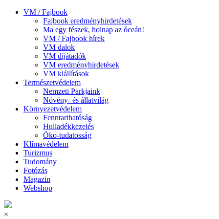
VM / Fajbook
Fajbook eredményhirdetések
Ma egy fészek, holnap az óceán!
VM / Fajbook hírek
VM dalok
VM díjátadók
VM eredményhirdetések
VM kiállítások
Természetvédelem
Nemzeti Parkjaink
Növény- és állatvilág
Környezetvédelem
Fenntarthatóság
Hulladékkezelés
Öko-tudatosság
Klímavédelem
Turizmus
Tudomány
Fotózás
Magazin
Webshop
×