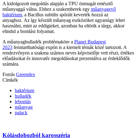
A kidolgozott megoldás alapján a TPU önmagát emésztő
műanyaggá válna. Ehhez a szakemberek egy
műanyagevő
baktérium
, a Bacillus subtilis spóráit keverték hozzá az
anyaghoz. Az így készült műanyag eszközöket ugyanúgy lehet
használni, mint az eddigieket, azonban ha eltörik a tárgy, akkor
elindul a bomlási folyamat.
A műanyaghulladék problémaköre a
Planet Budapest
2023
fenntarthatósági expón is a kiemelt témák közé tartozott. A
rendezvényen a szakma számos neves képviselője vett részt, értékes
előadásokat és innovatív megoldásokat prezentálva az érdeklődők
számára.
Forrás
Greendex
Címkék
baktérium
hulladék
lebontás
műanyag
palack
Kólásdobozból karosszéria