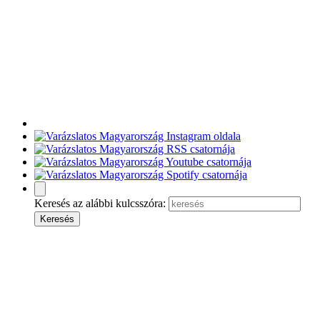
Keresés az alábbi kulcsszóra: