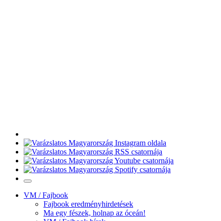
VM / Fajbook
Fajbook eredményhirdetések
Ma egy fészek, holnap az óceán!