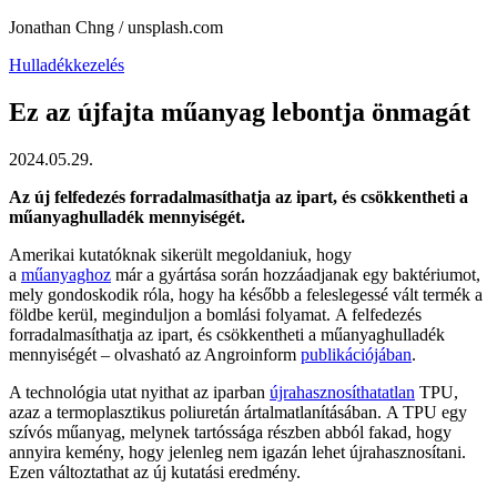
Jonathan Chng / unsplash.com
Hulladékkezelés
Ez az újfajta műanyag lebontja önmagát
2024.05.29.
Az új felfedezés forradalmasíthatja az ipart, és csökkentheti a
műanyaghulladék mennyiségét.
Amerikai kutatóknak sikerült megoldaniuk, hogy
a
műanyaghoz
már a gyártása során hozzáadjanak egy baktériumot,
mely gondoskodik róla, hogy ha később a feleslegessé vált termék a
földbe kerül, meginduljon a bomlási folyamat. A felfedezés
forradalmasíthatja az ipart, és csökkentheti a műanyaghulladék
mennyiségét – olvasható az Angroinform
publikációjában
.
A technológia utat nyithat az iparban
újrahasznosíthatatlan
TPU,
azaz a termoplasztikus poliuretán ártalmatlanításában. A TPU egy
szívós műanyag, melynek tartóssága részben abból fakad, hogy
annyira kemény, hogy jelenleg nem igazán lehet újrahasznosítani.
Ezen változtathat az új kutatási eredmény.