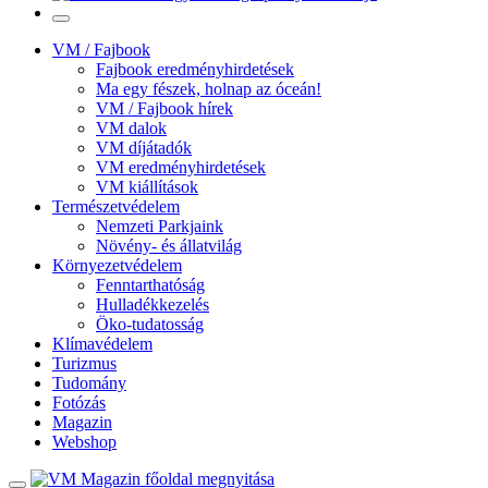
VM / Fajbook
Fajbook eredményhirdetések
Ma egy fészek, holnap az óceán!
VM / Fajbook hírek
VM dalok
VM díjátadók
VM eredményhirdetések
VM kiállítások
Természetvédelem
Nemzeti Parkjaink
Növény- és állatvilág
Környezetvédelem
Fenntarthatóság
Hulladékkezelés
Öko-tudatosság
Klímavédelem
Turizmus
Tudomány
Fotózás
Magazin
Webshop