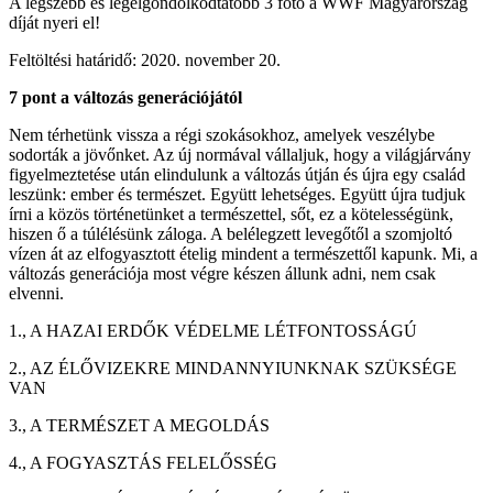
A legszebb és legelgondolkodtatóbb 3 fotó a WWF Magyarország
díját nyeri el!
Feltöltési határidő: 2020. november 20.
7 pont a változás generációjától
Nem térhetünk vissza a régi szokásokhoz, amelyek veszélybe
sodorták a jövőnket. Az új normával vállaljuk, hogy a világjárvány
figyelmeztetése után elindulunk a változás útján és újra egy család
leszünk: ember és természet. Együtt lehetséges. Együtt újra tudjuk
írni a közös történetünket a természettel, sőt, ez a kötelességünk,
hiszen ő a túlélésünk záloga. A belélegzett levegőtől a szomjoltó
vízen át az elfogyasztott ételig mindent a természettől kapunk. Mi, a
változás generációja most végre készen állunk adni, nem csak
elvenni.
1., A HAZAI ERDŐK VÉDELME LÉTFONTOSSÁGÚ
2., AZ ÉLŐVIZEKRE MINDANNYIUNKNAK SZÜKSÉGE
VAN
3., A TERMÉSZET A MEGOLDÁS
4., A FOGYASZTÁS FELELŐSSÉG