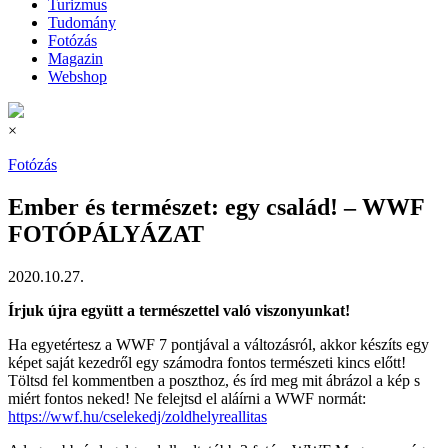
Turizmus
Tudomány
Fotózás
Magazin
Webshop
×
Fotózás
Ember és természet: egy család! – WWF
FOTÓPÁLYÁZAT
2020.10.27.
Írjuk újra együtt a természettel való viszonyunkat!
Ha egyetértesz a WWF 7 pontjával a változásról, akkor készíts egy
képet saját kezedről egy számodra fontos természeti kincs előtt!
Töltsd fel kommentben a poszthoz, és írd meg mit ábrázol a kép s
miért fontos neked! Ne felejtsd el aláírni a WWF normát:
https://wwf.hu/cselekedj/zoldhelyreallitas