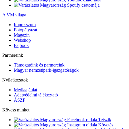
A VM világa
Impresszum
Fotópályázat
Magazin
Webshop
Fajbook
Partnereink
Támogatóink és partnereink
Magyar nemzetipark-igazgatóságok
Nyilatkozatok
Médiaajánlat
Adatvédelmi tájékoztató
ÁSZF
Kövess minket
Tetszik
Követés