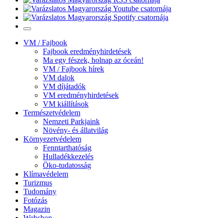
VM / Fajbook
Fajbook eredményhirdetések
Ma egy fészek, holnap az óceán!
VM / Fajbook hírek
VM dalok
VM díjátadók
VM eredményhirdetések
VM kiállítások
Természetvédelem
Nemzeti Parkjaink
Növény- és állatvilág
Környezetvédelem
Fenntarthatóság
Hulladékkezelés
Öko-tudatosság
Klímavédelem
Turizmus
Tudomány
Fotózás
Magazin
Webshop