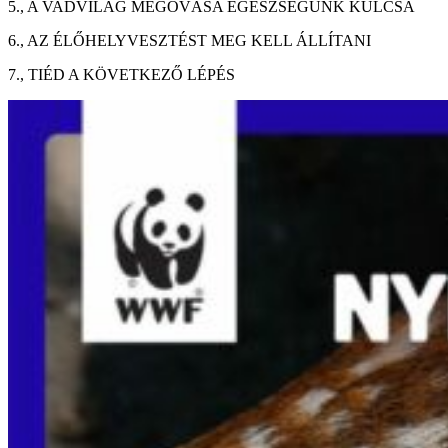
5., A VADVILÁG MEGÓVÁSA EGÉSZSÉGÜNK KULCSA
6., AZ ÉLŐHELYVESZTÉST MEG KELL ÁLLÍTANI
7., TIÉD A KÖVETKEZŐ LÉPÉS