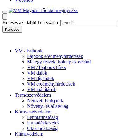
Keresés az alábbi kulcsszóra:
VM / Fajbook
Fajbook eredményhirdetések
Ma egy fészek, holnap az óceán!
VM / Fajbook hírek
VM dalok
VM díjátadók
VM eredményhirdetések
VM kiállítások
Természetvédelem
Nemzeti Parkjaink
Növény- és állatvilág
Környezetvédelem
Fenntarthatóság
Hulladékkezelés
Öko-tudatosság
Klímavédelem