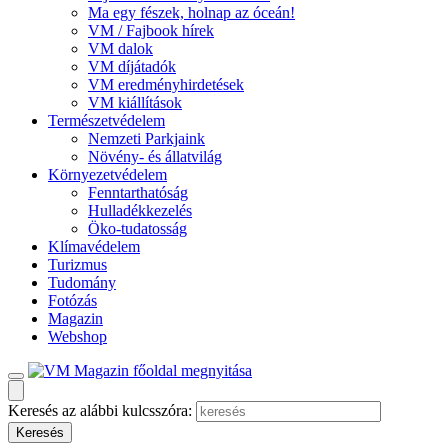
Ma egy fészek, holnap az óceán!
VM / Fajbook hírek
VM dalok
VM díjátadók
VM eredményhirdetések
VM kiállítások
Természetvédelem
Nemzeti Parkjaink
Növény- és állatvilág
Környezetvédelem
Fenntarthatóság
Hulladékkezelés
Öko-tudatosság
Klímavédelem
Turizmus
Tudomány
Fotózás
Magazin
Webshop
Keresés az alábbi kulcsszóra: