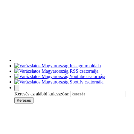
Keresés az alábbi kulcsszóra: