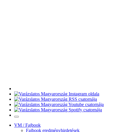
VM / Fajbook
Fajbook eredményhirdetések