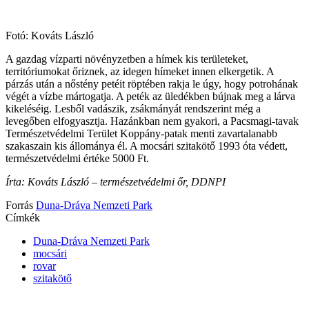
Fotó: Kováts László
A gazdag vízparti növényzetben a hímek kis területeket,
territóriumokat őriznek, az idegen hímeket innen elkergetik. A
párzás után a nőstény petéit röptében rakja le úgy, hogy potrohának
végét a vízbe mártogatja. A peték az üledékben bújnak meg a lárva
kikeléséig. Lesből vadászik, zsákmányát rendszerint még a
levegőben elfogyasztja. Hazánkban nem gyakori, a Pacsmagi-tavak
Természetvédelmi Terület Koppány-patak menti zavartalanabb
szakaszain kis állománya él. A mocsári szitakötő 1993 óta védett,
természetvédelmi értéke 5000 Ft.
Írta: Kováts László – természetvédelmi őr, DDNPI
Forrás
Duna-Dráva Nemzeti Park
Címkék
Duna-Dráva Nemzeti Park
mocsári
rovar
szitakötő