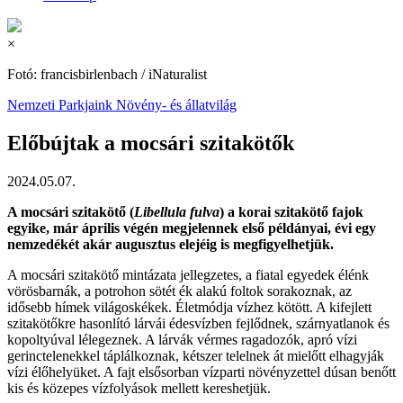
×
Fotó: francisbirlenbach / iNaturalist
Nemzeti Parkjaink
Növény- és állatvilág
Előbújtak a mocsári szitakötők
2024.05.07.
A mocsári szitakötő (
Libellula fulva
) a korai szitakötő fajok
egyike, már április végén megjelennek első példányai, évi egy
nemzedékét akár augusztus elejéig is megfigyelhetjük.
A mocsári szitakötő mintázata jellegzetes, a fiatal egyedek élénk
vörösbarnák, a potrohon sötét ék alakú foltok sorakoznak, az
idősebb hímek világoskékek. Életmódja vízhez kötött. A kifejlett
szitakötőkre hasonlító lárvái édesvízben fejlődnek, szárnyatlanok és
kopoltyúval lélegeznek. A lárvák vérmes ragadozók, apró vízi
gerinctelenekkel táplálkoznak, kétszer telelnek át mielőtt elhagyják
vízi élőhelyüket. A fajt elsősorban vízparti növényzettel dúsan benőtt
kis és közepes vízfolyások mellett kereshetjük.