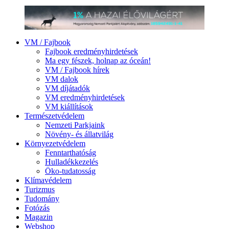
VM / Fajbook
Fajbook eredményhirdetések
Ma egy fészek, holnap az óceán!
VM / Fajbook hírek
VM dalok
VM díjátadók
VM eredményhirdetések
VM kiállítások
Természetvédelem
Nemzeti Parkjaink
Növény- és állatvilág
Környezetvédelem
Fenntarthatóság
Hulladékkezelés
Öko-tudatosság
Klímavédelem
Turizmus
Tudomány
Fotózás
Magazin
Webshop