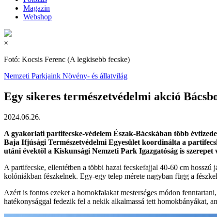
Magazin
Webshop
×
Fotó: Kocsis Ferenc (A legkisebb fecske)
Nemzeti Parkjaink
Növény- és állatvilág
Egy sikeres természetvédelmi akció Bácsb
2024.06.26.
A gyakorlati partifecske-védelem Észak-Bácskában több évtizede
Baja Ifjúsági Természetvédelmi Egyesület koordinálta a partifecsk
utáni évektől a Kiskunsági Nemzeti Park Igazgatóság is szerepe
A partifecske, ellentétben a többi hazai fecskefajjal 40-60 cm hosszú 
kolóniákban fészkelnek. Egy-egy telep mérete nagyban függ a fészkelésr
Azért is fontos ezeket a homokfalakat mesterséges módon fenntartani,
hatékonysággal fedezik fel a nekik alkalmassá tett homokbányákat, an