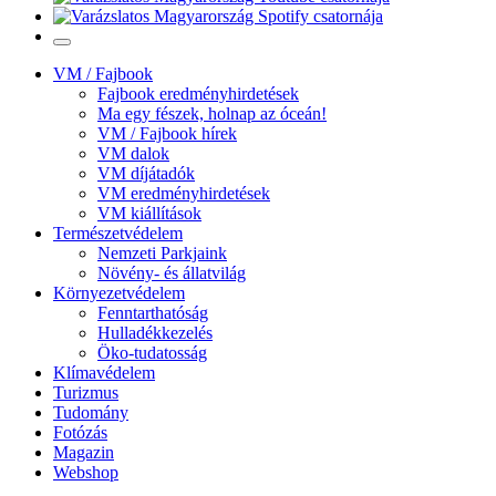
VM / Fajbook
Fajbook eredményhirdetések
Ma egy fészek, holnap az óceán!
VM / Fajbook hírek
VM dalok
VM díjátadók
VM eredményhirdetések
VM kiállítások
Természetvédelem
Nemzeti Parkjaink
Növény- és állatvilág
Környezetvédelem
Fenntarthatóság
Hulladékkezelés
Öko-tudatosság
Klímavédelem
Turizmus
Tudomány
Fotózás
Magazin
Webshop