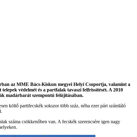
ősorban az MME Bács-Kiskun megyei Helyi Csoportja, valamint a
lepek védelmét és a partfalak tavaszi felfrissítését. A 2010
yák madárbarát szempontú felújításában.
esen költő partifecskék sokszor több száz, néha ezer párt számláló
l.
ó falak száma csökkenőben van. A fecskék szerencsére igen nagy
helyeken.