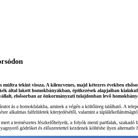
orsódon
s múltra tekint vissza. A kilencvenes, majd kétezres években els
ék által lakott homokbányákban, építkezések alapjaiban kialakult te
t vállalt, elsősorban az önkormányzati tulajdonban levő homokbán
járatot ás a homokfalakba, aminek a végén a költőüreg található. A telep
e alkalmas falfelületek kiterjedésétől, valamint a táplálékellátottságtó
 mert a természetes fészkelőhelyeik, a folyók menti partfalak, szakad
yagnyerő gödröket és előszeretettel kezdenek költésbe ilyen alternatív 