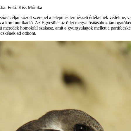
kba. Fotó: Kiss Mónika
sület
céljai között szerepel a település természeti értékeinek védelme, 
a kommunikáció. Az Egyesület az ötlet megvalósításához támogatóként
szú meredek homokfal szakasz, amit a gyurgyalagok mellett a partifecskék
ecskének ad otthont.