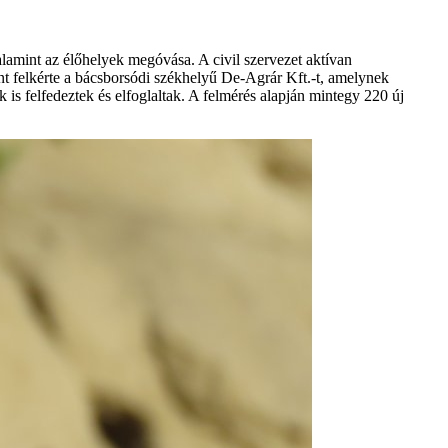
valamint az élőhelyek megóvása. A civil szervezet aktívan
 felkérte a bácsborsódi székhelyű De-Agrár Kft.-t, amelynek
 is felfedeztek és elfoglaltak. A felmérés alapján mintegy 220 új