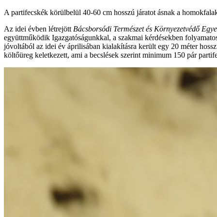
A partifecskék körülbelül 40-60 cm hosszú járatot ásnak a homokfala
Az idei évben létrejött
Bácsborsódi Természet és Környezetvédő Egye
együttműködik Igazgatóságunkkal, a szakmai kérdésekben folyamatos 
jóvoltából az idei év áprilisában kialakításra került egy 20 méter hos
költőüreg keletkezett, ami a becslések szerint minimum 150 pár partif