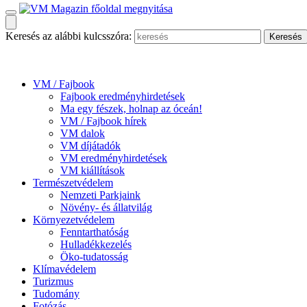
Keresés az alábbi kulcsszóra:
VM / Fajbook
Fajbook eredményhirdetések
Ma egy fészek, holnap az óceán!
VM / Fajbook hírek
VM dalok
VM díjátadók
VM eredményhirdetések
VM kiállítások
Természetvédelem
Nemzeti Parkjaink
Növény- és állatvilág
Környezetvédelem
Fenntarthatóság
Hulladékkezelés
Öko-tudatosság
Klímavédelem
Turizmus
Tudomány
Fotózás