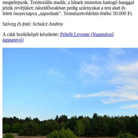
megtelepszik. Territoriális madár, a hímek monoton kattogó hanggal
jelzik revírjüket; nászidőszakban pedig szárnyukat a test alatt és
felett összecsapva „tapsolnak”. Természetvédelmi értéke 50.000 Ft.
Szöveg és fotó: Schulcz Andrea
A cikk borítóképét készítette:
Pribéli Levente
(Nappalozó
lappantyú)