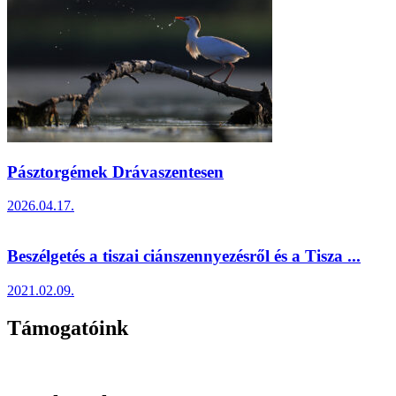
Pásztorgémek Drávaszentesen
2026.04.17.
Beszélgetés a tiszai ciánszennyezésről és a Tisza ...
2021.02.09.
Támogatóink