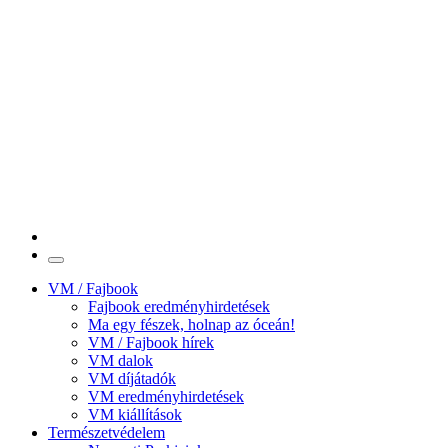
VM / Fajbook
Fajbook eredményhirdetések
Ma egy fészek, holnap az óceán!
VM / Fajbook hírek
VM dalok
VM díjátadók
VM eredményhirdetések
VM kiállítások
Természetvédelem