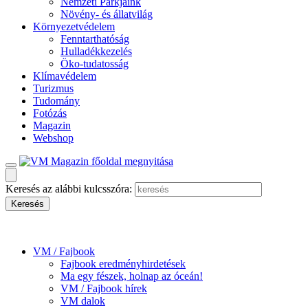
Nemzeti Parkjaink
Növény- és állatvilág
Környezetvédelem
Fenntarthatóság
Hulladékkezelés
Öko-tudatosság
Klímavédelem
Turizmus
Tudomány
Fotózás
Magazin
Webshop
Keresés az alábbi kulcsszóra:
VM / Fajbook
Fajbook eredményhirdetések
Ma egy fészek, holnap az óceán!
VM / Fajbook hírek
VM dalok