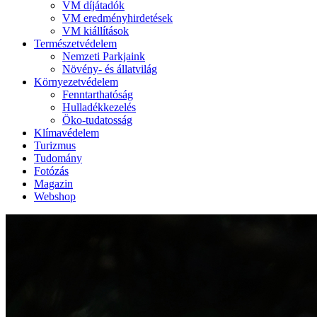
VM díjátadók
VM eredményhirdetések
VM kiállítások
Természetvédelem
Nemzeti Parkjaink
Növény- és állatvilág
Környezetvédelem
Fenntarthatóság
Hulladékkezelés
Öko-tudatosság
Klímavédelem
Turizmus
Tudomány
Fotózás
Magazin
Webshop