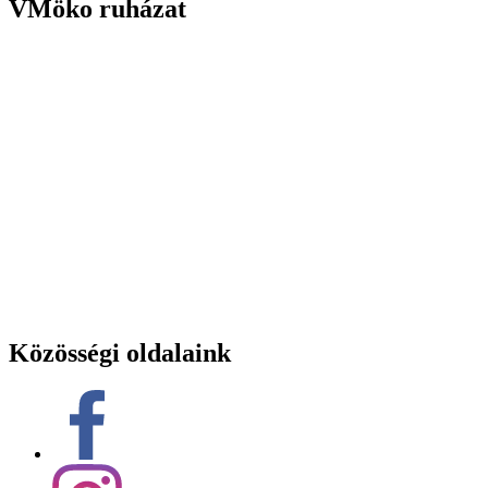
VMöko ruházat
Közösségi oldalaink