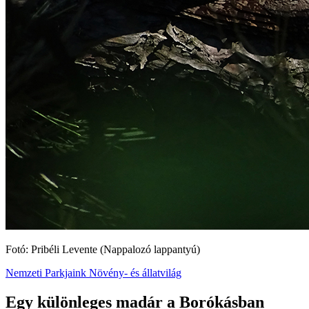
Fotó: Pribéli Levente (Nappalozó lappantyú)
Nemzeti Parkjaink
Növény- és állatvilág
Egy különleges madár a Borókásban