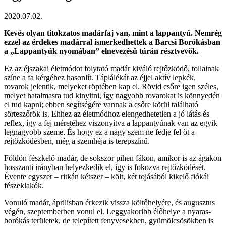
2020.07.02.
Kevés olyan titokzatos madárfaj van, mint a lappantyú. Nemrég
ezzel az érdekes madárral ismerkedhettek a Barcsi Borókásban
a „Lappantyúk nyomában” elnevezésű túrán résztvevők.
Ez az éjszakai életmódot folytató madár kiváló rejtőzködő, tollainak
színe a fa kérgéhez hasonlít. Táplálékát az éjjel aktív lepkék,
rovarok jelentik, melyeket röptében kap el. Rövid csőre igen széles,
melyet hatalmasra tud kinyitni, így nagyobb rovarokat is könnyedén
el tud kapni; ebben segítségére vannak a csőre körül található
sörteszőrök is. Ehhez az életmódhoz elengedhetetlen a jó látás és
reflex, így a fej méretéhez viszonyítva a lappantyúnak van az egyik
legnagyobb szeme. És hogy ez a nagy szem ne fedje fel őt a
rejtőzködésben, még a szemhéja is terepszínű.
Földön fészkelő madár, de sokszor pihen fákon, amikor is az ágakon
hosszanti irányban helyezkedik el, így is fokozva rejtőzködését.
Évente egyszer – ritkán kétszer – költ, két tojásából kikelő fiókái
fészeklakók.
Vonuló madár, áprilisban érkezik vissza költőhelyére, és augusztus
végén, szeptemberben vonul el. Leggyakoribb élőhelye a nyaras-
borókás területek, de telepített fenyvesekben, gyümölcsösökben is