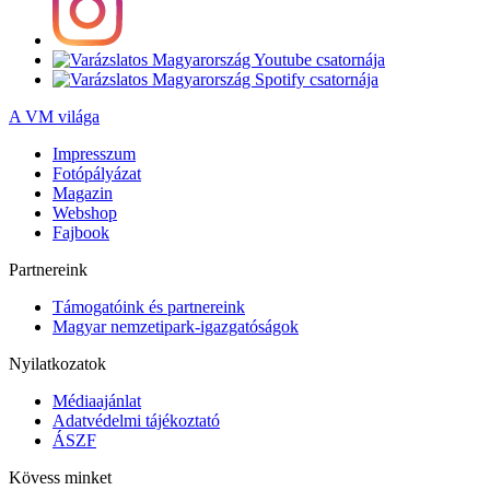
A VM világa
Impresszum
Fotópályázat
Magazin
Webshop
Fajbook
Partnereink
Támogatóink és partnereink
Magyar nemzetipark-igazgatóságok
Nyilatkozatok
Médiaajánlat
Adatvédelmi tájékoztató
ÁSZF
Kövess minket