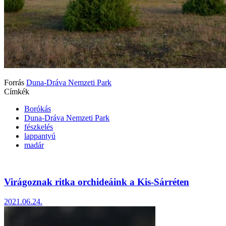
Forrás
Duna-Dráva Nemzeti Park
Címkék
Borókás
Duna-Dráva Nemzeti Park
fészkelés
lappantyú
madár
Virágoznak ritka orchideáink a Kis-Sárréten
2021.06.24.