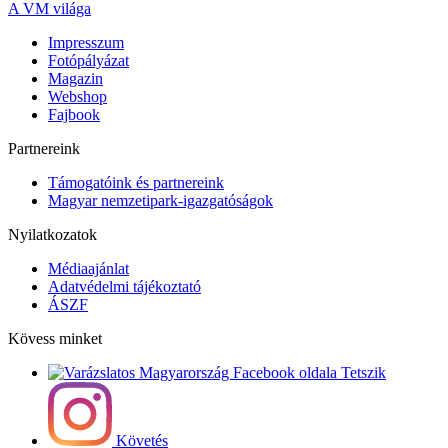
A VM világa
Impresszum
Fotópályázat
Magazin
Webshop
Fajbook
Partnereink
Támogatóink és partnereink
Magyar nemzetipark-igazgatóságok
Nyilatkozatok
Médiaajánlat
Adatvédelmi tájékoztató
ÁSZF
Kövess minket
Tetszik
Követés