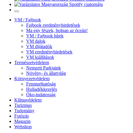
VM / Fajbook
Fajbook eredményhirdetések
Ma egy fészek, holnap az óceán!
VM / Fajbook hírek
VM dalok
VM díjátadók
VM eredményhirdetések
VM kiállítások
Természetvédelem
Nemzeti Parkjaink
Növény- és állatvilág
Környezetvédelem
Fenntarthatóság
Hulladékkezelés
Öko-tudatosság
Klímavédelem
Turizmus
Tudomány
Fotózás
Magazin
Webshop