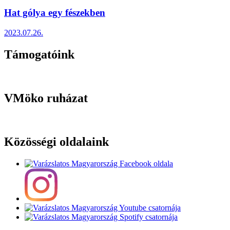
Hat gólya egy fészekben
2023.07.26.
Támogatóink
VMöko ruházat
Közösségi oldalaink