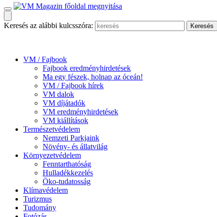
Keresés az alábbi kulcsszóra:
VM / Fajbook
Fajbook eredményhirdetések
Ma egy fészek, holnap az óceán!
VM / Fajbook hírek
VM dalok
VM díjátadók
VM eredményhirdetések
VM kiállítások
Természetvédelem
Nemzeti Parkjaink
Növény- és állatvilág
Környezetvédelem
Fenntarthatóság
Hulladékkezelés
Öko-tudatosság
Klímavédelem
Turizmus
Tudomány
Fotózás