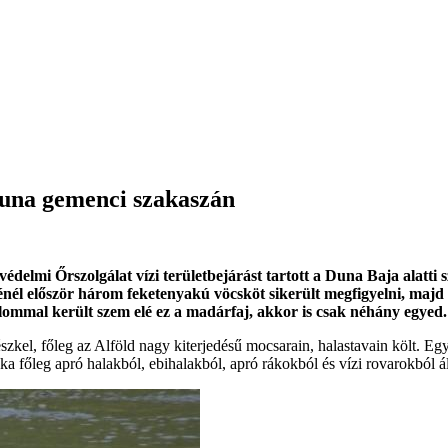
Duna gemenci szakaszán
delmi Őrszolgálat vízi területbejárást tartott a Duna Baja alatti
énél először három feketenyakú vöcsköt sikerült megfigyelni, majd
ommal került szem elé ez a madárfaj, akkor is csak néhány egyed.
el, főleg az Alföld nagy kiterjedésű mocsarain, halastavain költ. Egy
éka főleg apró halakból, ebihalakból, apró rákokból és vízi rovarokból 