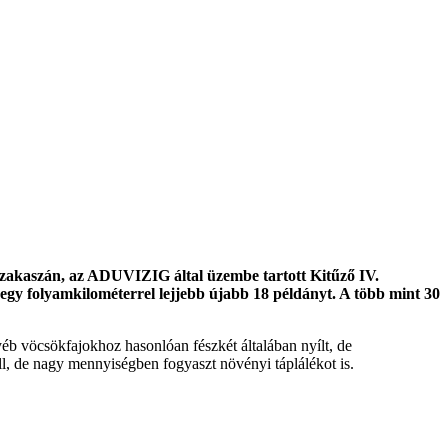
 szakaszán, az ADUVIZIG által üzembe tartott Kitűző IV.
 egy folyamkilométerrel lejjebb újabb 18 példányt. A több mint 30
éb vöcsökfajokhoz hasonlóan fészkét általában nyílt, de
áll, de nagy mennyiségben fogyaszt növényi táplálékot is.