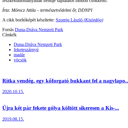
fészkelőállományának trendje sajnálatos módon csökkenő.
Írta: Mórocz Attila – természetvédelmi őr, DDNPI
A cikk borítóképét készítette:
Szomju László
(Kisördög)
Forrás
Duna-Dráva Nemzeti Park
Címkék
Duna-Dráva Nemzeti Park
feketeszárnyú
madár
vöcsök
Ritka vendég, egy kőforgató bukkant fel a nagylapo..
2020.10.15.
Újra két pár fekete gólya költött sikeresen a Kis-...
2019.08.15.