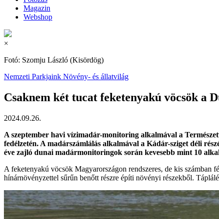
Magazin
Webshop
×
Fotó: Szomju László (Kisördög)
Nemzeti Parkjaink
Növény- és állatvilág
Csaknem két tucat feketenyakú vöcsök a 
2024.09.26.
A szeptember havi vízimadár-monitoring alkalmával a Természetvé
fedélzetén. A madárszámlálás alkalmával a Kádár-sziget déli rész
éve zajló dunai madármonitoringok során kevesebb mint 10 alkal
A feketenyakú vöcsök Magyarországon rendszeres, de kis számban fészk
hínárnövényzettel sűrűn benőtt részre építi növényi részekből. Táplál